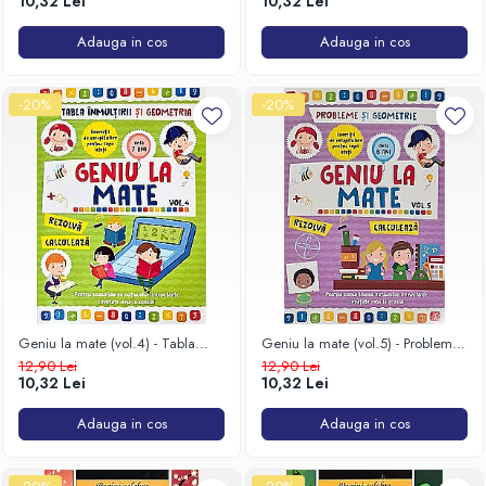
10,32 Lei
10,32 Lei
Adauga in cos
Adauga in cos
-20%
-20%
Geniu la mate (vol.4) - Tabla
Geniu la mate (vol.5) - Probleme
înmulțirii și geometria
și geometrie
12,90 Lei
12,90 Lei
10,32 Lei
10,32 Lei
Adauga in cos
Adauga in cos