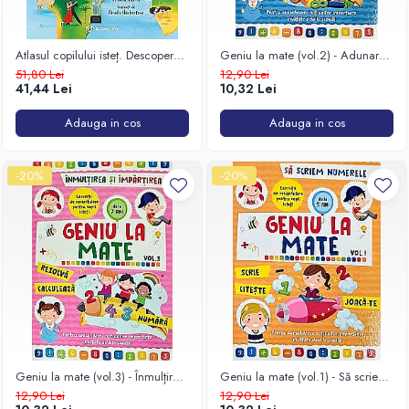
Atlasul copilului isteț. Descoperă
Geniu la mate (vol.2) - Adunarea
lumea în care trăim
și scăderea
51,80 Lei
12,90 Lei
41,44 Lei
10,32 Lei
Adauga in cos
Adauga in cos
-20%
-20%
Geniu la mate (vol.3) - Înmulțirea
Geniu la mate (vol.1) - Să scriem
și împărțirea
numerele
12,90 Lei
12,90 Lei