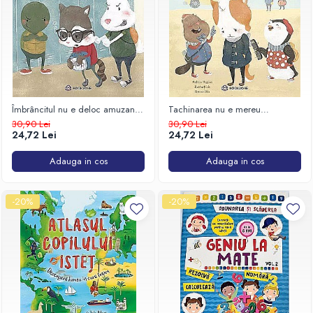
Îmbrâncitul nu e deloc amuzant.
Tachinarea nu e mereu
Bullyingul fizic
amuzantă. Bullyingul emoțional
30,90 Lei
30,90 Lei
24,72 Lei
24,72 Lei
Adauga in cos
Adauga in cos
-20%
-20%