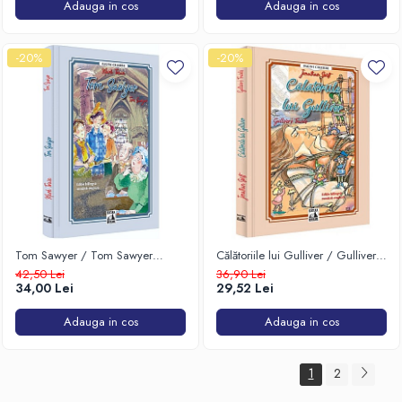
Adauga in cos
Adauga in cos
-20%
-20%
Tom Sawyer / Tom Sawyer
Călătoriile lui Gulliver / Gulliver's
(ediție bilingvă)
Travels (ediție bilingvă)
42,50 Lei
36,90 Lei
34,00 Lei
29,52 Lei
Adauga in cos
Adauga in cos
1
2