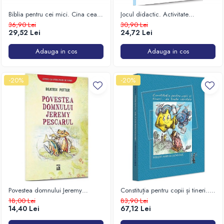
Biblia pentru cei mici. Cina cea
Jocul didactic. Activitate
de taină, Răstignirea, Învierea
complexă de învățare
36,90 Lei
30,90 Lei
29,52 Lei
24,72 Lei
Adauga in cos
Adauga in cos
-20%
-20%
Povestea domnului Jeremy
Constituția pentru copii și tineri...
pescarul
de toate vârstele
18,00 Lei
83,90 Lei
14,40 Lei
67,12 Lei