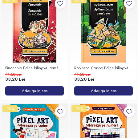
-20%
-20%
Pinocchio Ediţie bilingvă (română
Robinson Crusoe Ediție bilingvă
– engleză)
(română – engleză)
41,50 Lei
41,50 Lei
33,20 Lei
33,20 Lei
Adauga in cos
Adauga in cos
-20%
-20%