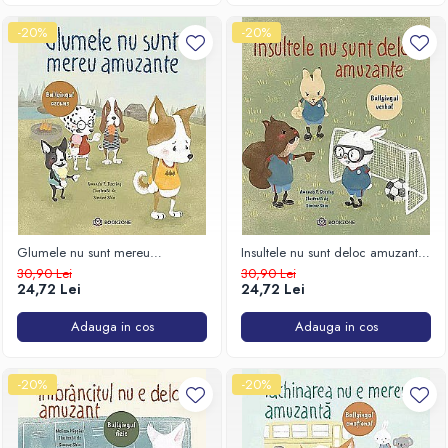
-20%
-20%
Glumele nu sunt mereu
Insultele nu sunt deloc amuzante.
amuzante. Bullyingul ascuns
Bullyingul verbal
30,90 Lei
30,90 Lei
24,72 Lei
24,72 Lei
Adauga in cos
Adauga in cos
-20%
-20%