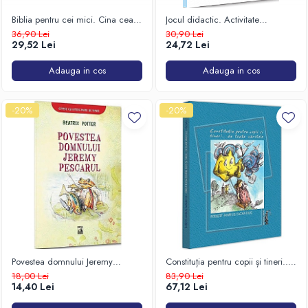
Biblia pentru cei mici. Cina cea
Jocul didactic. Activitate
de taină, Răstignirea, Învierea
complexă de învățare
36,90 Lei
30,90 Lei
29,52 Lei
24,72 Lei
Adauga in cos
Adauga in cos
-20%
-20%
Povestea domnului Jeremy
Constituția pentru copii și tineri...
pescarul
de toate vârstele
18,00 Lei
83,90 Lei
14,40 Lei
67,12 Lei