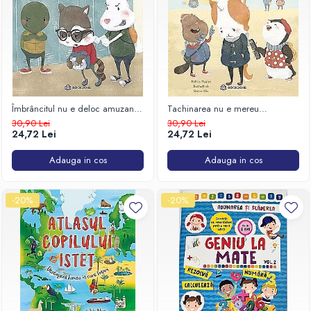
Îmbrâncitul nu e deloc amuzant.
Tachinarea nu e mereu
Bullyingul fizic
amuzantă. Bullyingul emoțional
30,90 Lei
30,90 Lei
24,72 Lei
24,72 Lei
Adauga in cos
Adauga in cos
-20%
-20%