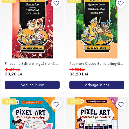
-20%
-20%
Pinocchio Ediţie bilingvă (română
Robinson Crusoe Ediție bilingvă
– engleză)
(română – engleză)
41,50 Lei
41,50 Lei
33,20 Lei
33,20 Lei
Adauga in cos
Adauga in cos
-20%
-20%