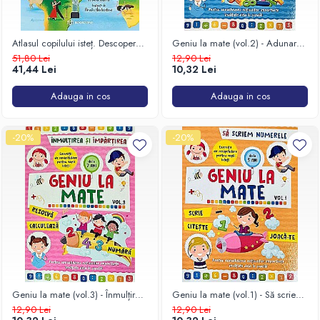
Atlasul copilului isteț. Descoperă
Geniu la mate (vol.2) - Adunarea
lumea în care trăim
și scăderea
51,80 Lei
12,90 Lei
41,44 Lei
10,32 Lei
Adauga in cos
Adauga in cos
-20%
-20%
Geniu la mate (vol.3) - Înmulțirea
Geniu la mate (vol.1) - Să scriem
și împărțirea
numerele
12,90 Lei
12,90 Lei