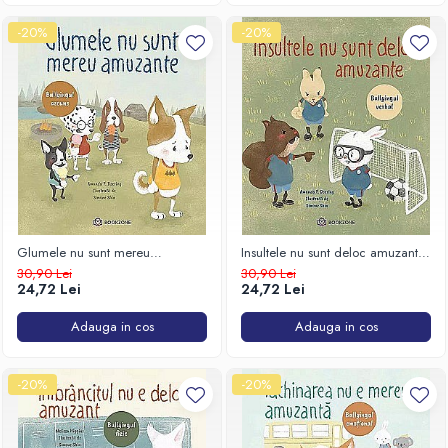
-20%
-20%
Glumele nu sunt mereu
Insultele nu sunt deloc amuzante.
amuzante. Bullyingul ascuns
Bullyingul verbal
30,90 Lei
30,90 Lei
24,72 Lei
24,72 Lei
Adauga in cos
Adauga in cos
-20%
-20%