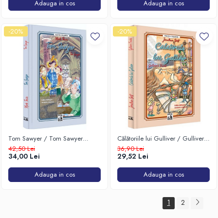
Adauga in cos
Adauga in cos
-20%
-20%
Tom Sawyer / Tom Sawyer
Călătoriile lui Gulliver / Gulliver's
(ediție bilingvă)
Travels (ediție bilingvă)
42,50 Lei
36,90 Lei
34,00 Lei
29,52 Lei
Adauga in cos
Adauga in cos
1
2