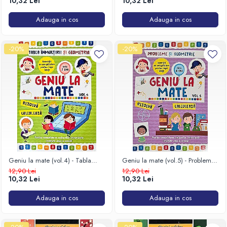
10,32 Lei
10,32 Lei
Adauga in cos
Adauga in cos
-20%
-20%
Geniu la mate (vol.4) - Tabla
Geniu la mate (vol.5) - Probleme
înmulțirii și geometria
și geometrie
12,90 Lei
12,90 Lei
10,32 Lei
10,32 Lei
Adauga in cos
Adauga in cos