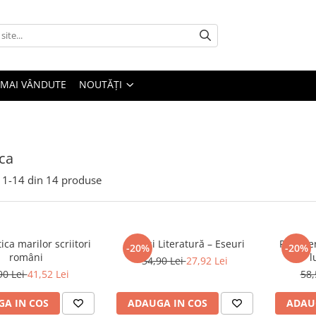
 MAI VÂNDUTE
NOUTĂȚI
ica
1-
14
din
14
produse
ica marilor scriitori
Artă și Literatură – Eseuri
Rescrier
-20%
-20%
români
l
34,90 Lei
27,92 Lei
90 Lei
41,52 Lei
58,
A IN COS
ADAUGA IN COS
ADAU