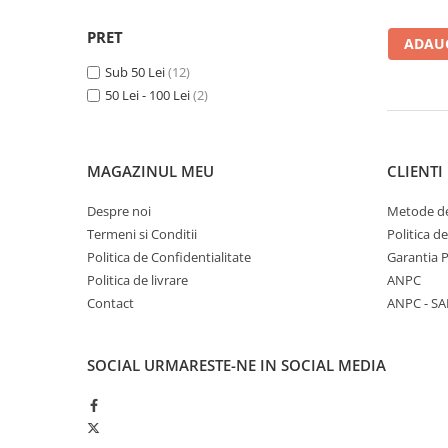
Spiritualitate/Ezoterism
PRET
Sport
ADAUG
Stiinte/Educatie
Sub 50 Lei
(12)
50 Lei - 100 Lei
(2)
Noutăți
Cărți
Reviste
MAGAZINUL MEU
CLIENTI
Reviste
Despre noi
Metode de
Capital
Termeni si Conditii
Politica d
Evenimentul Istoric
Politica de Confidentialitate
Garantia 
Evenimentul istoric - editii
Politica de livrare
ANPC
electronice
Contact
ANPC - SA
SOCIAL
URMARESTE-NE IN SOCIAL MEDIA