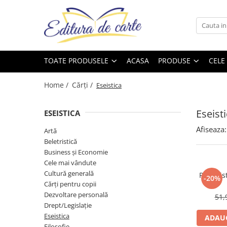
Toate Produsele
Produse
Noutăți
Comunicate
Reviste
Cărți
TOATE PRODUSELE
ACASA
PRODUSE
CELE
Capital
Comunicate
Reviste
Cărți
Evenimentul Zilei
Home /
Cărți /
Eseistica
Cărți
Eseist
Artă
ESEISTICA
Beletristică
Afiseaza:
Artă
Beletristică
Business și Economie
Business și Economie
Cele mai vândute
Cele mai vândute
Cultură generală
Cultură generală
Publicist
-20%
Cărți pentru copii
Cărți pentru copii
Dezvoltare personală
51,
Drept/Legislație
Dezvoltare personală
Eseistica
ADAUG
Drept/Legislație
Filosofie