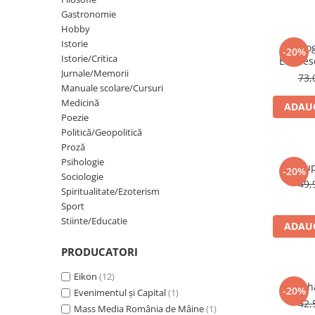
Gastronomie
Eseistica
Hobby
Filosofie
Istorie
Dialo
-20%
Gastronomie
Istorie/Critica
Eminesc
Jurnale/Memorii
73,
Hobby
Manuale scolare/Cursuri
Istorie
Medicină
ADAUG
Poezie
Istorie/Critica
Politică/Geopolitică
Jurnale/Memorii
Proză
Psihologie
Lup
Manuale scolare/Cursuri
-20%
Sociologie
49,
Medicină
Spiritualitate/Ezoterism
Sport
Poezie
Stiinte/Educatie
ADAUG
Politică/Geopolitică
PRODUCATORI
Proză
Psihologie
Eikon
(12)
Maha
-20%
Evenimentul și Capital
(1)
Sociologie
42,
Mass Media România de Mâine
(1)