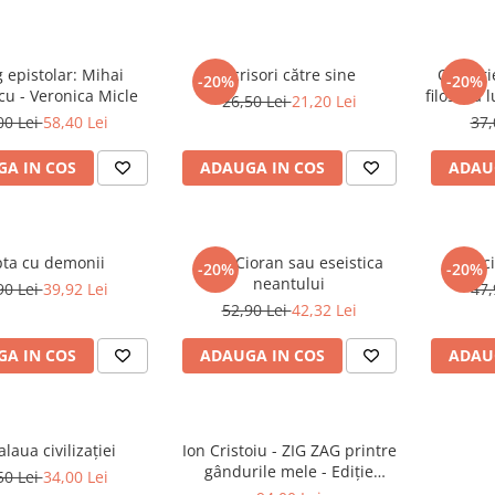
g epistolar: Mihai
Scrisori către sine
O istori
-20%
-20%
u - Veronica Micle
filosofia
26,50 Lei
21,20 Lei
00 Lei
58,40 Lei
37,
A IN COS
ADAUGA IN COS
ADAU
ta cu demonii
E. M. Cioran sau eseistica
Rătăci
-20%
-20%
neantului
90 Lei
39,92 Lei
47,
52,90 Lei
42,32 Lei
A IN COS
ADAUGA IN COS
ADAU
laua civilizației
Ion Cristoiu - ZIG ZAG printre
gândurile mele - Ediție
50 Lei
34,00 Lei
cartonată