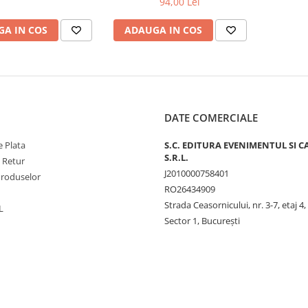
94,00 Lei
A IN COS
ADAUGA IN COS
DATE COMERCIALE
 Plata
S.C. EDITURA EVENIMENTUL SI C
S.R.L.
e Retur
J2010000758401
Produselor
RO26434909
Strada Ceasornicului, nr. 3-7, etaj 4,
L
Sector 1, Bucureşti