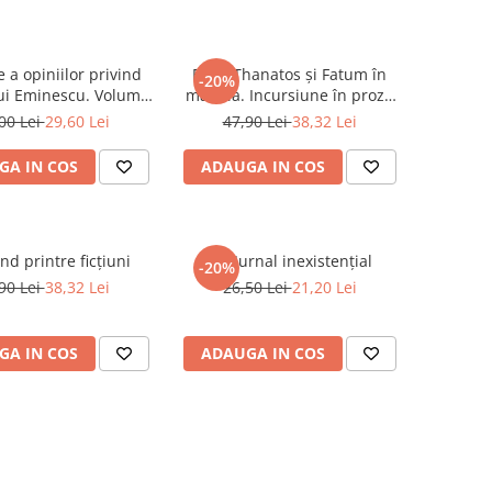
e a opiniilor privind
Eros, Thanatos și Fatum în
-20%
 lui Eminescu. Volumul
mahala. Incursiune în proza
IV
lui G. M. Zamfirescu
00 Lei
29,60 Lei
47,90 Lei
38,32 Lei
GA IN COS
ADAUGA IN COS
nd printre ficțiuni
Eu. Jurnal inexistențial
-20%
90 Lei
38,32 Lei
26,50 Lei
21,20 Lei
GA IN COS
ADAUGA IN COS