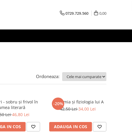
0729.729.560
0,00
Ordoneaza:
i - sobru și frivol în
Anatomia și fiziologia lui A
-20%
umea literară
42,50 Lei
34,00 Lei
50 Lei
46,80 Lei
GA IN COS
ADAUGA IN COS