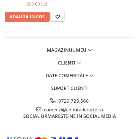
1.900,00 Lei
Istorie
Istorie/Critica
ADAUGA IN COS
Jurnale/Memorii
Manuale scolare/Cursuri
Medicină
MAGAZINUL MEU
Poezie
CLIENTI
Politică/Geopolitică
Proză
DATE COMERCIALE
Psihologie
SUPORT CLIENTI
Sociologie
0729.729.560
Spiritualitate/Ezoterism
comenzi@edituradecarte.ro
Sport
SOCIAL
URMARESTE-NE IN SOCIAL MEDIA
Stiinte/Educatie