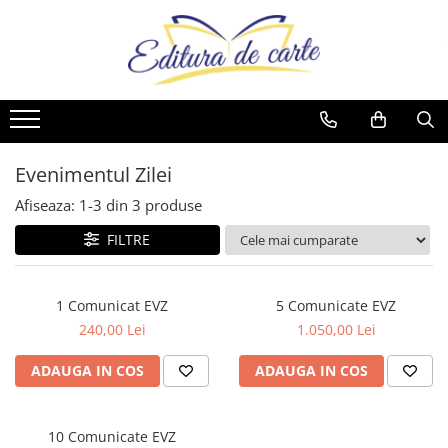
Comunicate
Cărți
Noutăți
Reviste
Produse
Noutăți
Capital
Artă
Cărți
Capital
Reviste
Cărți
Evenimentul Zilei
Beletristică
Reviste
Evenimentul Istoric
Comunicate
Reviste
Business și Economie
Evenimentul istoric - editii
Cărți
Evenimentul Zilei
electronice
Cele mai vândute
Afiseaza:
1-
3
din
3
produse
Cultură generală
FILTRE
Cărți pentru copii
Dezvoltare personală
1 Comunicat EVZ
5 Comunicate EVZ
Drept/Legislație
240,00 Lei
1.050,00 Lei
Eseistica
ADAUGA IN COS
ADAUGA IN COS
Filosofie
Gastronomie
10 Comunicate EVZ
Hobby