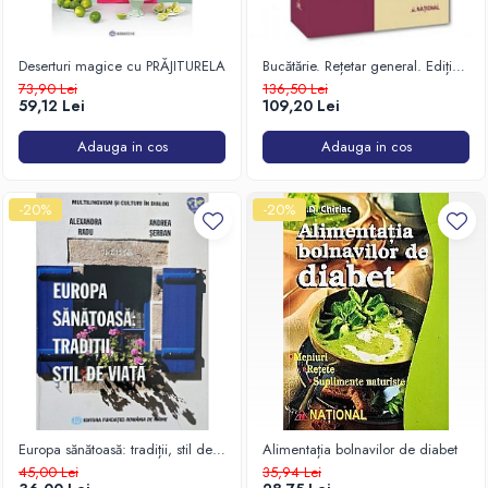
Deserturi magice cu PRĂJITURELA
Bucătărie. Rețetar general. Ediție
revizuită și adăugită
73,90 Lei
136,50 Lei
59,12 Lei
109,20 Lei
Adauga in cos
Adauga in cos
-20%
-20%
Europa sănătoasă: tradiții, stil de
Alimentația bolnavilor de diabet
viață
45,00 Lei
35,94 Lei