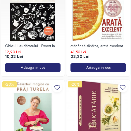
Ghidul Laudărosului - Expert în
Mănâncă sănătos, arată excelent
GASTRONOMIE
12,90 Lei
41,50 Lei
10,32 Lei
33,20 Lei
Adauga in cos
Adauga in cos
-20%
-20%