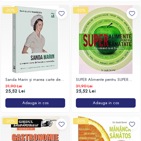
-20%
-20%
Sanda Marin și marea carte de
SUPER Alimente pentru SUPER
bucate a românilor
sănătate
31,90 Lei
31,90 Lei
25,52 Lei
25,52 Lei
Adauga in cos
Adauga in cos
-20%
-20%