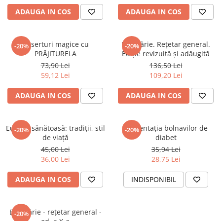
ADAUGA IN COS
ADAUGA IN COS
Deserturi magice cu
Bucătărie. Rețetar general.
-20%
-20%
PRĂJITURELA
Ediție revizuită și adăugită
73,90 Lei
136,50 Lei
59,12 Lei
109,20 Lei
ADAUGA IN COS
ADAUGA IN COS
Europa sănătoasă: tradiții, stil
Alimentația bolnavilor de
-20%
-20%
de viață
diabet
45,00 Lei
35,94 Lei
36,00 Lei
28,75 Lei
ADAUGA IN COS
INDISPONIBIL
Bucătărie - rețetar general -
-20%