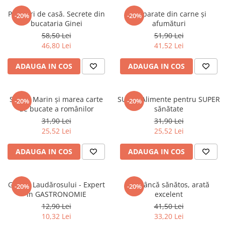
Istorie
Prăjituri de casă. Secrete din
Preparate din carne și
-20%
-20%
bucataria Ginei
afumături
Istorie/Critica
58,50 Lei
51,90 Lei
Jurnale/Memorii
46,80 Lei
41,52 Lei
Manuale scolare/Cursuri
ADAUGA IN COS
ADAUGA IN COS
Medicină
Poezie
Sanda Marin și marea carte
SUPER Alimente pentru SUPER
-20%
-20%
Politică/Geopolitică
de bucate a românilor
sănătate
Proză
31,90 Lei
31,90 Lei
25,52 Lei
25,52 Lei
Psihologie
Sociologie
ADAUGA IN COS
ADAUGA IN COS
Spiritualitate/Ezoterism
Sport
Ghidul Laudărosului - Expert
Mănâncă sănătos, arată
-20%
-20%
în GASTRONOMIE
excelent
Stiinte/Educatie
12,90 Lei
41,50 Lei
10,32 Lei
33,20 Lei