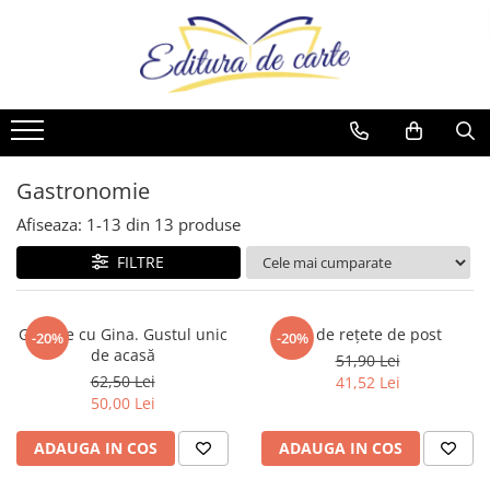
Comunicate
Cărți
Noutăți
Reviste
Produse
Noutăți
Capital
Artă
Cărți
Capital
Reviste
Cărți
Evenimentul Zilei
Beletristică
Reviste
Evenimentul Istoric
Comunicate
Reviste
Business și Economie
Evenimentul istoric - editii
Cărți
Gastronomie
electronice
Cele mai vândute
Afiseaza:
1-
13
din
13
produse
Cultură generală
FILTRE
Cărți pentru copii
Dezvoltare personală
Gătește cu Gina. Gustul unic
52 de rețete de post
-20%
-20%
Drept/Legislație
de acasă
51,90 Lei
Eseistica
62,50 Lei
41,52 Lei
50,00 Lei
Filosofie
Gastronomie
ADAUGA IN COS
ADAUGA IN COS
Hobby