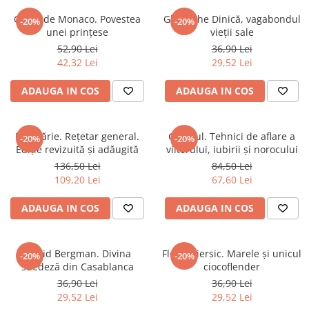
Istorie
Grace de Monaco. Povestea
Gheorghe Dinică, vagabondul
-20%
-20%
unei prințese
vieții sale
Istorie/Critica
52,90 Lei
36,90 Lei
Jurnale/Memorii
42,32 Lei
29,52 Lei
Manuale scolare/Cursuri
ADAUGA IN COS
ADAUGA IN COS
Medicină
Poezie
Bucătărie. Rețetar general.
Ghicitul. Tehnici de aflare a
-20%
-20%
Politică/Geopolitică
Ediție revizuită și adăugită
viitorului, iubirii și norocului
Proză
136,50 Lei
84,50 Lei
109,20 Lei
67,60 Lei
Psihologie
Sociologie
ADAUGA IN COS
ADAUGA IN COS
Spiritualitate/Ezoterism
Sport
Ingrid Bergman. Divina
Florin Piersic. Marele și unicul
-20%
-20%
suedeză din Casablanca
ciocoflender
Stiinte/Educatie
36,90 Lei
36,90 Lei
29,52 Lei
29,52 Lei