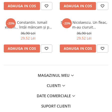
ADAUGA IN COS
ADAUGA IN COS
Jean Constantin. Ismail
Sergiu Nicolaescu. Un fleac,
-20%
-20%
estem... întâi mâncam și pe
m-au ciuruit...
urmă luptam
36,90 Lei
36,90 Lei
29,52 Lei
29,52 Lei
ADAUGA IN COS
ADAUGA IN COS
MAGAZINUL MEU
CLIENTI
DATE COMERCIALE
SUPORT CLIENTI