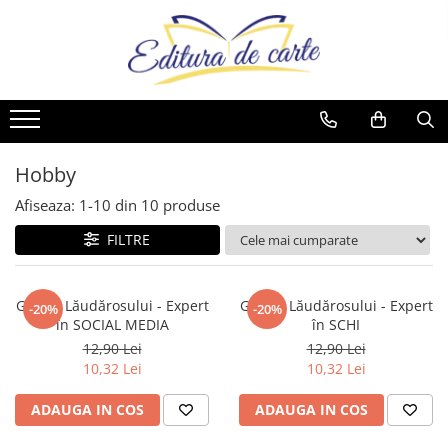
Comunicate
Cărți
Noutăți
Reviste
Produse
Noutăți
Capital
Artă
Cărți
Capital
Reviste
Cărți
Evenimentul Zilei
Beletristică
Reviste
Evenimentul Istoric
Comunicate
Reviste
Business și Economie
Evenimentul istoric - editii
Cărți
Hobby
electronice
Cele mai vândute
Afiseaza:
1-
10
din
10
produse
Cultură generală
FILTRE
Cărți pentru copii
Dezvoltare personală
Ghidul Lăudărosului - Expert
Ghidul Lăudărosului - Expert
-20%
-20%
Drept/Legislație
în SOCIAL MEDIA
în SCHI
Eseistica
12,90 Lei
12,90 Lei
10,32 Lei
10,32 Lei
Filosofie
Gastronomie
ADAUGA IN COS
ADAUGA IN COS
Hobby