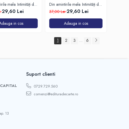
rile mele. Intimități din
Din amintirile mele. Intimități din
latului regal Vol.1
cercul palatului regal Vol.2
29,60 Lei
29,60 Lei
i
37,00 Lei
Adauga in cos
Adauga in cos
1
2
3
6
...
Suport clienti
 CAPITAL
0729.729.560
comenzi@edituradecarte.ro
ap. 13