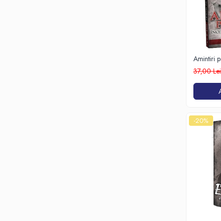
Amintiri p
37,00 Le
-20%