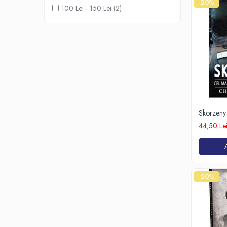
-20%
100 Lei - 150 Lei
(2)
Skorzeny.
din Euro
44,50 Le
-20%