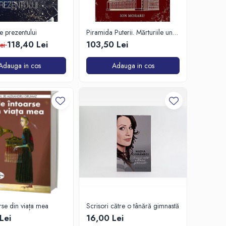
e prezentului
Piramida Puterii. Mărturiile unui
om care a petrecut 16 ani în
118,40 Lei
103,50 Lei
Lei
culisele Palatului Victoria și ale
Parlamentului
Adauga in cos
Adauga in cos
arse din viața mea
Scrisori către o tânără gimnastă
Lei
16,00 Lei