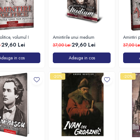
olitice, volumul I
Amintirile unui medium
Amintiri p
29,60 Lei
29,60 Lei
i
37,00 Lei
37,00 Le
Adauga in cos
Adauga in cos
-20%
-20%