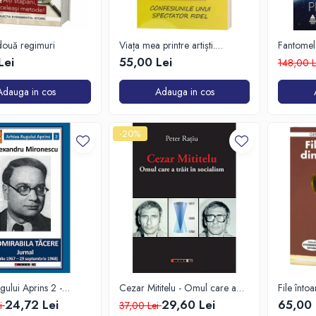
două regimuri
Viața mea printre artiști.
Fantomel
Confesiunile unui spectator fidel
Lei
55,00 Lei
148,00 
Adauga in cos
Adauga in cos
-20%
gului Aprins 2 -
Cezar Mititelu - Omul care a
File înto
a Tăcere. Jurnal (2
trăit în socialism
24,72 Lei
29,60 Lei
65,00 
i
37,00 Lei
 - 29 Septembrie