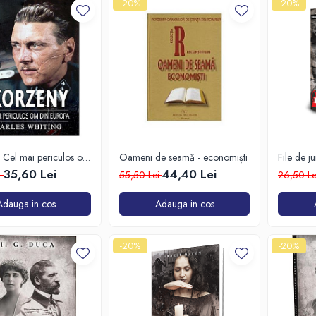
-20%
-20%
 Cel mai periculos om
Oameni de seamă - economiști
File de j
pa
35,60 Lei
44,40 Lei
i
55,50 Lei
26,50 L
Adauga in cos
Adauga in cos
-20%
-20%