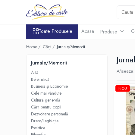
Toate Produsele
Produse
Noutăți
Toate Produsele
Acasa
C
Produse
Comunicate
Reviste
Cărți
Capital
Comunicate
Reviste
Home /
Cărți /
Jurnale/Memorii
Cărți
Evenimentul Zilei
Jurna
Cărți
Jurnale/Memorii
Artă
Afiseaza:
Artă
Beletristică
Beletristică
Business și Economie
Business și Economie
NOU
Cele mai vândute
Cele mai vândute
Cultură generală
Cultură generală
Cărți pentru copii
Cărți pentru copii
Dezvoltare personală
Drept/Legislație
Dezvoltare personală
Eseistica
Drept/Legislație
Filosofie