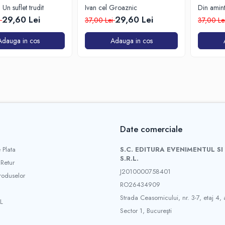
Un suflet trudit
Ivan cel Groaznic
Din aminti
cercul pa
29,60 Lei
29,60 Lei
i
37,00 Lei
37,00 Le
Adauga in cos
Adauga in cos
Date comerciale
 Plata
S.C. EDITURA EVENIMENTUL SI
S.R.L.
 Retur
J2010000758401
roduselor
RO26434909
Strada Ceasornicului, nr. 3-7, etaj 4, 
L
Sector 1, Bucureşti