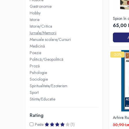
Eseistica
Gastronomie
Hobby
Filosofie
Spion în 
Istorie
Gastronomie
65,00 
Istorie/Critica
Jurnale/Memorii
Hobby
Manuale scolare/Cursuri
Istorie
Medicină
Istorie/Critica
Poezie
-20%
Politică/Geopolitică
Jurnale/Memorii
Proză
Manuale scolare/Cursuri
Psihologie
Medicină
Sociologie
Spiritualitate/Ezoterism
Poezie
Sport
Politică/Geopolitică
Stiinte/Educatie
Proză
Psihologie
Rating
Arhiva Ru
Sociologie
Admirabil
Peste
(1)
30,90 Le
Iulie1967