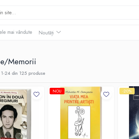
ele mai vândute
Noutăți
le/Memorii
1-
24
din
125
produse
NOU
-20%