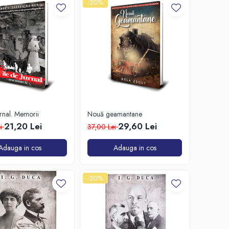
-20%
urnal. Memorii
Nouă geamantane
21,20 Lei
29,60 Lei
ei
37,00 Lei
Adauga in cos
Adauga in cos
-20%