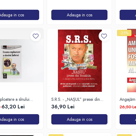
Adauga in cos
Adauga in cos
-25%
ploatare a sînului
S.R.S. - „NAȘUL” presei din
Angajăm u
România
unui fost 
63,20 Lei
36,90 Lei
i
26,50 L
Adauga in cos
Adauga in cos