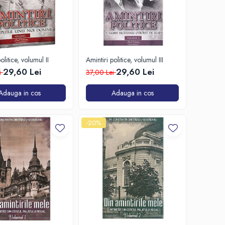
olitice, volumul II
Amintiri politice, volumul III
29,60 Lei
29,60 Lei
i
37,00 Lei
Adauga in cos
Adauga in cos
-20%