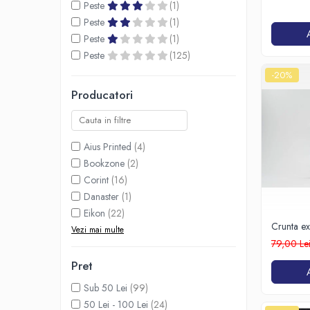
Spiritualitate/Ezoterism
Peste
(1)
1968)
Peste
(1)
Sport
Peste
(1)
Stiinte/Educatie
Peste
(125)
Noutăți
-20%
Cărți
Producatori
Reviste
Reviste
Aius Printed
(4)
Capital
Bookzone
(2)
Evenimentul Istoric
Corint
(16)
Evenimentul istoric - editii
Danaster
(1)
electronice
Eikon
(22)
Crunta ex
Vezi mai multe
Julietei
79,00 Le
Pret
Sub 50 Lei
(99)
50 Lei - 100 Lei
(24)