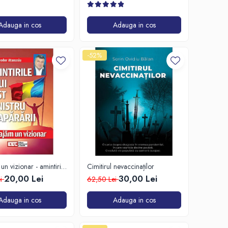
Adauga in cos
Adauga in cos
-52%
n vizionar - amintirile
Cimitirul nevaccinaților
ministru al Apărării
20,00 Lei
30,00 Lei
ei
62,50 Lei
Adauga in cos
Adauga in cos