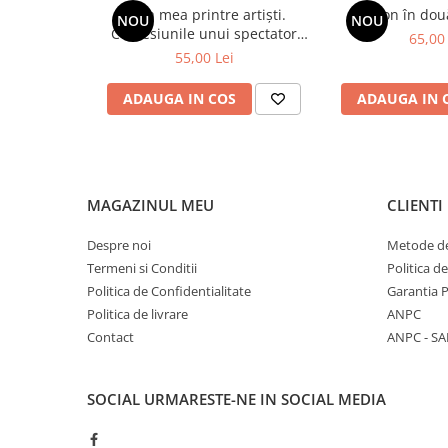
Viața mea printre artiști.
Spion în dou
NOU
NOU
Confesiunile unui spectator
65,00 
fidel
55,00 Lei
ADAUGA IN COS
ADAUGA IN 
MAGAZINUL MEU
CLIENTI
Despre noi
Metode de
Termeni si Conditii
Politica d
Politica de Confidentialitate
Garantia 
Politica de livrare
ANPC
Contact
ANPC - SA
SOCIAL
URMARESTE-NE IN SOCIAL MEDIA