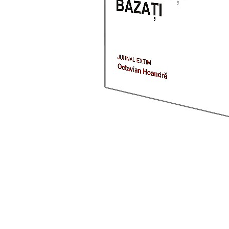
Eseistica
Filosofie
Gastronomie
Hobby
Istorie
Istorie/Critica
Jurnale/Memorii
Manuale scolare/Cursuri
Medicină
Poezie
Politică/Geopolitică
Proză
Psihologie
Sociologie