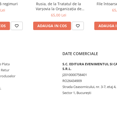
ă regimuri
Rusia, de la Tratatul de la
File întoar
Varșovia la Organizația de
Lei
65
Cooperare de la Shanghai și
65,00 Lei
BRICS plus
COS
ADAUGA IN COS
ADAUGA I
DATE COMERCIALE
 Plata
S.C. EDITURA EVENIMENTUL SI C
S.R.L.
e Retur
J2010000758401
Produselor
RO26434909
Strada Ceasornicului, nr. 3-7, etaj 4,
L
Sector 1, Bucureşti