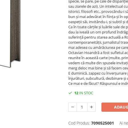
specie, se pare, pe cale de dispariț
sau ziarele de azi). Un intelectual cu
istorici, filosofi etc., provocându-i 
bun și mai adevărat în ființa și în op
oaspeții săi, invitându-i, și subtil și
Ca în toate cărțile și luările sale de
dau la iveală un om profund îndrăgo
suferință pentru starea actuală a Ro
contemporaneității, jurnalistul trase
mai adesea cu amărăciunea pe care pr
Octavian Hoandră a fost sufletul ace
reunite în această carte (multe, prin
vedem că multe din spusele invitațil
merg deloc mai bine și să facem ce
E duminică, zappez cu înverșunare pe
înjurături, subcultură, dezbinare și u
Ce mai e de făcut? Răspunsul e individ
12
IN STOC
ADAUG
Cod Produs:
7090525001
Ai n