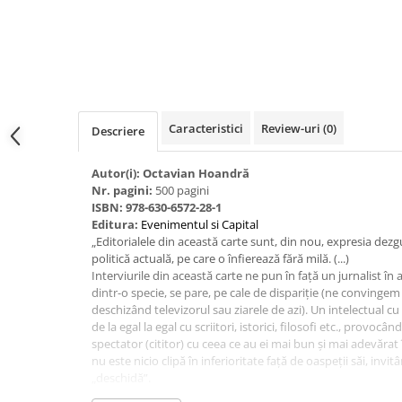
Spiritualitate/Ezoterism
Sport
Stiinte/Educatie
Noutăți
Cărți
Caracteristici
Review-uri
(0)
Descriere
Reviste
Reviste
Autor(i): Octavian Hoandră
Nr. pagini:
500 pagini
Capital
ISBN: 978-630-6572-28-1
Evenimentul Istoric
Editura:
Evenimentul si Capital
„Editorialele din această carte sunt, din nou, expresia dezgu
Evenimentul istoric - editii
politică actuală, pe care o înfierează fără milă. (...)
electronice
Interviurile din această carte ne pun în față un jurnalist în
dintr-o specie, se pare, pe cale de dispariție (ne convingem
deschizând televizorul sau ziarele de azi). Un intelectual c
de la egal la egal cu scriitori, istorici, filosofi etc., provocân
spectator (cititor) cu ceea ce au ei mai bun și mai adevărat în
nu este nicio clipă în inferioritate față de oaspeții săi, invitâ
„deschidă”.
Ca în toate cărțile și luările sale de poziție, întrebările lu