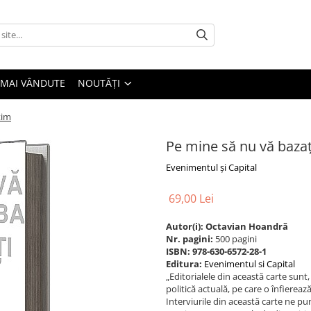
 MAI VÂNDUTE
NOUTĂȚI
tim
Pe mine să nu vă bazați
Evenimentul și Capital
69,00 Lei
Autor(i): Octavian Hoandră
Nr. pagini:
500 pagini
ISBN: 978-630-6572-28-1
Editura:
Evenimentul si Capital
„Editorialele din această carte sunt
politică actuală, pe care o înfierează f
Interviurile din această carte ne pun