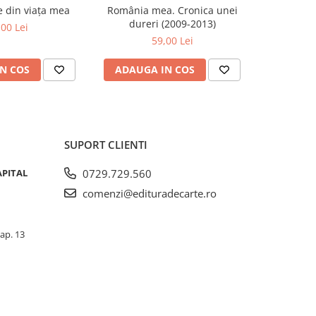
se din viața mea
România mea. Cronica unei
Zăpada îns
-20%
dureri (2009-2013)
unui so
,00 Lei
Fr
59,00 Lei
63,5
N COS
ADAUGA IN COS
ADAUG
SUPORT CLIENTI
APITAL
0729.729.560
comenzi@edituradecarte.ro
 ap. 13