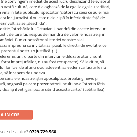
ie (ne convingem imediat de acest lucru deschizând televizorul
 o vastă cultură, care dialoghează de la egal la egal cu scriitori,
să vină în fața publicului spectator (cititor) cu ceea ce au ei mai
era lor. Jurnalistul nu este nicio clipă în inferioritate față de
 dezinvolt, să se „deschidă”.
 poziție, întrebările lui Octavian Hoandră din aceste interviuri
stit de țara lui, nespus de mândru de valorile noastre și în
mâniei. Bun cunoscător al istoriei noastre și al
ază împreună cu invitații săi posibile direcții de evoluție, cel
ezentul nostru o justifică. (...)
lei emisiuni; o parte din interviurile difuzate atunci sunt
 forța împrejurărilor, nu au fost recuperate). Să le citim, să
or lui Tavi de atunci s-au adeverit, să vedem că lucrurile nu
va, să începem de undeva...
 canalele noastre, știri apocaliptice, breaking news și
ră, angoasă pe care prezentatorii inculți ne-o întrețin fățiș...
ual și îl veți găsi poate citind această carte.” (Letiția Ilea)
A IN COS
evoie de ajutor?
0729.729.560