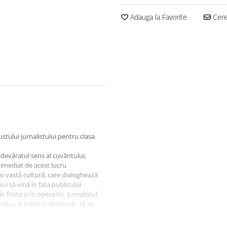
Adauga la Favorite
Cere 
stului jurnalistului pentru clasa
 adevăratul sens al cuvântului,
 imediat de acest lucru
u o vastă cultură, care dialoghează
du-i să vină în fața publicului
 ființa și în opera lor. Jurnalistul
ndu-i, și subtil și dezinvolt, să se
i Octavian Hoandră din aceste