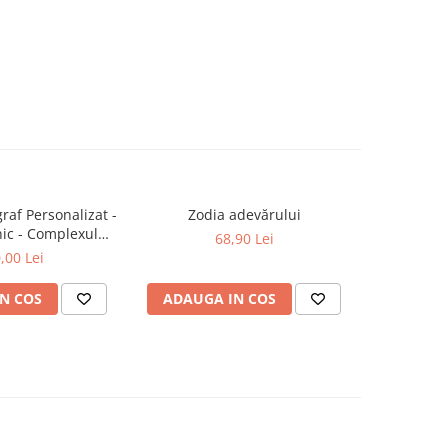
raf Personalizat -
Zodia adevărului
Fantom
-20%
ic - Complexul
68,90 Lei
148,0
 - Ediție limitată
,00 Lei
N COS
ADAUGA IN COS
ADAUG