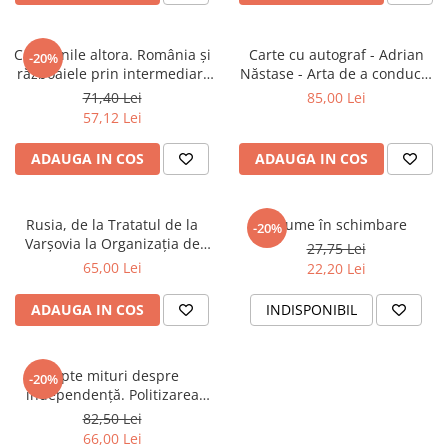
Cu mâinile altora. România și
Carte cu autograf - Adrian
-20%
războaiele prin intermediari
Năstase - Arta de a conduce.
în Africa (1970-1985)
Discursuri politice (2000-2013)
71,40 Lei
85,00 Lei
57,12 Lei
ADAUGA IN COS
ADAUGA IN COS
Rusia, de la Tratatul de la
O lume în schimbare
-20%
Varșovia la Organizația de
27,75 Lei
Cooperare de la Shanghai și
65,00 Lei
22,20 Lei
BRICS plus
ADAUGA IN COS
INDISPONIBIL
Șapte mituri despre
-20%
independență. Politizarea
istoriei
82,50 Lei
66,00 Lei