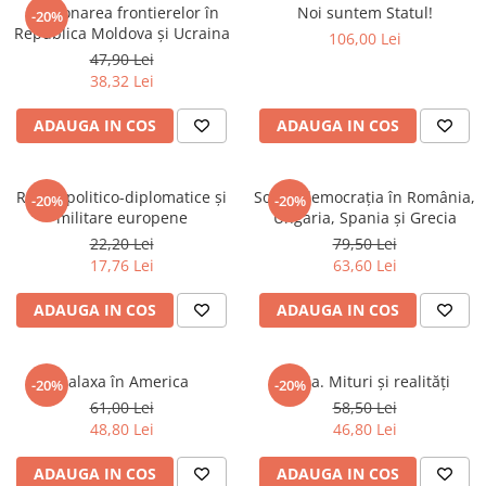
Spiritualitate/Ezoterism
Gestionarea frontierelor în
Noi suntem Statul!
-20%
Republica Moldova și Ucraina
106,00 Lei
Sport
47,90 Lei
Stiinte/Educatie
38,32 Lei
Noutăți
ADAUGA IN COS
ADAUGA IN COS
Cărți
Reviste
Relații politico-diplomatice și
Social-democrația în România,
-20%
-20%
Reviste
militare europene
Ungaria, Spania și Grecia
Capital
22,20 Lei
79,50 Lei
17,76 Lei
63,60 Lei
Evenimentul Istoric
Evenimentul istoric - editii
ADAUGA IN COS
ADAUGA IN COS
electronice
Malaxa în America
Rusia. Mituri și realități
-20%
-20%
61,00 Lei
58,50 Lei
48,80 Lei
46,80 Lei
ADAUGA IN COS
ADAUGA IN COS