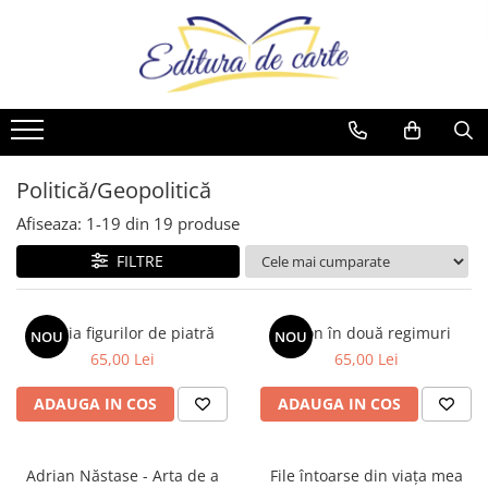
Toate Produsele
Produse
Noutăți
Comunicate
Reviste
Cărți
Capital
Comunicate
Reviste
Cărți
Evenimentul Zilei
Politică/Geopolitică
Cărți
Afiseaza:
1-
19
din
19
produse
Artă
FILTRE
Beletristică
Business și Economie
Galeria figurilor de piatră
Spion în două regimuri
NOU
NOU
Cele mai vândute
65,00 Lei
65,00 Lei
Cultură generală
ADAUGA IN COS
ADAUGA IN COS
Cărți pentru copii
Dezvoltare personală
Adrian Năstase - Arta de a
File întoarse din viața mea
Drept/Legislație