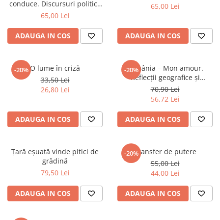
conduce. Discursuri politice
65,00 Lei
Eseistica
(2000-2013)
65,00 Lei
Filosofie
ADAUGA IN COS
ADAUGA IN COS
Gastronomie
Hobby
O lume în criză
România – Mon amour.
-20%
-20%
Istorie
Reflecții geografice și
33,50 Lei
Istorie/Critica
geopolitic
70,90 Lei
26,80 Lei
56,72 Lei
Jurnale/Memorii
Manuale scolare/Cursuri
ADAUGA IN COS
ADAUGA IN COS
Medicină
Poezie
Țară eșuată vinde pitici de
Transfer de putere
-20%
grădină
Politică/Geopolitică
55,00 Lei
79,50 Lei
44,00 Lei
Proză
Psihologie
ADAUGA IN COS
ADAUGA IN COS
Sociologie