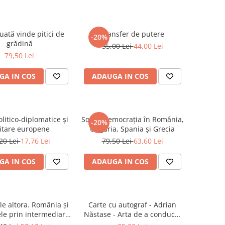
uată vinde pitici de
Transfer de putere
-20%
grădină
55,00 Lei
44,00 Lei
79,50 Lei
GA IN COS
ADAUGA IN COS
olitico-diplomatice și
Social-democrația în România,
-20%
itare europene
Ungaria, Spania și Grecia
20 Lei
17,76 Lei
79,50 Lei
63,60 Lei
GA IN COS
ADAUGA IN COS
le altora. România și
Carte cu autograf - Adrian
le prin intermediari
Năstase - Arta de a conduce.
frica (1970-1985)
Discursuri politice (2000-2013)