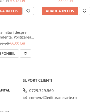
40 Lei
57,12 Lei
85,00 Lei
GA IN COS
ADAUGA IN COS
e mituri despre
ndență. Politizarea
istoriei
50 Lei
66,00 Lei
SPONIBIL
SUPORT CLIENTI
APITAL
0729.729.560
comenzi@edituradecarte.ro