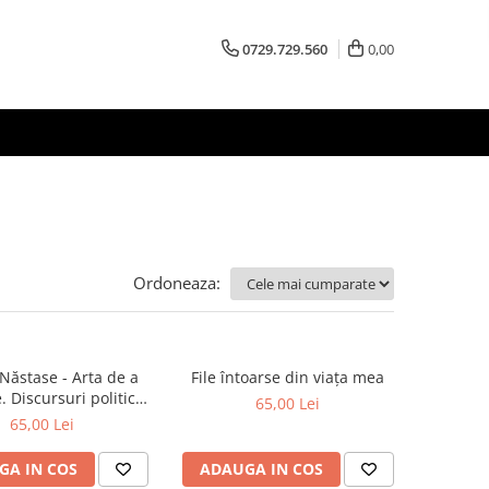
0729.729.560
0,00
Ordoneaza:
Năstase - Arta de a
File întoarse din viața mea
 Discursuri politice
65,00 Lei
(2000-2013)
65,00 Lei
GA IN COS
ADAUGA IN COS