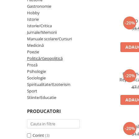
Gastronomie
Eseistica
Hobby
Filosofie
Istorie
O 
-20%
Gastronomie
Istorie/Critica
33,
Jurnale/Memorii
Hobby
Manuale scolare/Cursuri
Istorie
Medicină
ADAUG
Poezie
Istorie/Critica
Politică/Geopolitică
Jurnale/Memorii
Proză
Psihologie
Gestion
Manuale scolare/Cursuri
-20%
Sociologie
Republic
Medicină
Spiritualitate/Ezoterism
47,
Sport
Poezie
Stiinte/Educatie
ADAUG
Politică/Geopolitică
PRODUCATORI
Proză
Psihologie
Mal
-20%
Sociologie
61,
Corint
(3)