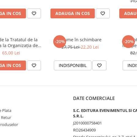
71,
A IN COS
ADAUGA IN COS
ADAU
de la Tratatul de la
O lume în schimbare
Șapt
-20%
-20%
a la Organizația de
indepe
27,75 Lei
22,20 Lei
e de la Shanghai și
65,00 Lei
82,
BRICS plus
A IN COS
INDISPONIBIL
INDI
DATE COMERCIALE
 Plata
S.C. EDITURA EVENIMENTUL SI C
S.R.L.
e Retur
J2010000758401
Produselor
RO26434909