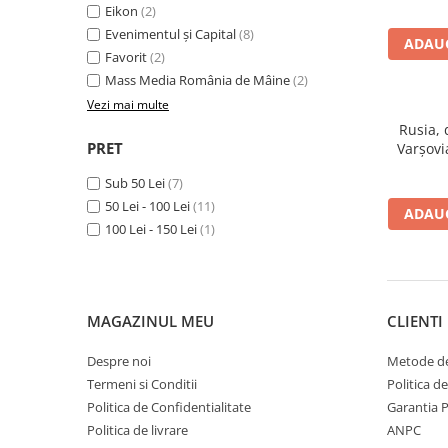
Spiritualitate/Ezoterism
Eikon
(2)
Evenimentul și Capital
(8)
Sport
ADAUG
Favorit
(2)
Stiinte/Educatie
Mass Media România de Mâine
(2)
Noutăți
Vezi mai multe
Cărți
Rusia, 
PRET
Varșovi
Reviste
Cooperar
Sub 50 Lei
(7)
Reviste
50 Lei - 100 Lei
(11)
ADAUG
Capital
100 Lei - 150 Lei
(1)
Evenimentul Istoric
Evenimentul istoric - editii
electronice
MAGAZINUL MEU
CLIENTI
Despre noi
Metode de
Termeni si Conditii
Politica d
Politica de Confidentialitate
Garantia 
Politica de livrare
ANPC