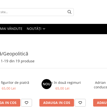
 MAI VÂNDUTE
NOUTĂȚI
că/Geopolitică
1-
19
din
19
produse
 figurilor de piatră
Spion în două regimuri
Adrian 
NOU
conduce.
65,00 Lei
65,00 Lei
A IN COS
ADAUGA IN COS
ADAU