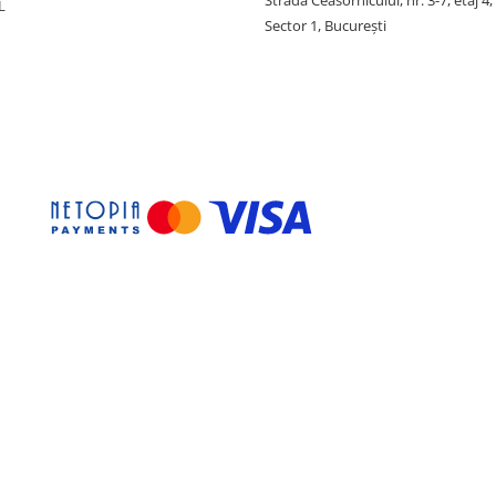
Strada Ceasornicului, nr. 3-7, etaj 4,
L
Sector 1, Bucureşti