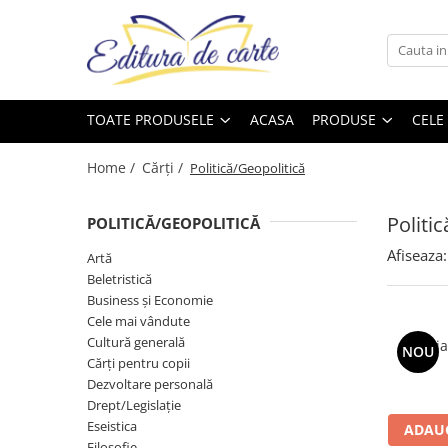
Toate Produsele
Produse
Noutăți
Comunicate
Reviste
Cărți
TOATE PRODUSELE
ACASA
PRODUSE
CELE
Capital
Comunicate
Reviste
Cărți
Evenimentul Zilei
Home /
Cărți /
Politică/Geopolitică
Cărți
Politi
Artă
POLITICĂ/GEOPOLITICĂ
Beletristică
Afiseaza:
Artă
Beletristică
Business și Economie
Business și Economie
Cele mai vândute
Cele mai vândute
Cultură generală
Cultură generală
Galeria
NOU
Cărți pentru copii
Cărți pentru copii
Dezvoltare personală
Drept/Legislație
Dezvoltare personală
Eseistica
ADAUG
Drept/Legislație
Filosofie