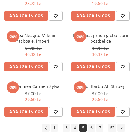
28,72 Lei
19,60 Lei
ADAUGA IN COS
ADAUGA IN COS
Marea Neagra. Milenii,
România, prada globalizării
-20%
-20%
razboaie, imperii
postbelice
57,90 Lei
37,90 Lei
46,32 Lei
30,32 Lei
ADAUGA IN COS
ADAUGA IN COS
Regina mea Carmen Sylva
Prințul Barbu Al. Știrbey
-20%
-20%
37,00 Lei
37,00 Lei
29,60 Lei
29,60 Lei
ADAUGA IN COS
ADAUGA IN COS
1
3
4
5
6
7
62
...
...