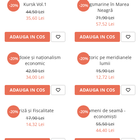
Spiritualitate/Ezoterism
Kursk Vol.1
Kriegsmarine în Marea
-20%
-20%
Neagră
44,50 Lei
Sport
71,90 Lei
35,60 Lei
Stiinte/Educatie
57,52 Lei
Noutăți
ADAUGA IN COS
ADAUGA IN COS
Cărți
Reviste
Ortodoxie și naționalism
Un istoric pe meridianele
-20%
-20%
Reviste
economic
lumii
Capital
42,50 Lei
15,90 Lei
Evenimentul Istoric
34,00 Lei
12,72 Lei
Evenimentul istoric - editii
ADAUGA IN COS
ADAUGA IN COS
electronice
Criză și Fiscalitate
Oameni de seamă -
-20%
-20%
economiști
17,90 Lei
55,50 Lei
14,32 Lei
44,40 Lei