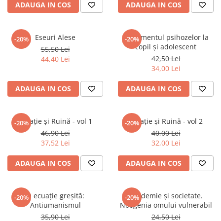
ADAUGA IN COS
ADAUGA IN COS
Eseuri Alese
Tratamentul psihozelor la
-20%
-20%
copil și adolescent
55,50 Lei
42,50 Lei
44,40 Lei
34,00 Lei
ADAUGA IN COS
ADAUGA IN COS
Creație și Ruină - vol 1
Creație și Ruină - vol 2
-20%
-20%
46,90 Lei
40,00 Lei
37,52 Lei
32,00 Lei
ADAUGA IN COS
ADAUGA IN COS
O ecuație greșită:
Pandemie și societate.
-20%
-20%
Antiumanismul
Noogenia omului vulnerabil
35,90 Lei
24,50 Lei