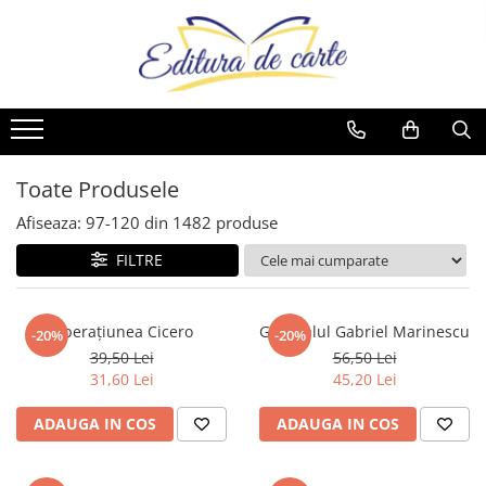
Toate Produsele
Produse
Noutăți
Comunicate
Reviste
Cărți
Capital
Comunicate
Reviste
Cărți
Evenimentul Zilei
Toate Produsele
Cărți
Afiseaza:
97-
120
din
1482
produse
Artă
FILTRE
Beletristică
Business și Economie
Operațiunea Cicero
Generalul Gabriel Marinescu
-20%
-20%
Cele mai vândute
39,50 Lei
56,50 Lei
Cultură generală
31,60 Lei
45,20 Lei
Cărți pentru copii
ADAUGA IN COS
ADAUGA IN COS
Dezvoltare personală
Drept/Legislație