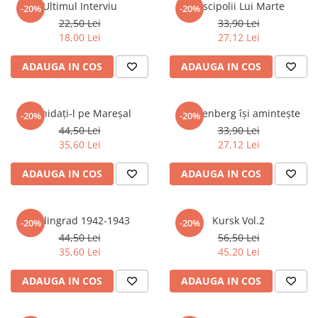
Ultimul Interviu
Discipolii Lui Marte
-20%
-20%
Eseistica
22,50 Lei
33,90 Lei
Filosofie
18,00 Lei
27,12 Lei
Gastronomie
ADAUGA IN COS
ADAUGA IN COS
Hobby
Istorie
Lichidați-l pe Mareșal
Gerstenberg își amintește
-20%
-20%
Istorie/Critica
44,50 Lei
33,90 Lei
35,60 Lei
27,12 Lei
Jurnale/Memorii
Manuale scolare/Cursuri
ADAUGA IN COS
ADAUGA IN COS
Medicină
Poezie
Stalingrad 1942-1943
Kursk Vol.2
-20%
-20%
Politică/Geopolitică
44,50 Lei
56,50 Lei
35,60 Lei
45,20 Lei
Proză
Psihologie
ADAUGA IN COS
ADAUGA IN COS
Sociologie