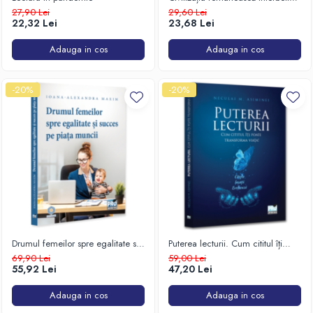
(1918-1940)
27,90 Lei
29,60 Lei
Istorie
22,32 Lei
23,68 Lei
Istorie/Critica
Adauga in cos
Adauga in cos
Jurnale/Memorii
Manuale scolare/Cursuri
-20%
-20%
Medicină
Poezie
Politică/Geopolitică
Proză
Psihologie
Sociologie
Spiritualitate/Ezoterism
Drumul femeilor spre egalitate si
Puterea lecturii. Cum cititul îți
Sport
succes pe piața muncii
poate transforma viața!
69,90 Lei
59,00 Lei
55,92 Lei
47,20 Lei
Stiinte/Educatie
Adauga in cos
Adauga in cos