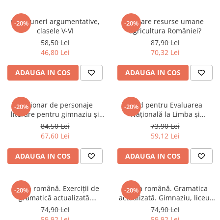
Compuneri argumentative,
Mai are resurse umane
-20%
-20%
clasele V-VI
agricultura României?
58,50 Lei
87,90 Lei
46,80 Lei
70,32 Lei
ADAUGA IN COS
ADAUGA IN COS
Dicționar de personaje
Ghid pentru Evaluarea
-20%
-20%
literare pentru gimnaziu și
Națională la Limba și
liceu. 135 de caracterizări
literatura română. 40 de teste
84,50 Lei
73,90 Lei
67,60 Lei
59,12 Lei
ADAUGA IN COS
ADAUGA IN COS
Limba română. Exerciții de
Limba română. Gramatica
-20%
-20%
gramatică actualizată.
actualizată. Gimnaziu, liceu,
Explicate și rezolvate
admitere învățământ superior
74,90 Lei
74,90 Lei
59,92 Lei
59,92 Lei