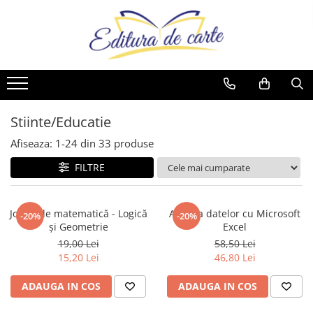
Comunicate
Cărți
Noutăți
Reviste
Produse
Noutăți
Capital
Artă
Cărți
Capital
Reviste
Cărți
Evenimentul Zilei
Beletristică
Reviste
Evenimentul Istoric
Comunicate
Reviste
Business și Economie
Evenimentul istoric - editii
Cărți
Stiinte/Educatie
electronice
Cele mai vândute
Afiseaza:
1-
24
din
33
produse
Cultură generală
FILTRE
Cărți pentru copii
Dezvoltare personală
Jocuri de matematică - Logică
Analiza datelor cu Microsoft
-20%
-20%
Drept/Legislație
și Geometrie
Excel
Eseistica
19,00 Lei
58,50 Lei
15,20 Lei
46,80 Lei
Filosofie
Gastronomie
ADAUGA IN COS
ADAUGA IN COS
Hobby