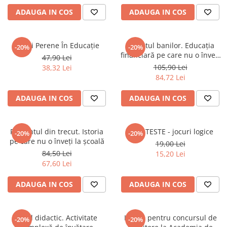
ADAUGA IN COS
ADAUGA IN COS
Valori Perene În Educație
Secretul banilor. Educația
-20%
-20%
financiară pe care nu o înveți
47,90 Lei
la școală
105,90 Lei
38,32 Lei
84,72 Lei
ADAUGA IN COS
ADAUGA IN COS
Prezentul din trecut. Istoria
MINI TESTE - jocuri logice
-20%
-20%
pe care nu o înveți la școală
19,00 Lei
84,50 Lei
15,20 Lei
67,60 Lei
ADAUGA IN COS
ADAUGA IN COS
Jocul didactic. Activitate
Istorie pentru concursul de
-20%
-20%