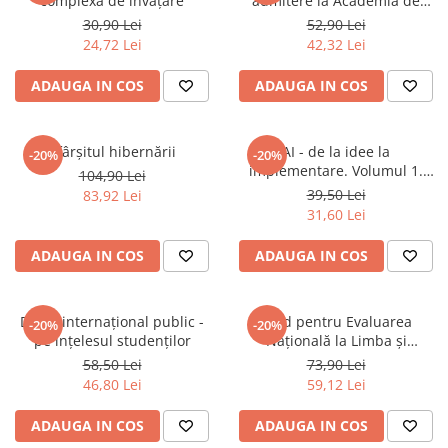
complexă de învățare
admitere la Academia de
Poliție
30,90 Lei
52,90 Lei
24,72 Lei
42,32 Lei
ADAUGA IN COS
ADAUGA IN COS
Sfârșitul hibernării
AI - de la idee la
-20%
-20%
implementare. Volumul 1.
104,90 Lei
Traseul sinuos al Inteligențeii
39,50 Lei
83,92 Lei
Artificiale către maturitate
31,60 Lei
ADAUGA IN COS
ADAUGA IN COS
Drept internațional public -
Ghid pentru Evaluarea
-20%
-20%
pe ințelesul studenților
Națională la Limba și
literatura română 2025
58,50 Lei
73,90 Lei
46,80 Lei
59,12 Lei
ADAUGA IN COS
ADAUGA IN COS