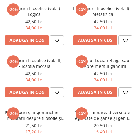
Istorie
Instituțiuni filosofice (vol. I) –
Instituțiuni filosofice (vol. II) –
-20%
-20%
Logica
Metafizica
Istorie/Critica
42,50 Lei
42,50 Lei
Jurnale/Memorii
34,00 Lei
34,00 Lei
Manuale scolare/Cursuri
ADAUGA IN COS
ADAUGA IN COS
Medicină
Poezie
Instituțiuni filosofice (vol. III) -
Lirica lui Lucian Blaga sau
-20%
-20%
Politică/Geopolitică
Filosofia morală
despre mersul gândirii
producătoare
Proză
42,50 Lei
42,50 Lei
34,00 Lei
34,00 Lei
Psihologie
Sociologie
ADAUGA IN COS
ADAUGA IN COS
Spiritualitate/Ezoterism
Sport
Paradoxuri și îngenunchieri -
Nediscriminare, diversitate,
-20%
-20%
meditații despre filosofie și
egalitate de șanse și gen în
Stiinte/Educatie
credință
contextul dezvoltării durabile
21,50 Lei
20,50 Lei
(note de curs)
17,20 Lei
16,40 Lei