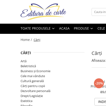
Toate Produsele
Produse
Noutăți
Comunicate
Reviste
Cărți
TOATE PRODUSELE
ACASA
PRODUSE
CELE
Capital
Comunicate
Reviste
Cărți
Evenimentul Zilei
Home /
Cărți
Cărți
Cărți
Artă
CĂRȚI
Beletristică
Afiseaza:
Artă
Beletristică
Business și Economie
Business și Economie
Cele mai vândute
Cele mai vândute
Cultură generală
Cultură generală
Codul 
-20%
Cărți pentru copii
Procedur
Cărți pentru copii
2025.
Dezvoltare personală
89,
Drept/Legislație
Dezvoltare personală
Eseistica
INDI
Drept/Legislație
Filosofie