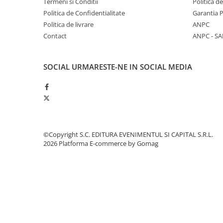
Termeni si Conditii
Politica d
Spiritualitate/Ezoterism
Politica de Confidentialitate
Garantia 
Sport
Politica de livrare
ANPC
Stiinte/Educatie
Contact
ANPC - SA
Noutăți
Cărți
SOCIAL
URMARESTE-NE IN SOCIAL MEDIA
Reviste
Reviste
Capital
Evenimentul Istoric
©Copyright S.C. EDITURA EVENIMENTUL SI CAPITAL S.R.L.
Evenimentul istoric - editii
2026
Platforma E-commerce by Gomag
electronice