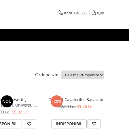
0729.729.560
0,00
Ordoneaza:
esle, meserii și
Ordinul Cavalerilor Basarabi
NOU
-20%
șuguri. Universul
42,20 Lei
33,76 Lei
, zarafilor, cavafilor,
90 Lei
55,92 Lei
lor și al altor 800 de
fesii de demult
SPONIBIL
INDISPONIBIL