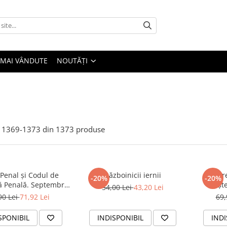
 MAI VÂNDUTE
NOUTĂȚI
1369-
1373
din
1373
produse
Penal și Codul de
Războinicii iernii
Br
-20%
-20%
ă Penală. Septembrie
mește
54,00 Lei
43,20 Lei
 Ediție spiralată
chivuțelor
90 Lei
71,92 Lei
69,
lipscani
pro
SPONIBIL
INDISPONIBIL
INDI