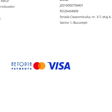
e Retur
J2010000758401
Produselor
RO26434909
Strada Ceasornicului, nr. 3-7, etaj 4,
L
Sector 1, Bucureşti