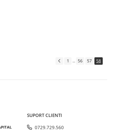
1
56
57
58
...
SUPORT CLIENTI
APITAL
0729.729.560