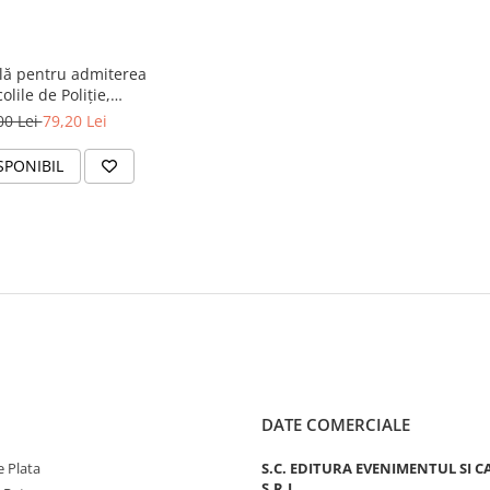
ilă pentru admiterea
colile de Poliție,
merie și Frontieră
00 Lei
79,20 Lei
engleză, legislație
că MAI, instituțiile
SPONIBIL
ale statului, educație
ă și cetățenească)
DATE COMERCIALE
 Plata
S.C. EDITURA EVENIMENTUL SI C
S.R.L.