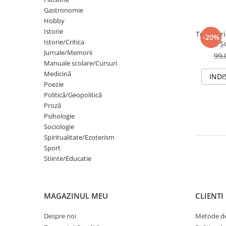
Gastronomie
Eseistica
Hobby
Filosofie
Istorie
Teste-gr
-20%
Gastronomie
Istorie/Critica
la Ș
Jurnale/Memorii
Jandar
99,
Hobby
(limba 
Manuale scolare/Cursuri
specifi
Istorie
Medicină
INDI
politice 
Poezie
Istorie/Critica
civic
Politică/Geopolitică
Jurnale/Memorii
Proză
Psihologie
Manuale scolare/Cursuri
Sociologie
Medicină
Spiritualitate/Ezoterism
Sport
Poezie
Stiinte/Educatie
Politică/Geopolitică
Proză
MAGAZINUL MEU
CLIENTI
Psihologie
Sociologie
Despre noi
Metode de