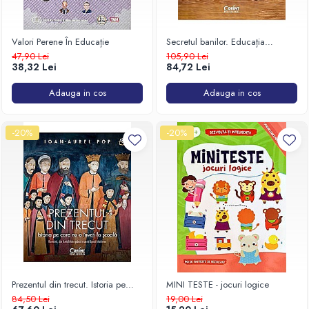
Valori Perene În Educație
Secretul banilor. Educația
financiară pe care nu o înveți la
47,90 Lei
105,90 Lei
școală
38,32 Lei
84,72 Lei
Adauga in cos
Adauga in cos
-20%
-20%
Prezentul din trecut. Istoria pe
MINI TESTE - jocuri logice
care nu o înveți la școală
84,50 Lei
19,00 Lei