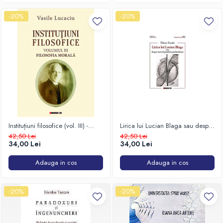
-20%
-20%
Instituțiuni filosofice (vol. III) -
Lirica lui Lucian Blaga sau despre
Filosofia morală
mersul gândirii producătoare
42,50 Lei
42,50 Lei
34,00 Lei
34,00 Lei
Adauga in cos
Adauga in cos
-20%
-20%