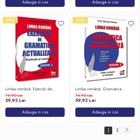
Adauga in cos
Adauga in cos
-20%
-20%
Limba română. Exerciții de
Limba română. Gramatica
gramatică actualizată. Explicate și
actualizată. Gimnaziu, liceu,
74,90 Lei
74,90 Lei
rezolvate
admitere învățământ superior
59,92 Lei
59,92 Lei
Adauga in cos
Adauga in cos
1
2