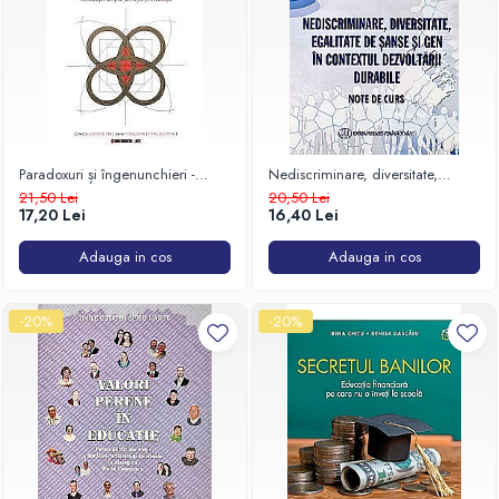
Paradoxuri și îngenunchieri -
Nediscriminare, diversitate,
meditații despre filosofie și
egalitate de șanse și gen în
21,50 Lei
20,50 Lei
credință
contextul dezvoltării durabile
17,20 Lei
16,40 Lei
(note de curs)
Adauga in cos
Adauga in cos
-20%
-20%