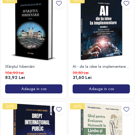
-20%
-20%
Sfârșitul hibernării
AI - de la idee la implementare.
Volumul 1. Traseul sinuos al
104,90 Lei
39,50 Lei
Inteligențeii Artificiale către
83,92 Lei
31,60 Lei
maturitate
Adauga in cos
Adauga in cos
-20%
-20%