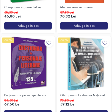
Compuneri argumentative,
Mai are resurse umane
clasele V-VI
agricultura României?
58,50 Lei
87,90 Lei
46,80 Lei
70,32 Lei
Adauga in cos
Adauga in cos
-20%
-20%
Dicționar de personaje literare
Ghid pentru Evaluarea Națională
pentru gimnaziu și liceu. 135 de
la Limba și literatura română. 40
84,50 Lei
73,90 Lei
caracterizări
de teste
67,60 Lei
59,12 Lei