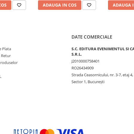
COS
ADAUGA IN COS
ADAUGA I
DATE COMERCIALE
 Plata
S.C. EDITURA EVENIMENTUL SI C
S.R.L.
e Retur
J2010000758401
Produselor
RO26434909
Strada Ceasornicului, nr. 3-7, etaj 4,
L
Sector 1, Bucureşti