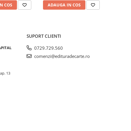
N COS
ADAUGA IN COS
ADAUG
SUPORT CLIENTI
APITAL
0729.729.560
comenzi@edituradecarte.ro
 ap. 13