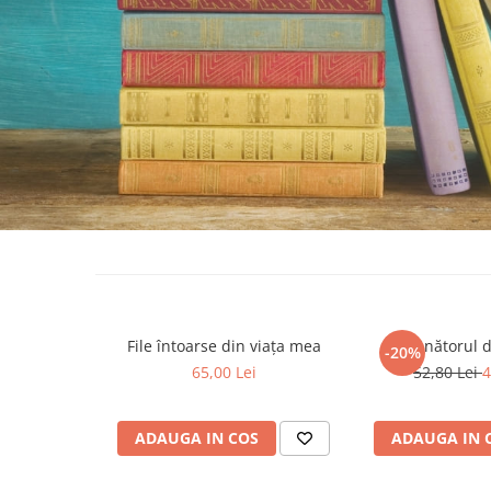
Eseistica
Filosofie
Gastronomie
Hobby
Istorie
Istorie/Critica
Jurnale/Memorii
Manuale scolare/Cursuri
Medicină
Poezie
File întoarse din viața mea
Vânătorul d
-20%
Politică/Geopolitică
65,00 Lei
52,80 Lei
4
Proză
Psihologie
ADAUGA IN COS
ADAUGA IN 
Sociologie