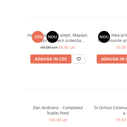
Spiritualitate/Ezoterism
Sport
Stiinte/Educatie
Noutăți
Inimi smulse din piept. Mayașii,
Viața mea prin
Cărți
-20%
NOU
NOU
incașii și aztecii (colecția
Confesiunile u
Reviste
"Marile Imperii ale lumii" 11)
fide
43,00 Lei
34,40 Lei
55,00 
Reviste
ADAUGA IN COS
ADAUGA IN 
Capital
Evenimentul Istoric
Evenimentul istoric - editii
electronice
Dan Andronic - Complexul
În Ochiul Ciclonul
Înaltei Porți
a
100,00 Lei
79,50 