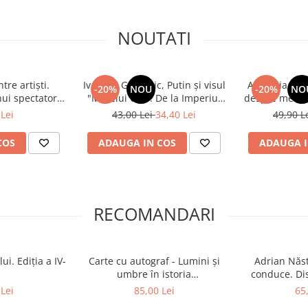
NOUTATI
tre artiști.
Ivan cel Groaznic, Putin și visul
Alchimia capi
-20%
NOU
-20%
NO
nui spectator
"Marelui Urs". De la Imperiul
despre metafi
l
Țarist la Federația Rusă
Lei
43,00 Lei
34,40 Lei
49,90 L
(colecția "Marile Imperii ale
lumii" 4)
COS
ADAUGA IN COS
ADAUGA I
RECOMANDARI
ui. Ediția a IV-
Carte cu autograf - Lumini și
Adrian Năst
umbre în istoria
conduce. Dis
„comunismului” românesc
(200
Lei
85,00 Lei
65
(1948 - 1989). De-a „bughi,