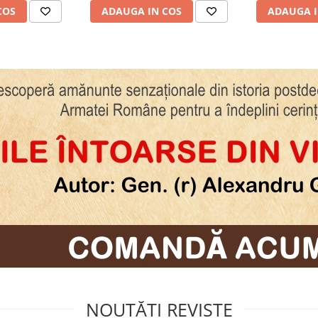
mambo, rag”... Ediție limitată
COS
ADAUGA IN COS
ADAUGA I
NOUTĂȚI REVISTE