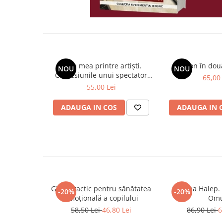
Viața mea printre artiști.
Spion în dou
NOU
NOU
Confesiunile unui spectator
65,00 
fidel
55,00 Lei
ADAUGA IN COS
ADAUGA IN 
Ghid practic pentru sănătatea
Simona Halep. 
-20%
-20%
emoțională a copilului
Omu
58,50 Lei
46,80 Lei
86,90 Lei
6