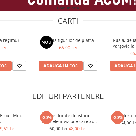
Comunicate
CARTI
ă regimuri
Galeria figurilor de piatră
Rusia, de l
NOU
Varșovia la
Lei
65,00 Lei
Cooperare de
65
BRI
COS
ADAUGA IN COS
ADAUGA I
EDITURI PARTENERE
Eroul. Mitul.
Femei furate de istorie.
Engleza p
-20%
-20%
l
Eroinele invizibile care au
54,90 L
schimbat lumea
9,52 Lei
60,00 Lei
48,00 Lei