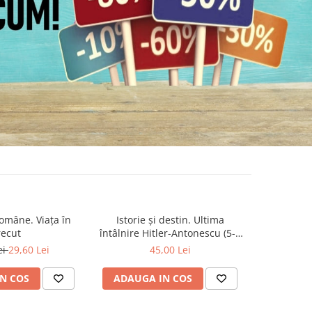
omâne. Viața în
Istorie și destin. Ultima
Jurnal
-20%
recut
întâlnire Hitler-Antonescu (5-6
Legiunea 
august 1944)
ei
29,60 Lei
45,00 Lei
68,8
N COS
ADAUGA IN COS
ADAUG