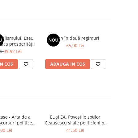
talismului. Eseu
Spion în două regimuri
Aur, filde
U
NOU
-20%
zica prosperității
"Marile I
65,00 Lei
ei
39,92 Lei
43,0
N COS
ADAUGA IN COS
ADAUG
ase - Arta de a
EL și EA. Poveștile soților
Ion Ilies
-20%
cursuri politice
Ceaușescu și ale politicienilor
Povestea
0-2013)
comuniști
,00 Lei
41,50 Lei
43,0