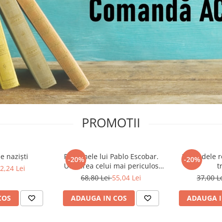
PROMOTII
e naziști
Pe urmele lui Pablo Escobar.
Legendele r
-20%
-20%
Uciderea celui mai periculos
t
2,24 Lei
baron al drogurilor
68,80 Lei
55,04 Lei
37,00 L
COS
ADAUGA IN COS
ADAUGA I