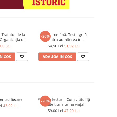
a Tratatul de la
Limba română. Teste-grilă
Întrebări ș
-20%
-20%
 Organizația de
pentru admiterea în
mopede - 
 la Shanghai și
învățământul superior
A2, 
,00 Lei
64,90 Lei
51,92 Lei
49,9
CS plus
N COS
ADAUGA IN COS
ADAUG
entru fiecare
Puterea lecturii. Cum cititul îți
Relația di
-20%
-20%
poate transforma viața!
Paralele
ei
43,92 Lei
structur
59,00 Lei
47,20 Lei
49,9