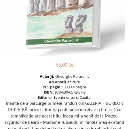
Istorie
Istorie/Critica
Jurnale/Memorii
Manuale scolare/Cursuri
Medicină
Poezie
Politică/Geopolitică
65,00 Lei
Proză
Gheorghe Paraschiv
Autor(i):
Psihologie
An apariție:
2026
Sociologie
Nr. pagini:
300 +4 pagini
ISBN:
978-630-6572-37-3
Spiritualitate/Ezoterism
Editura:
Evenimentul si Capital
Înainte de a parcurge primele rânduri din GALERIA FIGURILOR
Sport
DE PIATRĂ, orice cititor își poate pune întrebarea firească ce
Stiinte/Educatie
semnificație are acest titlu. Ideea mi-a venit de la Muzeul
Figurilor de Ceară - Madame Tussauds, în mintea mea existând