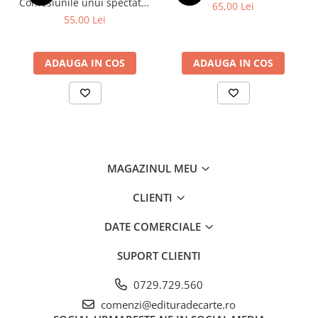
Confesiunile unui spectator
65,00 Lei
materializat prin alte metode și mijloace ce vor fi relevate
fidel
55,00 Lei
în cele ce urmează. (autorul)
ADAUGA IN COS
ADAUGA IN COS
MAGAZINUL MEU
CLIENTI
DATE COMERCIALE
SUPORT CLIENTI
0729.729.560
comenzi@edituradecarte.ro