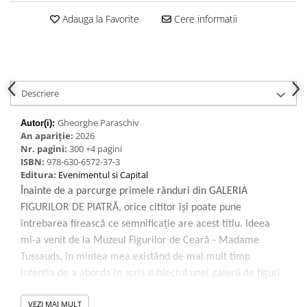
Adauga la Favorite
Cere informatii
Descriere
Gheorghe Paraschiv
Autor(i):
An apariție:
2026
Nr. pagini:
300 +4 pagini
ISBN:
978-630-6572-37-3
Editura:
Evenimentul si Capital
Înainte de a parcurge primele rânduri din GALERIA
FIGURILOR DE PIATRĂ, orice cititor își poate pune
întrebarea firească ce semnificație are acest titlu. Ideea
mi-a venit de la Muzeul Figurilor de Ceară - Madame
Tussauds, în mintea mea existând de mai mult timp
intenția de a aborda în scris subiectul unei galerii de figuri
ale unor oameni pe care i-am întâlnit în viață și, cu
VEZI MAI MULT
deosebire, în cariera mea de ofițer în Securitatea Statului.