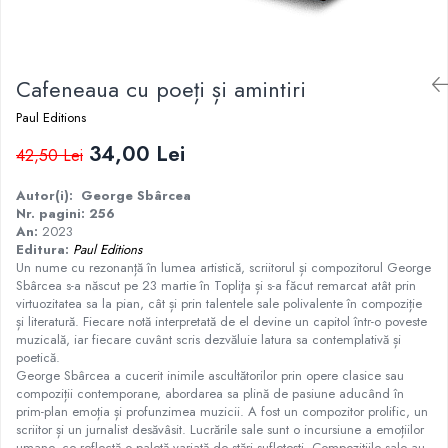
Istorie
Istorie/Critica
Cafeneaua cu poeți și amintiri
Jurnale/Memorii
Manuale scolare/Cursuri
Paul Editions
Medicină
34,00 Lei
42,50 Lei
Poezie
Autor(i):
George Sbârcea
Politică/Geopolitică
Nr. pagini: 256
An:
2023
Proză
Editura:
Paul Editions
Un nume cu rezonanță în lumea artistică, scriitorul și compozitorul George
Psihologie
Sbârcea s-a născut pe 23 martie în Topliţa și s-a făcut remarcat atât prin
Sociologie
virtuozitatea sa la pian, cât și prin talentele sale polivalente în compoziție
și literatură. Fiecare notă interpretată de el devine un capitol într-o poveste
Spiritualitate/Ezoterism
muzicală, iar fiecare cuvânt scris dezvăluie latura sa contemplativă și
poetică.
Sport
George Sbârcea a cucerit inimile ascultătorilor prin opere clasice sau
Stiinte/Educatie
compoziții contemporane, abordarea sa plină de pasiune aducând în
prim-plan emoția și profunzimea muzicii. A fost un compozitor prolific, un
scriitor și un jurnalist desăvâsit. Lucrările sale sunt o incursiune a emoțiilor
umane, ce reflectă o paletă variată de stări sufletești. Compozițiile sale au