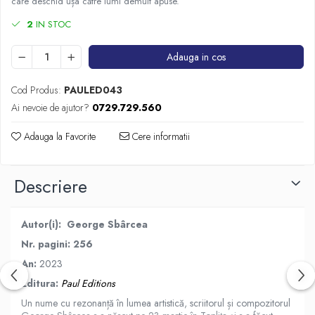
care deschid ușa către lumi demult apuse.
2
IN STOC
Adauga in cos
Cod Produs:
PAULED043
Ai nevoie de ajutor?
0729.729.560
Adauga la Favorite
Cere informatii
Descriere
Autor(i):
George Sbârcea
Nr. pagini: 256
An:
2023
Editura:
Paul Editions
Un nume cu rezonanță în lumea artistică, scriitorul și compozitorul