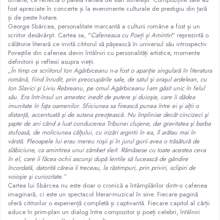
fost apreciate în concerte și la evenimente culturale de prestigiu din țară
și de peste hotare.
George Sbârcea, personalitate marcantă a culturii române a fost și un
scriitor desăvârșit. Cartea sa, "
Cafeneaua cu Poeți și Amintiri
" reprezintă o
călătorie literară ce invită cititorul să pășească în universul său introspectiv.
Poveștile din cafenea devin întâlniri cu personalități artistice, momente
definitorii și reflexii asupra vieții.
„
În timp ce scriitorul Ion Agârbiceanu n-a fost o apariţie singulară în literatura
română, fiind înrudit, prin preocupările sale, de satul şi oraşul ardelean, cu
Ion Slavici şi Liviu Rebreanu, pe omul Agârbiceanu l-am găsit unic în felul
său. Era într-însul un amestec inedit de putere şi duioşie, care îi dădea
imunitate în faţa oamenilor. Sfiiciunea sa firească punea între ei şi alţii o
distanţă, accentuată şi de sutana preoţească. Nu împlinise decât cincizeci şi
şapte de ani când a luat conducerea Tribunei clujene, dar gravitatea şi barba
stufoasă, de moliciunea câlţului, cu irizări argintii în ea, îl arătau mai în
vârstă. Pleoapele lui erau mereu roşii şi în jurul gurii avea o trăsătură de
slăbiciune, ca amintirea unui zâmbet sleit. Rămăsese cu toate acestea ceva
în el, care îi făcea ochii ascunşi după lentile să lucească de gândire
încordată, datorită căreia îi treceau, la răstimpuri, prin priviri, sclipiri de
voioşie şi curiozitate.”
Cartea lui Sbârcea nu este doar o cronică a întâmplărilor dintr-o cafenea
imaginară, ci este un spectacol literar-muzical în sine. Fiecare pagină
oferă cititorilor o experiență completă și captivantă. Fiecare capitol al cărții
aduce în prim-plan un dialog între compozitor și poeți celebri, întâlniri