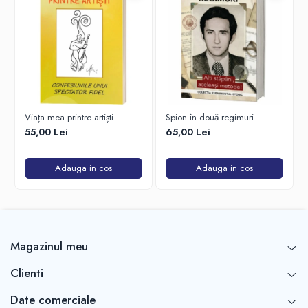
Viața mea printre artiști.
Spion în două regimuri
Confesiunile unui spectator
55,00 Lei
65,00 Lei
fidel
Adauga in cos
Adauga in cos
Magazinul meu
Clienti
Date comerciale