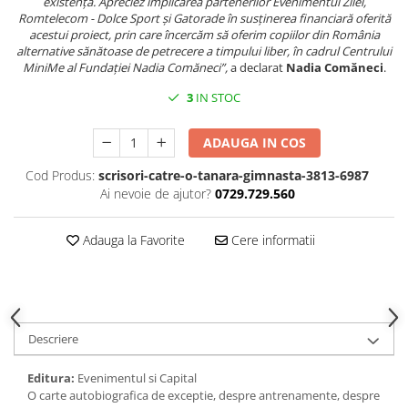
existența. Apreciez implicarea partenerilor Evenimentul Zilei,
Spiritualitate/Ezoterism
Romtelecom - Dolce Sport și Gatorade în susținerea financiară oferită
acestui proiect, prin care încercăm să oferim copiilor din România
Sport
alternative sănătoase de petrecere a timpului liber, în cadrul Centrului
Stiinte/Educatie
MiniMe al Fundației Nadia Comăneci”,
a declarat
Nadia Comăneci
.
Noutăți
3
IN STOC
Cărți
ADAUGA IN COS
Reviste
Reviste
Cod Produs:
scrisori-catre-o-tanara-gimnasta-3813-6987
Ai nevoie de ajutor?
0729.729.560
Capital
Evenimentul Istoric
Adauga la Favorite
Cere informatii
Evenimentul istoric - editii
electronice
Descriere
Editura:
Evenimentul si Capital
O carte autobiografica de exceptie, despre antrenamente, despre