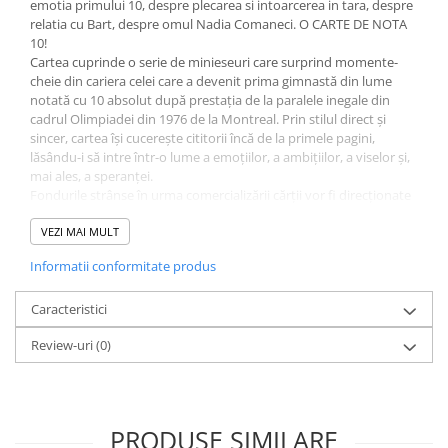
emotia primului 10, despre plecarea si intoarcerea in tara, despre
relatia cu Bart, despre omul Nadia Comaneci. O CARTE DE NOTA
10!
Cartea cuprinde o serie de minieseuri care surprind momente-
cheie din cariera celei care a devenit prima gimnastă din lume
notată cu 10 absolut după prestaţia de la paralele inegale din
cadrul Olimpiadei din 1976 de la Montreal. Prin stilul direct și
sincer, cartea își cucerește cititorii încă de la primele pagini,
lăsându-i să intre într-o lume a emoțiilor, a ambițiilor, a viselor și,
mai ales, a speranței.
Fondurile strânse în urma comercializării cărții vor fi direcționate
spre dezvoltarea activității Centrului MiniMe al Fundației Nadia
Comăneci, în cadrul căruia se desfășoară cursuri și ateliere de
VEZI MAI MULT
dezvoltare personală și sportivă pentru copii cu vârste cuprinse
Informatii conformitate produs
între 1-12 ani.
“Sper ca prin această carte
să ajung la inima românilor și a
viitoarelor gimnaste care visează să atingă performanța în acest
Caracteristici
domeniu. “Scrisori către o tânără gimnastă” este modul meu de a
Review-uri
(0)
împărtăși din experiența și farmecul unor ani care mi-au conturat
personalitatea și existența. Apreciez implicarea partenerilor
Evenimentul Zilei, Romtelecom - Dolce Sport și Gatorade în
susținerea financiară oferită acestui proiect, prin care încercăm să
oferim copiilor din România alternative sănătoase de petrecere a
PRODUSE SIMILARE
timpului liber, în cadrul Centrului MiniMe al Fundației Nadia