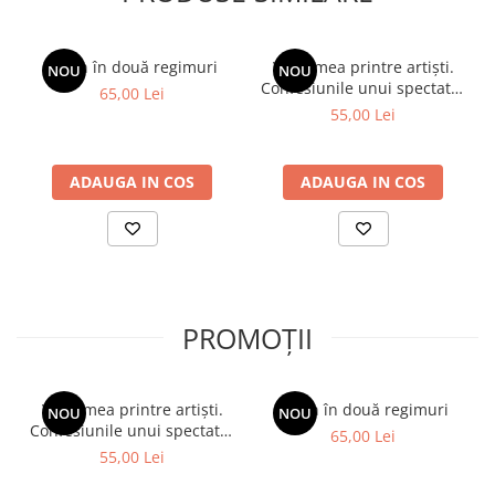
Comăneci”,
a declarat
Nadia Comăneci
.
Spion în două regimuri
Viața mea printre artiști.
NOU
NOU
Confesiunile unui spectator
65,00 Lei
fidel
55,00 Lei
ADAUGA IN COS
ADAUGA IN COS
PROMOȚII
Viața mea printre artiști.
Spion în două regimuri
NOU
NOU
Confesiunile unui spectator
65,00 Lei
fidel
55,00 Lei