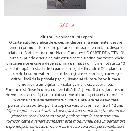
Eseistica
Filosofie
Gastronomie
16,00 Lei
Hobby
Editura:
Evenimentul si Capital
O carte autobiografica de exceptie, despre antrenamente, despre
Istorie
emotia primului 10, despre plecarea si intoarcerea in tara, despre
Istorie/Critica
relatia cu Bart, despre omul Nadia Comaneci. O CARTE DE NOTA 10!
Cartea cuprinde o serie de minieseuri care surprind momente-cheie
Jurnale/Memorii
din cariera celei care a devenit prima gimnastă din lume notată cu 10
absolut după prestaţia de la paralele inegale din cadrul Olimpiadei din
Manuale scolare/Cursuri
1976 de la Montreal. Prin stilul direct și sincer, cartea își cucerește
Medicină
cititorii încă de la primele pagini, lăsându-i să intre într-o lume a
emoțiilor, a ambițiilor, a viselor și, mai ales, a speranței.
Poezie
Fondurile strânse în urma comercializării cărții vor fi direcționate spre
dezvoltarea activității Centrului MiniMe al Fundației Nadia Comăneci,
Politică/Geopolitică
în cadrul căruia se desfășoară cursuri și ateliere de dezvoltare
personală și sportivă pentru copii cu vârste cuprinse între 1-12 ani.
Proză
“Sper ca prin această carte
să ajung la inima românilor și a viitoarelor
Psihologie
gimnaste care visează să atingă performanța în acest domeniu.
“Scrisori către o tânără gimnastă” este modul meu de a împărtăși din
Sociologie
experiența și farmecul unor ani care mi-au conturat personalitatea și