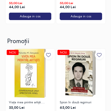
Călătoria mea înapoi spre casă
55,00 Lei
55,00 Lei
44,00 Lei
44,00 Lei
Adauga in cos
Adauga in cos
Promoții
NOU
NOU
Viața mea printre artiști.
Spion în două regimuri
Confesiunile unui spectator
55,00 Lei
65,00 Lei
fidel