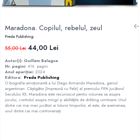
Istorie
Istorie/Critica
Maradona. Copilul, rebelul, zeul
Jurnale/Memorii
Manuale scolare/Cursuri
Preda Publishing
Medicină
44,00 Lei
55,00 Lei
Poezie
Autor(i):
Guillem Balague
Politică/Geopolitică
Nr. pagini:
416 pagini
Anul
apariției:
2024
Proză
Editura:
Preda Publishing
O biografie emoționantă a lui Diego Armando Maradona, geniul
Psihologie
argentinian. Câștigător (împreună cu Pelé) al premiului FIFA Jucătorul
Sociologie
Secolului XX, Maradona este recunoscut pentru viziunea sa asupra
jocului, controlul asupra mingii și abilitățile de dribling uimitoare. Unul
Spiritualitate/Ezoterism
dintre cei mai mari jucători ai tuturor timpurilor, el este, de asemenea,
unul dintre cei mai controversați.
Sport
Stiinte/Educatie