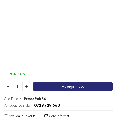
2
IN STOC
Adauga in cos
Cod Produs:
PredaPub34
Ai nevoie de ajutor?
0729.729.560
Adauga la Favorite
Cere informatii