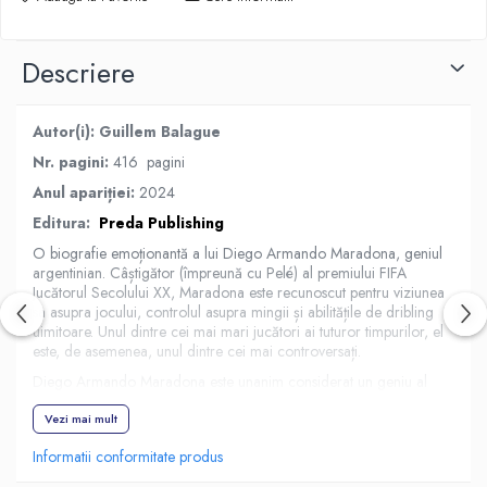
Descriere
Autor(i):
Guillem Balague
Nr. pagini:
416 pagini
Anul
apariției:
2024
Editura:
Preda Publishing
O biografie emoționantă a lui Diego Armando Maradona, geniul
argentinian. Câștigător (împreună cu Pelé) al premiului FIFA
Jucătorul Secolului XX, Maradona este recunoscut pentru viziunea
sa asupra jocului, controlul asupra mingii și abilitățile de dribling
uimitoare. Unul dintre cei mai mari jucători ai tuturor timpurilor, el
este, de asemenea, unul dintre cei mai controversați.
Diego Armando Maradona este unanim considerat un geniu al
fotbalului. Câștigător (împreună cu Pelé) al premiului FIFA Jucătorul
Secolului XX, Maradona este recunoscut pentru viziunea sa asupra
Vezi mai mult
jocului, controlul asupra mingii și abilitățile de dribling uimitoare.
Informatii conformitate produs
Unul dintre cei mai mari jucători ai tuturor timpurilor, el este, de
asemenea, unul dintre cei mai controversați. Poreclit El Pibe de