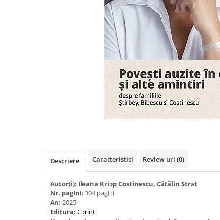
Eseistica
Filosofie
Gastronomie
Hobby
Istorie
Istorie/Critica
Jurnale/Memorii
Manuale scolare/Cursuri
Medicină
Poezie
Caracteristici
Review-uri
(0)
Descriere
Politică/Geopolitică
Proză
Autor(i): Ileana Kripp Costinescu, Cătălin Strat
Psihologie
Nr. pagini:
304 pagini
An:
2025
Sociologie
Editura:
Corint