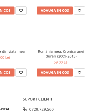
lamentului
N COS
ADAUGA IN COS
ADAUG
se din viața mea
România mea. Cronica unei
Zăpada îns
-20%
dureri (2009-2013)
unui so
,00 Lei
Fr
59,00 Lei
63,5
N COS
ADAUGA IN COS
ADAUG
SUPORT CLIENTI
APITAL
0729.729.560