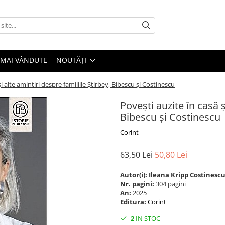
 MAI VÂNDUTE
NOUTĂȚI
i alte amintiri despre familiile Știrbey, Bibescu și Costinescu
Povești auzite în casă ș
Bibescu și Costinescu
Corint
63,50 Lei
50,80 Lei
Autor(i): Ileana Kripp Costinescu
Nr. pagini:
304 pagini
An:
2025
Editura:
Corint
2
IN STOC