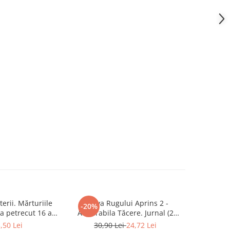
erii. Mărturiile
Arhiva Rugului Aprins 2 -
Cezar Mit
-20%
-20%
a petrecut 16 ani
Admirabila Tăcere. Jurnal (2
trăi
latului Victoria și
Iulie1967 - 29 Septembrie 1968)
,50 Lei
30,90 Lei
24,72 Lei
37,0