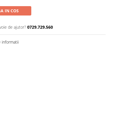
A IN COS
voie de ajutor?
0729.729.560
informatii