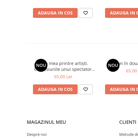
ADAUGA IN COS
ADAUGA IN 
Viața mea printre artiști.
Spion în dou
NOU
NOU
Confesiunile unui spectator
65,00 
fidel
55,00 Lei
ADAUGA IN COS
ADAUGA IN 
MAGAZINUL MEU
CLIENTI
Despre noi
Metode de