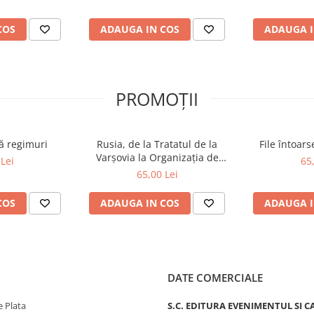
ale Par
COS
ADAUGA IN COS
ADAUGA I
PROMOȚII
ă regimuri
Rusia, de la Tratatul de la
File întoar
Varșovia la Organizația de
Lei
65
Cooperare de la Shanghai și
65,00 Lei
BRICS plus
COS
ADAUGA IN COS
ADAUGA I
DATE COMERCIALE
 Plata
S.C. EDITURA EVENIMENTUL SI C