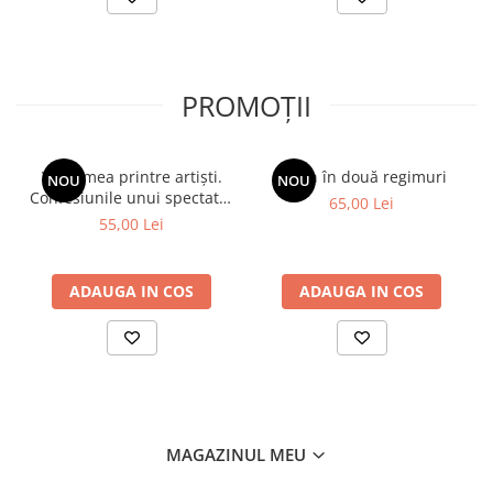
PROMOȚII
Viața mea printre artiști.
Spion în două regimuri
NOU
NOU
Confesiunile unui spectator
65,00 Lei
fidel
55,00 Lei
ADAUGA IN COS
ADAUGA IN COS
MAGAZINUL MEU