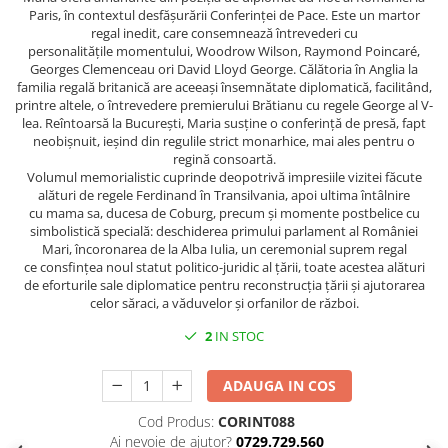
Spiritualitate/Ezoterism
Paris, în contextul desfășurării Conferinței de Pace. Este un martor
regal inedit, care consemnează întrevederi cu
Sport
personalitățile momentului, Woodrow Wilson, Raymond Poincaré,
Stiinte/Educatie
Georges Clemenceau ori David Lloyd George. Călătoria în Anglia la
familia regală britanică are aceeași însemnătate diplomatică, facilitând,
Noutăți
printre altele, o întrevedere premierului Brătianu cu regele George al V-
lea. Reîntoarsă la București, Maria susține o conferință de presă, fapt
Cărți
neobișnuit, ieșind din regulile strict monarhice, mai ales pentru o
Reviste
regină consoartă.
Volumul memorialistic cuprinde deopotrivă impresiile vizitei făcute
Reviste
alături de regele Ferdinand în Transilvania, apoi ultima întâlnire
cu mama sa, ducesa de Coburg, precum și momente postbelice cu
Capital
simbolistică specială: deschiderea primului parlament al României
Evenimentul Istoric
Mari, încoronarea de la Alba Iulia, un ceremonial suprem regal
ce consfințea noul statut politico-juridic al țării, toate acestea alături
Evenimentul istoric - editii
de eforturile sale diplomatice pentru reconstrucția țării și ajutorarea
electronice
celor săraci, a văduvelor și orfanilor de război.
2
IN STOC
ADAUGA IN COS
Cod Produs:
CORINT088
Ai nevoie de ajutor?
0729.729.560