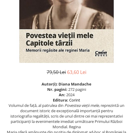
Eseistica
Filosofie
Gastronomie
Hobby
Istorie
Istorie/Critica
Jurnale/Memorii
Manuale scolare/Cursuri
79,50 Lei
63,60 Lei
Medicină
Autor(i): Diana Mandache
Poezie
Nr. pagini:
272 pagini
An:
2024
Politică/Geopolitică
Editura:
Corint
Volumul de față, al patrulea din
Povestea vieții
mele
, reprezintă un
Proză
document istoric de excepțională importanță pentru
istoriografia regalității, scris de unul dintre cei mai reprezentativi
Psihologie
participanți la evenimentele imediat următoare Primului Război
Sociologie
Mondial. Regina
Maria oferă amănunte din poziția de diplomat ad-hoc al României la