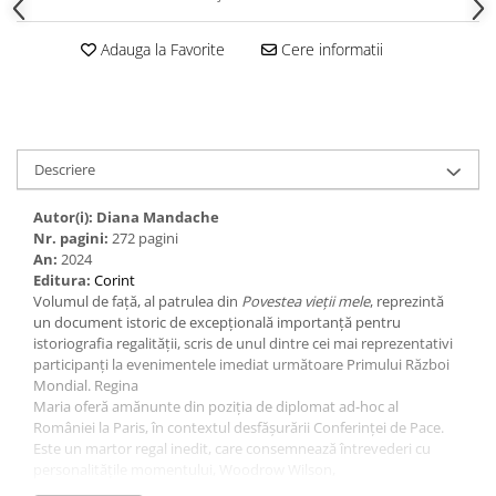
Adauga la Favorite
Cere informatii
Descriere
Autor(i): Diana Mandache
Nr. pagini:
272 pagini
An:
2024
Editura:
Corint
Volumul de față, al patrulea din
Povestea vieții
mele
, reprezintă
un document istoric de excepțională importanță pentru
istoriografia regalității, scris de unul dintre cei mai reprezentativi
participanți la evenimentele imediat următoare Primului Război
Mondial. Regina
Maria oferă amănunte din poziția de diplomat ad-hoc al
României la Paris, în contextul desfășurării Conferinței de Pace.
Este un martor regal inedit, care consemnează întrevederi cu
personalitățile momentului, Woodrow Wilson,
Raymond Poincaré, Georges Clemenceau ori David Lloyd George.