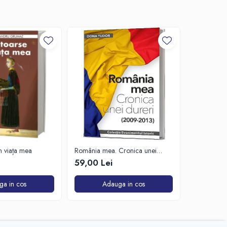
-20%
in viața mea
România mea. Cronica unei
Zăpada îns
dureri (2009-2013)
unui soldat
59,00 Lei
63,50 Lei
de Est
ga in cos
Adauga in cos
A