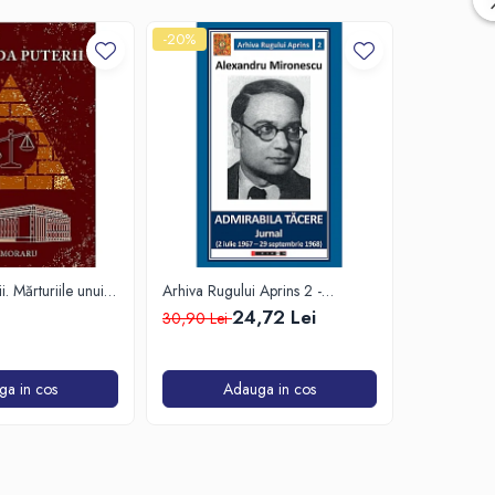
-20%
-20%
i. Mărturiile unui
Arhiva Rugului Aprins 2 -
Cezar Mitit
ecut 16 ani în
Admirabila Tăcere. Jurnal (2
în socialism
24,72 Lei
30,90 Lei
37,00 Lei
ui Victoria și ale
Iulie1967 - 29 Septembrie 1968)
ga in cos
Adauga in cos
A