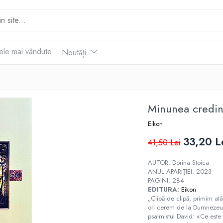
ele mai vândute
Noutăți
Minunea credin
Eikon
33,20 L
41,50 Lei
AUTOR: Dorina Stoica
ANUL APARIȚIEI: 2023
PAGINI: 284
EDITURA:
Eikon
„Clipă de clipă, primim at
ori cerem de la Dumnezeu, 
psalmistul David: «Ce este 