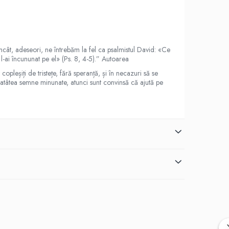
cât, adeseori, ne întrebăm la fel ca psalmistul David: «Ce
 l-ai încununat pe el» (Ps. 8, 4-5).” Autoarea
pleșiți de tristețe, fără speranță, și în necazuri să se
tâtea semne minunate, atunci sunt convinsă că ajută pe