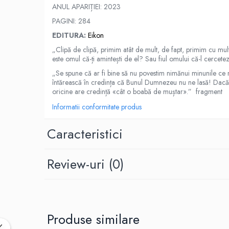
Spiritualitate/Ezoterism
ANUL APARIȚIEI: 2023
Sport
PAGINI: 284
EDITURA:
Eikon
Stiinte/Educatie
„Clipă de clipă, primim atât de mult, de fapt, primim cu mu
Noutăți
este omul că-ți amintești de el? Sau fiul omului că-l cercetez
Cărți
„Se spune că ar fi bine să nu povestim nimănui minunile ce ni 
Reviste
întărească în credința că Bunul Dumnezeu nu ne lasă! Dacă 
oricine are credință «cât o boabă de muștar».” fragment
Reviste
Informatii conformitate produs
Capital
Evenimentul Istoric
Caracteristici
Evenimentul istoric - editii
electronice
Review-uri
(0)
Produse similare