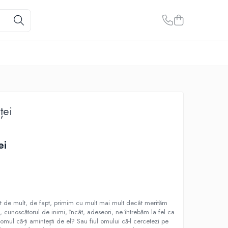
ței
ei
ât de mult, de fapt, primim cu mult mai mult decât merităm
cunoscătorul de inimi, încât, adeseori, ne întrebăm la fel ca
omul că-ți amintești de el? Sau fiul omului că-l cercetezi pe