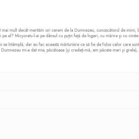
lt mai mult decât merităm ori cerem de la Dumnezeu, cunoscătorul de inimi, în
i pe el? Micșoratu-l-ai pe dânsul cu puțin față de îngeri, cu mărire și cu cinste
se întâmplă, dar eu fac această mărturisire ca să fie de folos celor care sunt co
Dumnezeu mi-a dat mie, păcătoasa (și credeți-mă, am păcate mari și grele), a