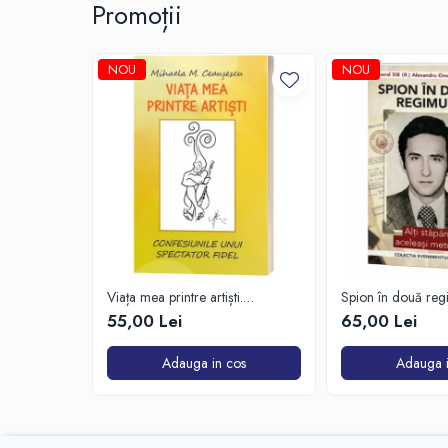
Promoții
NOU
NOU
Viața mea printre artiști.
Spion în două reg
Confesiunile unui spectator fidel
55,00 Lei
65,00 Lei
Adauga in cos
Adauga i