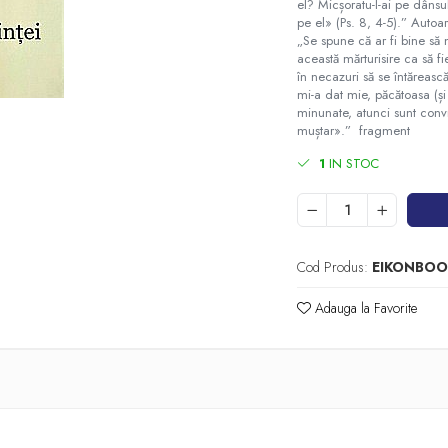
el? Micșoratu-l-ai pe dânsul
pe el» (Ps. 8, 4-5).” Autoa
„Se spune că ar fi bine să
această mărturisire ca să fie
în necazuri să se întărea
mi-a dat mie, păcătoasa (ș
minunate, atunci sunt conv
muștar».” fragment
1
IN STOC
Cod Produs:
EIKONBO
Adauga la Favorite