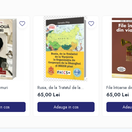
imuri
Rusia, de la Tratatul de la
File întoarse d
Varșovia la Organizația de
65,00 Lei
65,00 Lei
Cooperare de la Shanghai și
BRICS plus
n cos
Adauga in cos
Adau