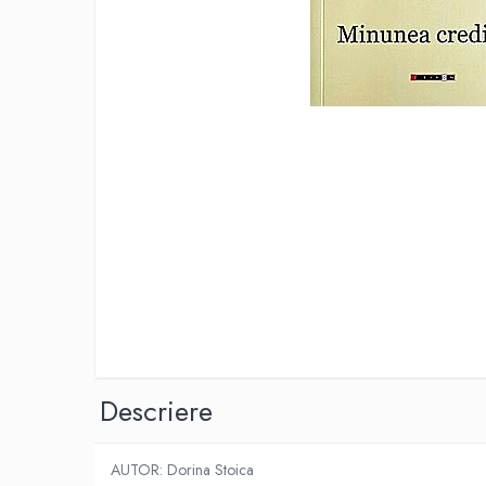
Eseistica
Filosofie
Gastronomie
Hobby
Istorie
Istorie/Critica
Jurnale/Memorii
Manuale scolare/Cursuri
Medicină
Poezie
Politică/Geopolitică
Proză
Descriere
Psihologie
Sociologie
AUTOR: Dorina Stoica