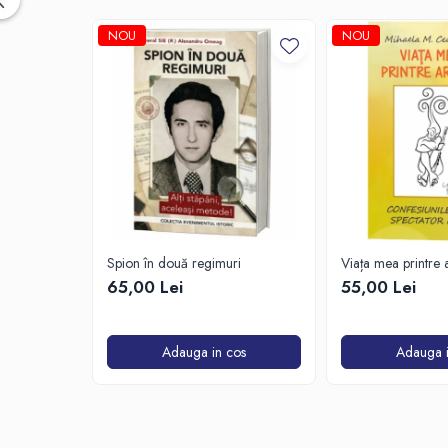
NOU
NOU
Spion în două regimuri
Viața mea printre ar
Confesiunile unui s
65,00 Lei
55,00 Lei
Adauga in cos
Adauga i