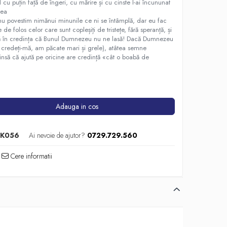
 cu puțin față de îngeri, cu mărire și cu cinste l-ai încununat
rea
 nu povestim nimănui minunile ce ni se întâmplă, dar eu fac
 de folos celor care sunt copleșiți de tristețe, fără speranță, și
scă în credința că Bunul Dumnezeu nu ne lasă! Dacă Dumnezeu
i credeți-mă, am păcate mari și grele), atâtea semne
insă că ajută pe oricine are credință «cât o boabă de
Adauga in cos
OK056
Ai nevoie de ajutor?
0729.729.560
Cere informatii