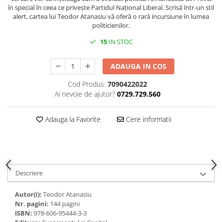
în special în ceea ce privește Partidul Național Liberal. Scrisă într-un stil
alert, cartea lui Teodor Atanasiu vă oferă o rară incursiune în lumea
politicienilor.
15
IN STOC
ADAUGA IN COS
Cod Produs:
7090422022
Ai nevoie de ajutor?
0729.729.560
Adauga la Favorite
Cere informatii
Descriere
Autor(i):
Teodor Atanasiu
Nr. pagini:
144 pagini
ISBN:
978-606-95444-3-3