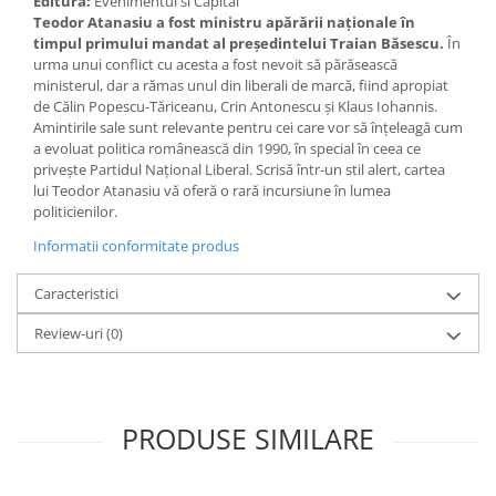
Editura:
Evenimentul si Capital
Teodor Atanasiu a fost ministru apărării naționale în
timpul primului mandat al președintelui Traian Băsescu.
În
urma unui conflict cu acesta a fost nevoit să părăsească
ministerul, dar a rămas unul din liberali de marcă, fiind apropiat
de Călin Popescu-Tăriceanu, Crin Antonescu și Klaus Iohannis.
Amintirile sale sunt relevante pentru cei care vor să înțeleagă cum
a evoluat politica românească din 1990, în special în ceea ce
privește Partidul Național Liberal. Scrisă într-un stil alert, cartea
lui Teodor Atanasiu vă oferă o rară incursiune în lumea
politicienilor.
Informatii conformitate produs
Caracteristici
Review-uri
(0)
PRODUSE SIMILARE