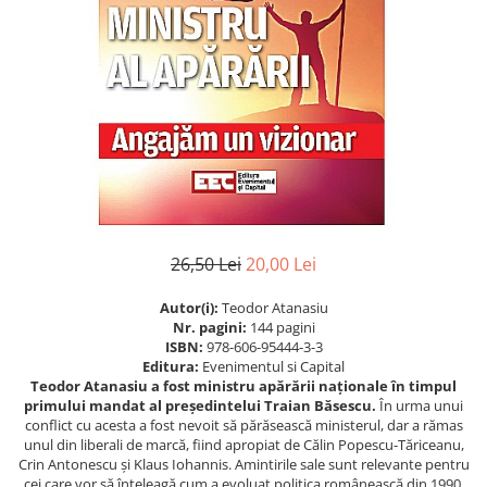
Istorie
Istorie/Critica
Jurnale/Memorii
Manuale scolare/Cursuri
Medicină
Poezie
Politică/Geopolitică
Proză
26,50 Lei
20,00 Lei
Psihologie
Autor(i):
Teodor Atanasiu
Sociologie
Nr. pagini:
144 pagini
ISBN:
978-606-95444-3-3
Spiritualitate/Ezoterism
Editura:
Evenimentul si Capital
Teodor Atanasiu a fost ministru apărării naționale în timpul
Sport
primului mandat al președintelui Traian Băsescu.
În urma unui
conflict cu acesta a fost nevoit să părăsească ministerul, dar a rămas
Stiinte/Educatie
unul din liberali de marcă, fiind apropiat de Călin Popescu-Tăriceanu,
Crin Antonescu și Klaus Iohannis. Amintirile sale sunt relevante pentru
cei care vor să înțeleagă cum a evoluat politica românească din 1990,