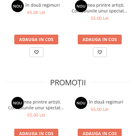
Spion în două regimuri
Viața mea printre artiști.
NOU
NOU
Confesiunile unui spectator
65,00 Lei
fidel
55,00 Lei
ADAUGA IN COS
ADAUGA IN COS
PROMOȚII
Viața mea printre artiști.
Spion în două regimuri
NOU
NOU
Confesiunile unui spectator
65,00 Lei
fidel
55,00 Lei
ADAUGA IN COS
ADAUGA IN COS