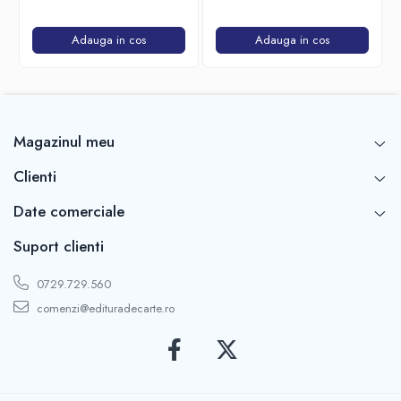
fidel
Adauga in cos
Adauga in cos
Magazinul meu
Clienti
Date comerciale
Suport clienti
0729.729.560
comenzi@edituradecarte.ro