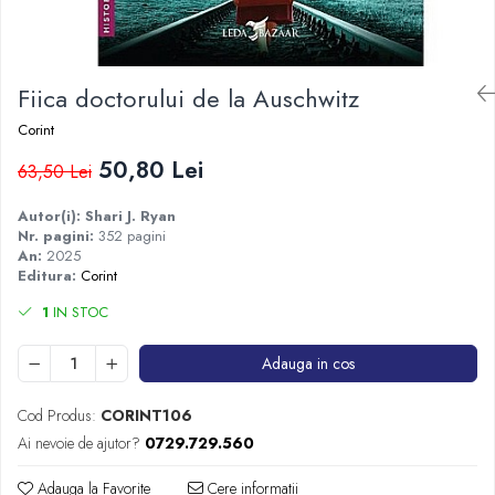
Istorie
Istorie/Critica
Fiica doctorului de la Auschwitz
Jurnale/Memorii
Manuale scolare/Cursuri
Corint
Medicină
50,80 Lei
63,50 Lei
Poezie
Autor(i): Shari J. Ryan
Politică/Geopolitică
Nr. pagini:
352 pagini
An:
2025
Proză
Editura:
Corint
Psihologie
1
IN STOC
Sociologie
Adauga in cos
Spiritualitate/Ezoterism
Sport
Cod Produs:
CORINT106
Stiinte/Educatie
Ai nevoie de ajutor?
0729.729.560
Adauga la Favorite
Cere informatii