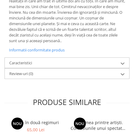
realității în care am trăit în ultimii doi ani cu toții. În care am murit,
mai bine zis. Unii chiar de tot. Cimitirul nevaccinaţilor e despre
înviere. Nu cea din moarte. Învierea din ignoranță și minciună. O
minciună de dimensiunile unui coșmar. Un coșmar de
dimensiunile unei planete. Și mai e ceva cu această carte. Ne
dezvăluie faptul că e scrisă de un foarte talentat scriitor, altul
decât ziaristul cu același nume, deși în viață cea de toate zilele
sunt una și aceeași persoană..
Informatii conformitate produs
Caracteristici
Review-uri
(0)
PRODUSE SIMILARE
Spion în două regimuri
Viața mea printre artiști.
NOU
NOU
Confesiunile unui spectator
65,00 Lei
fidel