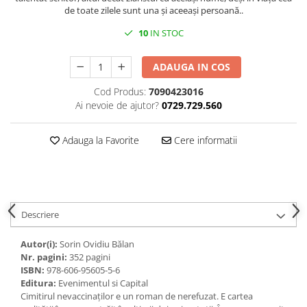
de toate zilele sunt una și aceeași persoană..
10
IN STOC
ADAUGA IN COS
Cod Produs:
7090423016
Ai nevoie de ajutor?
0729.729.560
Adauga la Favorite
Cere informatii
Descriere
Autor(i):
Sorin Ovidiu Bălan
Nr. pagini:
352 pagini
ISBN:
978-606-95605-5-6
Editura:
Evenimentul si Capital
Cimitirul nevaccinaţilor e un roman de nerefuzat. E cartea