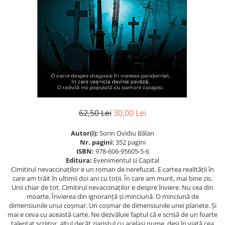
Istorie
Istorie/Critica
Jurnale/Memorii
Manuale scolare/Cursuri
Medicină
Poezie
Politică/Geopolitică
62,50 Lei
30,00 Lei
Proză
Autor(i):
Sorin Ovidiu Bălan
Psihologie
Nr. pagini:
352 pagini
Sociologie
ISBN:
978-606-95605-5-6
Editura:
Evenimentul si Capital
Spiritualitate/Ezoterism
Cimitirul nevaccinaţilor e un roman de nerefuzat. E cartea realității în
care am trăit în ultimii doi ani cu toții. În care am murit, mai bine zis.
Sport
Unii chiar de tot. Cimitirul nevaccinaţilor e despre înviere. Nu cea din
moarte. Învierea din ignoranță și minciună. O minciună de
Stiinte/Educatie
dimensiunile unui coșmar. Un coșmar de dimensiunile unei planete. Și
mai e ceva cu această carte. Ne dezvăluie faptul că e scrisă de un foarte
talentat scriitor, altul decât ziaristul cu același nume, deși în viață cea