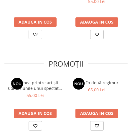
55,00 Lei
ADAUGA IN COS
ADAUGA IN COS
PROMOȚII
Viața mea printre artiști.
Spion în două regimuri
NOU
NOU
Confesiunile unui spectator
65,00 Lei
fidel
55,00 Lei
ADAUGA IN COS
ADAUGA IN COS