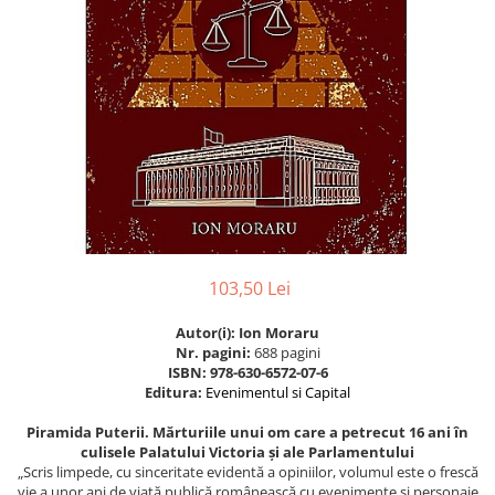
Eseistica
Filosofie
Gastronomie
Hobby
Istorie
Istorie/Critica
Jurnale/Memorii
Manuale scolare/Cursuri
103,50 Lei
Medicină
Poezie
Autor(i): Ion Moraru
Nr. pagini:
688 pagini
Politică/Geopolitică
ISBN: 978-630-6572-07-6
Editura:
Evenimentul si Capital
Proză
Piramida Puterii. Mărturiile unui om care a petrecut 16 ani în
Psihologie
culisele Palatului Victoria și ale Parlamentului
Sociologie
„Scris limpede, cu sinceritate evidentă a opiniilor, volumul este o frescă
vie a unor ani de viaţă publică românească cu evenimente şi personaje