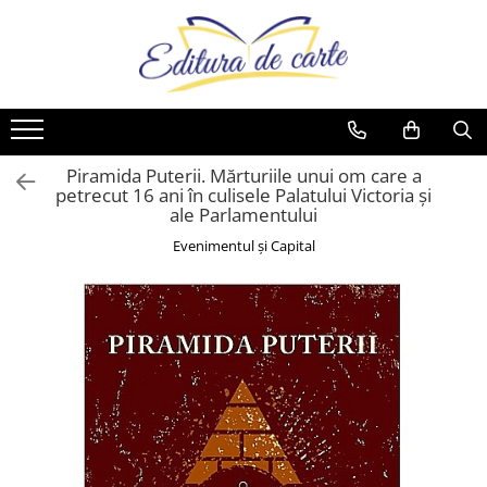
Toate Produsele
Produse
Noutăți
Comunicate
Reviste
Cărți
Capital
Comunicate
Reviste
Cărți
Piramida Puterii. Mărturiile unui om care a
Evenimentul Zilei
petrecut 16 ani în culisele Palatului Victoria și
Cărți
ale Parlamentului
Artă
Evenimentul și Capital
Beletristică
Business și Economie
Cele mai vândute
Cultură generală
Cărți pentru copii
Dezvoltare personală
Drept/Legislație