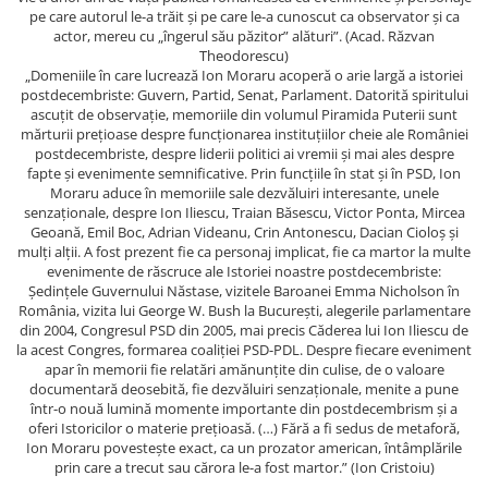
Spiritualitate/Ezoterism
pe care autorul le-a trăit şi pe care le-a cunoscut ca observator şi ca
actor, mereu cu „îngerul său păzitor” alături”. (Acad. Răzvan
Sport
Theodorescu)
Stiinte/Educatie
„Domeniile în care lucrează Ion Moraru acoperă o arie largă a istoriei
postdecembriste: Guvern, Partid, Senat, Parlament. Datorită spiritului
Noutăți
ascuțit de observație, memoriile din volumul Piramida Puterii sunt
mărturii prețioase despre funcționarea instituțiilor cheie ale României
Cărți
postdecembriste, despre liderii politici ai vremii și mai ales despre
Reviste
fapte și evenimente semnificative. Prin funcțiile în stat și în PSD, Ion
Moraru aduce în memoriile sale dezvăluiri interesante, unele
Reviste
senzaționale, despre Ion Iliescu, Traian Băsescu, Victor Ponta, Mircea
Geoană, Emil Boc, Adrian Videanu, Crin Antonescu, Dacian Cioloș și
Capital
mulți alții. A fost prezent fie ca personaj implicat, fie ca martor la multe
Evenimentul Istoric
evenimente de răscruce ale Istoriei noastre postdecembriste:
Ședințele Guvernului Năstase, vizitele Baroanei Emma Nicholson în
Evenimentul istoric - editii
România, vizita lui George W. Bush la București, alegerile parlamentare
electronice
din 2004, Congresul PSD din 2005, mai precis Căderea lui Ion Iliescu de
la acest Congres, formarea coaliției PSD-PDL. Despre fiecare eveniment
apar în memorii fie relatări amănunțite din culise, de o valoare
documentară deosebită, fie dezvăluiri senzaționale, menite a pune
într-o nouă lumină momente importante din postdecembrism și a
oferi Istoricilor o materie prețioasă. (…) Fără a fi sedus de metaforă,
Ion Moraru povestește exact, ca un prozator american, întâmplările
prin care a trecut sau cărora le-a fost martor.” (Ion Cristoiu)