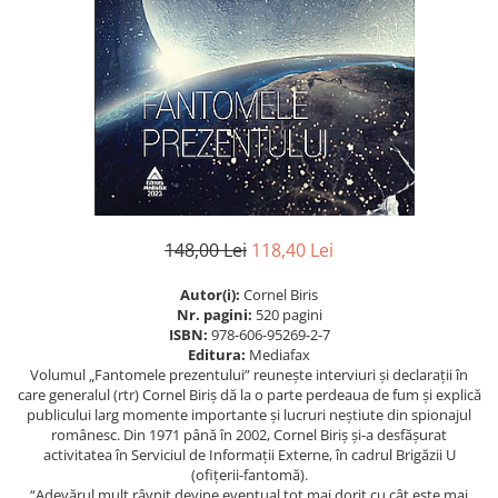
Istorie
Istorie/Critica
Jurnale/Memorii
Manuale scolare/Cursuri
Medicină
Poezie
Politică/Geopolitică
148,00 Lei
118,40 Lei
Proză
Autor(i):
Cornel Biris
Psihologie
Nr. pagini:
520 pagini
Sociologie
ISBN:
978-606-95269-2-7
Editura:
Mediafax
Spiritualitate/Ezoterism
Volumul „Fantomele prezentului” reunește interviuri și declarații în
care generalul (rtr) Cornel Biriș dă la o parte perdeaua de fum și explică
Sport
publicului larg momente importante și lucruri neștiute din spionajul
românesc. Din 1971 până în 2002, Cornel Biriș și-a desfășurat
Stiinte/Educatie
activitatea în Serviciul de Informații Externe, în cadrul Brigăzii U
(ofițerii-fantomă).
“Adevărul mult râvnit devine eventual tot mai dorit cu cât este mai