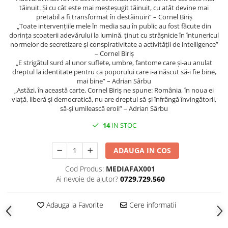
tăinuit. Și cu cât este mai meșteșugit tăinuit, cu atât devine mai
pretabil a fi transformat în destăinuiri” – Cornel Biriș
„Toate intervențiile mele în media sau în public au fost făcute din
dorința scoaterii adevărului la lumină, ținut cu strășnicie în întunericul
normelor de secretizare și conspirativitate a activității de intelligence”
– Cornel Biriș
„E strigătul surd al unor suflete, umbre, fantome care și-au anulat
dreptul la identitate pentru ca poporului care i-a născut să-i fie bine,
mai bine” – Adrian Sârbu
„Astăzi, în această carte, Cornel Biriș ne spune: România, în noua ei
viață, liberă și democratică, nu are dreptul să-și înfrângă învingătorii,
să-și umilească eroii” – Adrian Sârbu
14
IN STOC
ADAUGA IN COS
Cod Produs:
MEDIAFAX001
Ai nevoie de ajutor?
0729.729.560
Adauga la Favorite
Cere informatii