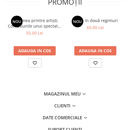
PROMOȚII
Viața mea printre artiști.
Spion în două regimuri
NOU
NOU
Confesiunile unui spectator
65,00 Lei
fidel
55,00 Lei
ADAUGA IN COS
ADAUGA IN COS
MAGAZINUL MEU
CLIENTI
DATE COMERCIALE
SUPORT CLIENTI