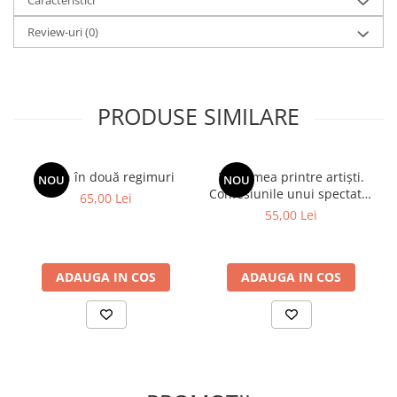
dreptul la identitate pentru ca poporului care i-a născut să-i fie
Caracteristici
bine, mai bine” – Adrian Sârbu
Review-uri
(0)
„Astăzi, în această carte, Cornel Biriș ne spune: România, în noua
ei viață, liberă și democratică, nu are dreptul să-și înfrângă
învingătorii, să-și umilească eroii” – Adrian Sârbu
PRODUSE SIMILARE
Spion în două regimuri
Viața mea printre artiști.
NOU
NOU
Confesiunile unui spectator
65,00 Lei
fidel
55,00 Lei
ADAUGA IN COS
ADAUGA IN COS