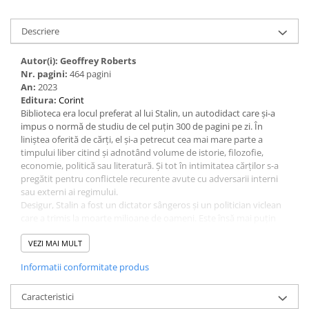
Descriere
Autor(i): Geoffrey Roberts
Nr. pagini:
464 pagini
An:
2023
Editura:
Corint
Biblioteca era locul preferat al lui Stalin, un autodidact care și-a
impus o normă de studiu de cel puțin 300 de pagini pe zi. În
liniștea oferită de cărți, el și-a petrecut cea mai mare parte a
timpului liber citind și adnotând volume de istorie, filozofie,
economie, politică sau literatură. Și tot în intimitatea cărților s-a
pregătit pentru conflictele recurente avute cu adversarii interni
sau externi ai regimului.
Desigur, Stalin a fost un dictator sângeros și un politician viclean
care a trimis la moarte milioane de oameni. Este însă mai puțin
cunoscută latura sa intelectuală. Așa cum demonstrează autorul
acestei cărți, liderul sovietic nu a fost un ignorant care s-a limitat
VEZI MAI MULT
la exercitarea brută a controlului politic, ci a manifestat un interes
Informatii conformitate produs
autentic pentru cuvântul scris și pentru transformarea acestuia
într-o armă subtilă. Citea cu aviditate ziare, reviste și cărți și îi
plăcea să noteze pe marginea textelor impresiile sale. Exact
Caracteristici