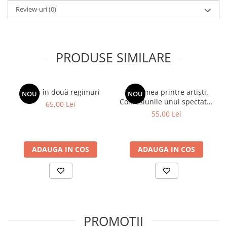
aceste adnotări – care nu erau destinate difuzării – constituiau
Review-uri
(0)
gândurile sale cele mai intime.
Geoffrey Roberts, autorul volumului de față, i-a analizat
însemnările și a creat un portret surprinzător. Vom cunoaște un
om pe cât de crud, pe atât de bine ancorat în realitățile culturale
și ideologice.
PRODUSE SIMILARE
Spion în două regimuri
Viața mea printre artiști.
NOU
NOU
Confesiunile unui spectator
65,00 Lei
fidel
55,00 Lei
ADAUGA IN COS
ADAUGA IN COS
PROMOȚII