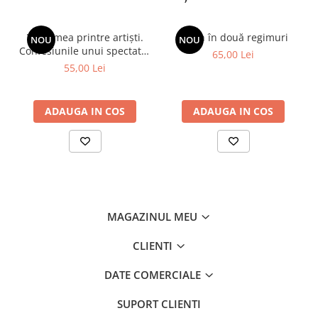
Viața mea printre artiști.
Spion în două regimuri
NOU
NOU
Confesiunile unui spectator
65,00 Lei
fidel
55,00 Lei
ADAUGA IN COS
ADAUGA IN COS
MAGAZINUL MEU
CLIENTI
DATE COMERCIALE
SUPORT CLIENTI