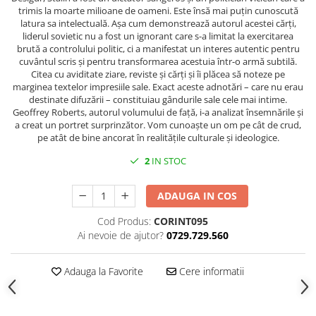
Spiritualitate/Ezoterism
trimis la moarte milioane de oameni. Este însă mai puțin cunoscută
latura sa intelectuală. Așa cum demonstrează autorul acestei cărți,
Sport
liderul sovietic nu a fost un ignorant care s-a limitat la exercitarea
Stiinte/Educatie
brută a controlului politic, ci a manifestat un interes autentic pentru
cuvântul scris și pentru transformarea acestuia într-o armă subtilă.
Noutăți
Citea cu aviditate ziare, reviste și cărți și îi plăcea să noteze pe
marginea textelor impresiile sale. Exact aceste adnotări – care nu erau
Cărți
destinate difuzării – constituiau gândurile sale cele mai intime.
Reviste
Geoffrey Roberts, autorul volumului de față, i-a analizat însemnările și
a creat un portret surprinzător. Vom cunoaște un om pe cât de crud,
Reviste
pe atât de bine ancorat în realitățile culturale și ideologice.
Capital
2
IN STOC
Evenimentul Istoric
Evenimentul istoric - editii
ADAUGA IN COS
electronice
Cod Produs:
CORINT095
Ai nevoie de ajutor?
0729.729.560
Adauga la Favorite
Cere informatii