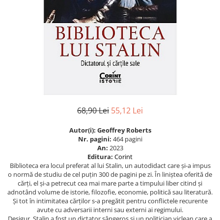
Eseistica
Filosofie
Gastronomie
Hobby
Istorie
Istorie/Critica
Jurnale/Memorii
68,90 Lei
55,12 Lei
Manuale scolare/Cursuri
Autor(i): Geoffrey Roberts
Medicină
Nr. pagini:
464 pagini
Poezie
An:
2023
Editura:
Corint
Politică/Geopolitică
Biblioteca era locul preferat al lui Stalin, un autodidact care și-a impus
o normă de studiu de cel puțin 300 de pagini pe zi. În liniștea oferită de
Proză
cărți, el și-a petrecut cea mai mare parte a timpului liber citind și
adnotând volume de istorie, filozofie, economie, politică sau literatură.
Psihologie
Și tot în intimitatea cărților s-a pregătit pentru conflictele recurente
Sociologie
avute cu adversarii interni sau externi ai regimului.
Desigur, Stalin a fost un dictator sângeros și un politician viclean care a