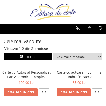
Comunicate
Cărți
Noutăți
Reviste
Produse
Noutăți
Capital
Artă
Cărți
Capital
Reviste
Cărți
Evenimentul Zilei
Beletristică
Reviste
Evenimentul Istoric
Comunicate
Reviste
Business și Economie
Evenimentul istoric - editii
Cărți
Cele mai vândute
electronice
Cele mai vândute
Afiseaza:
1-
2
din
2
produse
Cultură generală
FILTRE
Cărți pentru copii
Dezvoltare personală
Carte cu Autograf Personalizat
Carte cu autograf - Lumini și
Drept/Legislație
- Dan Andronic - Complexul
umbre în istoria
Înaltei Porți - Ediție limitată
„comunismului” românesc
Eseistica
120,00 Lei
85,00 Lei
(1948 - 1989). De-a „bughi,
Filosofie
mambo, rag”... Ediție limitată
ADAUGA IN COS
ADAUGA IN COS
Gastronomie
Hobby