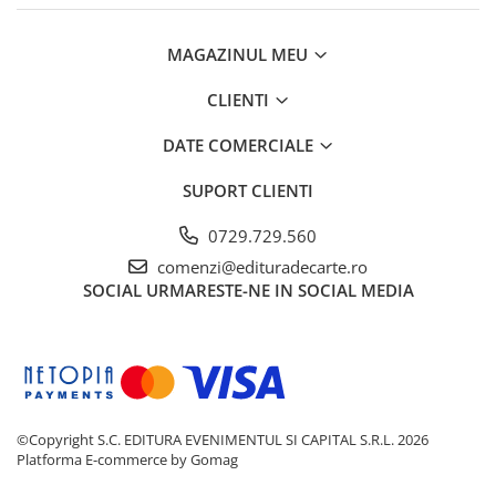
Istorie
MAGAZINUL MEU
Istorie/Critica
Jurnale/Memorii
CLIENTI
Manuale scolare/Cursuri
DATE COMERCIALE
Medicină
SUPORT CLIENTI
Poezie
Politică/Geopolitică
0729.729.560
Proză
comenzi@edituradecarte.ro
SOCIAL
URMARESTE-NE IN SOCIAL MEDIA
Psihologie
Sociologie
Spiritualitate/Ezoterism
Sport
Stiinte/Educatie
©Copyright S.C. EDITURA EVENIMENTUL SI CAPITAL S.R.L. 2026
Platforma E-commerce by Gomag