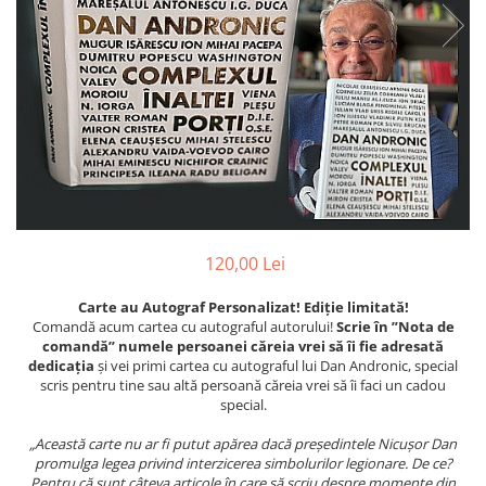
Istorie
Istorie/Critica
Jurnale/Memorii
Manuale scolare/Cursuri
Medicină
Poezie
Politică/Geopolitică
Proză
120,00 Lei
Psihologie
Carte au Autograf Personalizat! Ediție limitată!
Sociologie
Comandă acum cartea cu autograful autorului!
Scrie în ”Nota de
comandă” numele persoanei căreia vrei să îi fie adresată
Spiritualitate/Ezoterism
dedicația
și vei primi cartea cu autograful lui Dan Andronic, special
scris pentru tine sau altă persoană căreia vrei să îi faci un cadou
Sport
special.
Stiinte/Educatie
„Această carte nu ar fi putut apărea dacă președintele Nicușor Dan
promulga legea privind interzicerea simbolurilor legionare. De ce?
Pentru că sunt câteva articole în care să scriu despre momente din