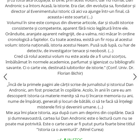
și cu totul alta ocupația. Ei bine, prin acest volum, dar nu numai, Dan
Andronic s-a întors Acasă, la istorie. Era clar, din evoluția sa, fondator și
director al Evenimentului Istoric că aici va ajunge într-un final, că
aceasta-i este soarta! (...)
Volumul în sine este compus din diverse articole, dar și studii istorice
consistente și competente, aparent fără nicio legătură între ele.
Orânduite, aranjate aparent neîngrijit, de-a valma, nici măcar în ordine
cronologică a faptelor. Cu toate acestea, există un fir roșu al acestui
volum: istoria națională, istoria acestui Neam. Pusă sub lupă, cu har de
detectiv, de investigator tenace și neobosit. (...)
Cred că rolul acestui volum nu este acela de a fi unul scorțos,
îmbălsămat în normele academice, parfumat și igienizat cu bibliografii
savante. Ci o carte vie, destinată iubitorilor de istorie.” (Conf. Univ. Dr.
Florian Bichir)
„Încă de la primele pagini ale cărții scrise de jurnalistul și istoricul Dan
Andronic, am fost proiectat în copilărie. Acolo, în anii în care eu am
descoperit Istoria ca materie menitp să nu-ți încarce memoria cu ani,
nume de împărați, generali și locuri de bătălii, ci să te facă să înțelegi
misterele firii și devenirii umane. (...)
Mie așa îmi place Istoria, așa după cum am deprins din copilărie. Dacă
și dumneavoastră, cartea lui Dan Andronic este o lectură cum nu se
poate mai potrivită. Este o carte care ar fi putut purta foarte bine titlul
”Istoria ca o aventură”. (Mirel Curea)
5
IN STOC