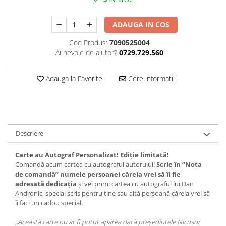
ADAUGA IN COS
Cod Produs:
7090525004
Ai nevoie de ajutor?
0729.729.560
Adauga la Favorite
Cere informatii
Descriere
Carte au Autograf Personalizat! Ediție limitată!
Comandă acum cartea cu autograful autorului!
Scrie în ”Nota
de comandă” numele persoanei căreia vrei să îi fie
adresată dedicația
și vei primi cartea cu autograful lui Dan
Andronic, special scris pentru tine sau altă persoană căreia vrei să
îi faci un cadou special.
„Această carte nu ar fi putut apărea dacă președintele Nicușor