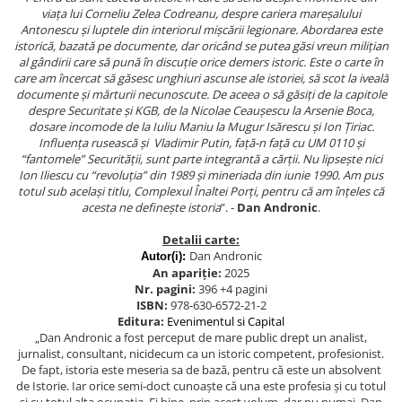
viața lui Corneliu Zelea Codreanu, despre cariera mareșalului
Antonescu și luptele din interiorul mișcării legionare. Abordarea este
istorică, bazată pe documente, dar oricând se putea găsi vreun milițian
al gândirii care să pună în discuție orice demers istoric.
Este o carte în
care am încercat să găsesc unghiuri ascunse ale istoriei, să scot la iveală
documente și mărturii necunoscute. De aceea o să găsiți de la capitole
despre Securitate și KGB, de la Nicolae Ceaușescu la Arsenie Boca,
dosare incomode de la Iuliu Maniu la Mugur Isărescu și Ion Țiriac.
Influența rusească și Vladimir Putin, față-n față cu UM 0110 și
“fantomele” Securității, sunt parte integrantă a cărții. Nu lipsește nici
Ion Iliescu cu “revoluția” din 1989 și mineriada din iunie 1990. Am pus
totul sub același titlu, Complexul Înaltei Porți, pentru că am înțeles că
acesta ne definește istoria
”. -
Dan Andronic
.
Detalii carte:
Dan Andronic
Autor(i):
An apariție:
2025
Nr. pagini:
396 +4 pagini
ISBN:
978-630-6572-21-2
Editura:
Evenimentul si Capital
„Dan Andronic a fost perceput de mare public drept un analist,
jurnalist, consultant, nicidecum ca un istoric competent, profesionist.
De fapt, istoria este meseria sa de bază, pentru că este un absolvent
de Istorie. Iar orice semi-doct cunoaște că una este profesia și cu totul