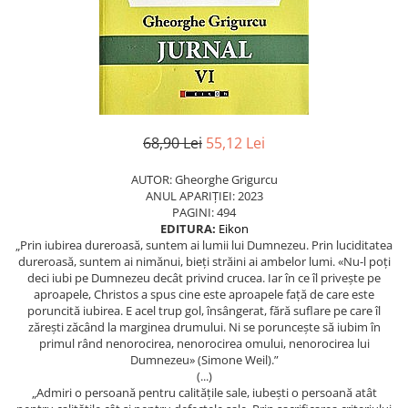
Eseistica
Filosofie
Gastronomie
Hobby
Istorie
68,90 Lei
55,12 Lei
Istorie/Critica
AUTOR: Gheorghe Grigurcu
Jurnale/Memorii
ANUL APARIȚIEI: 2023
PAGINI: 494
Manuale scolare/Cursuri
EDITURA:
Eikon
Medicină
„Prin iubirea dureroasă, suntem ai lumii lui Dumnezeu. Prin luciditatea
dureroasă, suntem ai nimănui, bieți străini ai ambelor lumi. «Nu-l poți
Poezie
deci iubi pe Dumnezeu decât privind crucea. Iar în ce îl privește pe
aproapele, Christos a spus cine este aproapele față de care este
Politică/Geopolitică
poruncită iubirea. E acel trup gol, însângerat, fără suflare pe care îl
zărești zăcând la marginea drumului. Ni se poruncește să iubim în
Proză
primul rând nenorocirea, nenorocirea omului, nenorocirea lui
Psihologie
Dumnezeu» (Simone Weil).”
(...)
Sociologie
„Admiri o persoană pentru calitățile sale, iubești o persoană atât