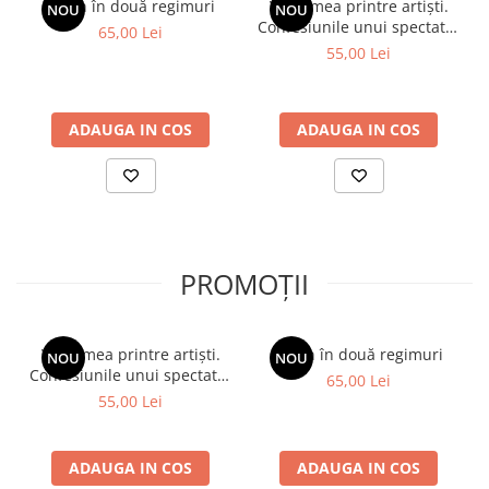
Spion în două regimuri
Viața mea printre artiști.
NOU
NOU
Confesiunile unui spectator
65,00 Lei
fidel
55,00 Lei
ADAUGA IN COS
ADAUGA IN COS
PROMOȚII
Viața mea printre artiști.
Spion în două regimuri
NOU
NOU
Confesiunile unui spectator
65,00 Lei
fidel
55,00 Lei
ADAUGA IN COS
ADAUGA IN COS