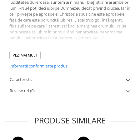
luciditatea dureroasă, suntem ai nimănui, bieți străini ai ambelor
lumi. «Nu-l poți deci iubi pe Dumnezeu decât privind crucea. Iar în
ce îl privește pe aproapele, Christos a spus cine este aproapele
față de care este poruncită iubirea. E acel trup gol, însângerat,
fără suflare pe care îl zărești zăcând la marginea drumului. Ni se
poruncește să iubim în primul rând nenorocirea, nenorocirea
omului, nenorocirea lui Dumnezeu» (Simone Weil).”
(...)
„Admiri o persoană pentru calitățile sale, iubești o persoană atât
pentru calitățile cât și pentru defectele sale. Prin sacrificarea
VEZI MAI MULT
criteriului analitic, iubirea e un act grandios-primitiv, de
Informatii conformitate produs
întemeiere.”
fragmente
Caracteristici
Review-uri
(0)
PRODUSE SIMILARE