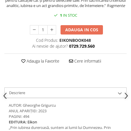
pentru calitățile cât și pentru defectele sale. Prin sacrificarea criteriului
Spiritualitate/Ezoterism
analitic, iubirea e un act grandios-primitiv, de întemeiere.”
fragmente
Sport
1
IN STOC
Stiinte/Educatie
Noutăți
ADAUGA IN COS
Cărți
Cod Produs:
EIKONBOOK048
Reviste
Ai nevoie de ajutor?
0729.729.560
Reviste
Adauga la Favorite
Cere informatii
Capital
Evenimentul Istoric
Evenimentul istoric - editii
electronice
Descriere
AUTOR: Gheorghe Grigurcu
ANUL APARIȚIEI: 2023
PAGINI: 494
EDITURA:
Eikon
„Prin iubirea dureroasă, suntem ai lumii lui Dumnezeu. Prin