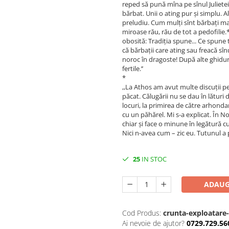
reped să pună mîna pe sînul Julietei
bărbat. Unii o ating pur și simplu. A
preludiu. Cum mulți sînt bărbați maj
miroase rău, rău de tot a pedofilie.*
obosită: Tradiţia spune... Ce spune t
că bărbaţii care ating sau freacă sîn
noroc în dragoste! După alte ghiduri
fertile.’’
*
,,La Athos am avut multe discuţii p
păcat. Călugării nu se dau în lături 
locuri, la primirea de către arhondari
cu un păhărel. Mi s-a explicat. În 
chiar şi face o minune în legătură cu
Nici n-avea cum – zic eu. Tutunul a 
25
IN STOC
ADAUG
Cod Produs:
crunta-exploatare-a
Ai nevoie de ajutor?
0729.729.56