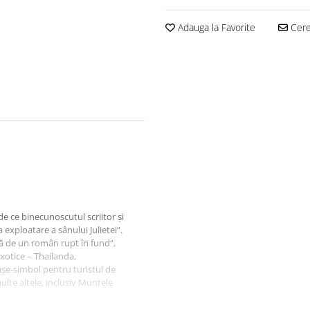
Adauga la Favorite
Cere 
 de ce binecunoscutul scriitor şi
 exploatare a sânului Julietei“.
tă de un român rupt în fund“,
exotice – Thailanda,
aşe-simbol pentru turistul de
lte altele, inclusiv Muntele