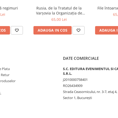
pedofilie.* În privinţa
Tradiţia spune... Ce spune
ă regimuri
Rusia, de la Tratatul de la
File întoar
ne că bărbaţii care ating sau
Varșovia la Organizația de
Lei
65
ronz vor avea noroc în dragoste!
Cooperare de la Shanghai și
65,00 Lei
 peste noapte fertile.’’
BRICS plus
COS
ADAUGA IN COS
ADAUGA I
vasem că Biserica îl consideră un
 nici de la ditamai păhăroiul. În
ături de loukoumi, cafea şi apă
tament se bea vin. Însuşi Iisus
inul, la Cana Galileei. În schimb,
ul a pătruns în Europa mult mai
DATE COMERCIALE
 Plata
S.C. EDITURA EVENIMENTUL SI C
S.R.L.
e Retur
J2010000758401
Produselor
RO26434909
Strada Ceasornicului, nr. 3-7, etaj 4,
L
Sector 1, Bucureşti