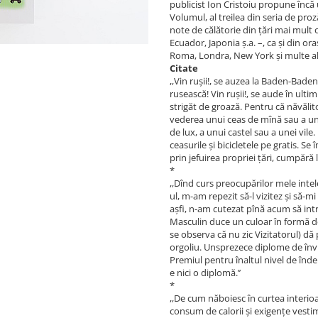
publicist Ion Cristoiu propune încă u
Volumul, al treilea din seria de pr
note de călătorie din ţări mai mult
Ecuador, Japonia ş.a. –, ca şi din or
Roma, Londra, New York şi multe alt
Citate
,,Vin ruşii!, se auzea la Baden-Baden
rusească! Vin ruşii!, se aude în ult
strigăt de groază. Pentru că năvălito
vederea unui ceas de mînă sau a une
de lux, a unui castel sau a unei vile
ceasurile şi bicicletele pe gratis. S
prin jefuirea propriei țări, cumpără l
*
,,Dînd curs preocupărilor mele inte
ul, m-am repezit să-l vizitez şi să-m
aşfi, n-am cutezat pînă acum să i
Masculin duce un culoar în formă de 
se observa că nu zic Vizitatorul) d
orgoliu. Unsprezece diplome de învin
Premiul pentru înaltul nivel de îndep
e nici o diplomă.’’
*
,,De cum năboiesc în curtea interioară,
consum de calorii și exigențe vesti