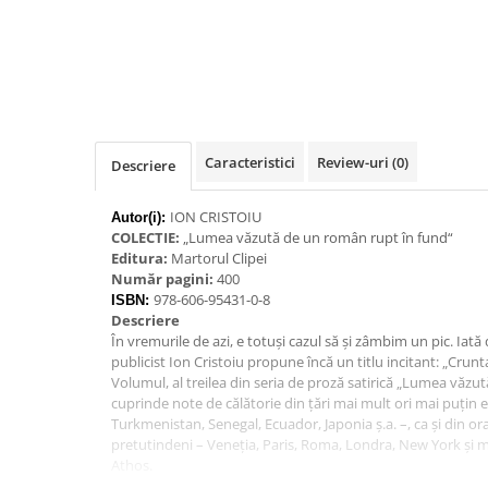
Caracteristici
Review-uri
(0)
Descriere
ION CRISTOIU
Autor(i):
COLECTIE:
„Lumea văzută de un român rupt în fund“
Editura:
Martorul Clipei
Număr pagini:
400
978-606-95431-0-8
ISBN:
Descriere
În vremurile de azi, e totuşi cazul să şi zâmbim un pic. Iată
publicist Ion Cristoiu propune încă un titlu incitant: „Crunta
Volumul, al treilea din seria de proză satirică „Lumea văzu
cuprinde note de călătorie din ţări mai mult ori mai puţin 
Turkmenistan, Senegal, Ecuador, Japonia ş.a. –, ca şi din or
pretutindeni – Veneţia, Paris, Roma, Londra, New York şi mu
Athos.
Citate