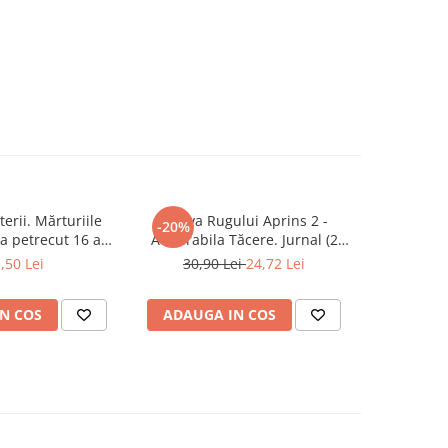
erii. Mărturiile
Arhiva Rugului Aprins 2 -
Cezar Mit
-20%
-20%
a petrecut 16 ani
Admirabila Tăcere. Jurnal (2
trăi
latului Victoria și
Iulie1967 - 29 Septembrie 1968)
,50 Lei
30,90 Lei
24,72 Lei
37,0
lamentului
N COS
ADAUGA IN COS
ADAUG