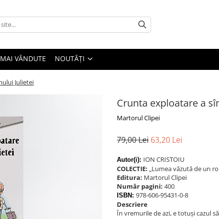
 MAI VÂNDUTE
NOUTĂȚI
ului Julietei
Crunta exploatare a sîn
Martorul Clipei
79,00 Lei
63,20 Lei
ION CRISTOIU
Autor(i):
COLECTIE:
„Lumea văzută de un ro
Editura:
Martorul Clipei
Număr pagini:
400
978-606-95431-0-8
ISBN:
Descriere
În vremurile de azi, e totuşi cazul s