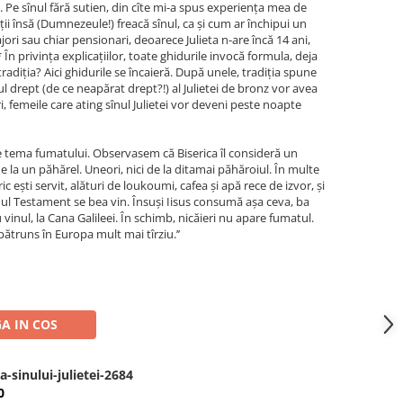
. Pe sînul fără sutien, din cîte mi-a spus experienţa mea de
lții însă (Dumnezeule!) freacă sînul, ca și cum ar închipui un
ori sau chiar pensionari, deoarece Julieta n-are încă 14 ani,
 În privinţa explicaţiilor, toate ghidurile invocă formula, deja
radiţia? Aici ghidurile se încaieră. După unele, tradiţia spune
ul drept (de ce neapărat drept?!) al Julietei de bronz vor avea
, femeile care ating sînul Julietei vor deveni peste noapte
e tema fumatului. Observasem că Biserica îl consideră un
de la un păhărel. Uneori, nici de la ditamai păhăroiul. În multe
c eşti servit, alături de loukoumi, cafea şi apă rece de izvor, şi
Noul Testament se bea vin. Însuşi Iisus consumă aşa ceva, ba
 vinul, la Cana Galileei. În schimb, nicăieri nu apare fumatul.
pătruns în Europa mult mai tîrziu.’’
A IN COS
-sinului-julietei-2684
0