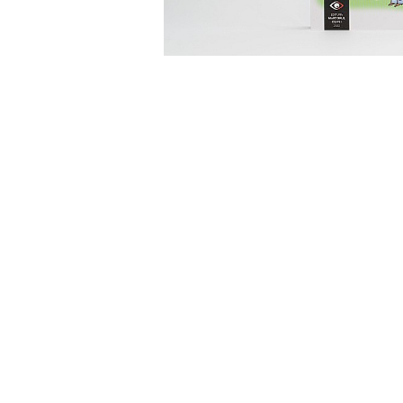
Eseistica
Filosofie
Gastronomie
Hobby
Istorie
Istorie/Critica
Jurnale/Memorii
Manuale scolare/Cursuri
Medicină
Poezie
Politică/Geopolitică
Proză
Psihologie
Sociologie