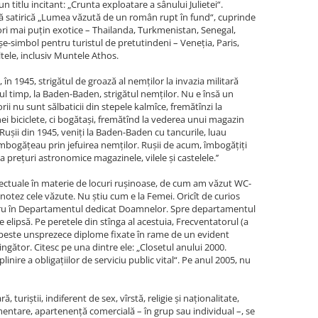
n titlu incitant: „Crunta exploatare a sânului Julietei“.
oză satirică „Lumea văzută de un român rupt în fund“, cuprinde
 ori mai puţin exotice – Thailanda, Turkmenistan, Senegal,
aşe-simbol pentru turistul de pretutindeni – Veneţia, Paris,
ele, inclusiv Muntele Athos.
, în 1945, strigătul de groază al nemţilor la invazia militară
imul timp, la Baden-Baden, strigătul nemţilor. Nu e însă un
rii nu sunt sălbaticii din stepele kalmîce, fremătînzi la
i biciclete, ci bogătași, fremătînd la vederea unui magazin
. Ruşii din 1945, veniţi la Baden-Baden cu tancurile, luau
e îmbogățeau prin jefuirea nemților. Ruşii de acum, îmbogăţiţi
a preţuri astronomice magazinele, vilele şi castelele.’’
lectuale în materie de locuri ruşinoase, de cum am văzut WC-
i notez cele văzute. Nu ştiu cum e la Femei. Oricît de curios
ntru în Departamentul dedicat Doamnelor. Spre departamentul
elipsă. Pe peretele din stînga al acestuia, Frecventatorul (a
ă peste unsprezece diplome fixate în rame de un evident
gător. Citesc pe una dintre ele: „Closetul anului 2000.
linire a obligaţiilor de serviciu public vital“. Pe anul 2005, nu
 turiştii, indiferent de sex, vîrstă, religie și naționalitate,
mentare, apartenenţă comercială – în grup sau individual –, se