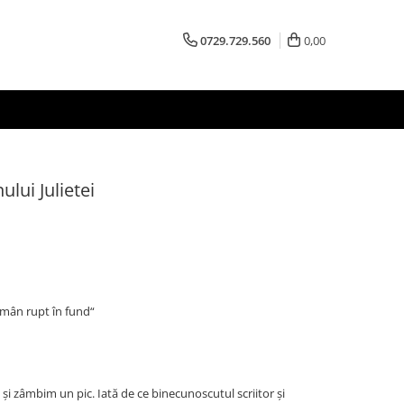
0729.729.560
0,00
ului Julietei
mân rupt în fund“
ă şi zâmbim un pic. Iată de ce binecunoscutul scriitor şi