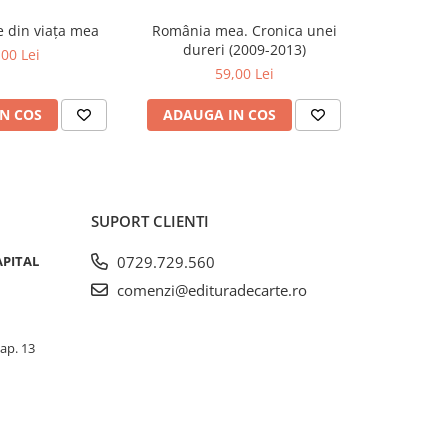
se din viața mea
România mea. Cronica unei
Zăpada îns
-20%
dureri (2009-2013)
unui so
,00 Lei
Fr
59,00 Lei
63,5
N COS
ADAUGA IN COS
ADAUG
SUPORT CLIENTI
APITAL
0729.729.560
comenzi@edituradecarte.ro
 ap. 13