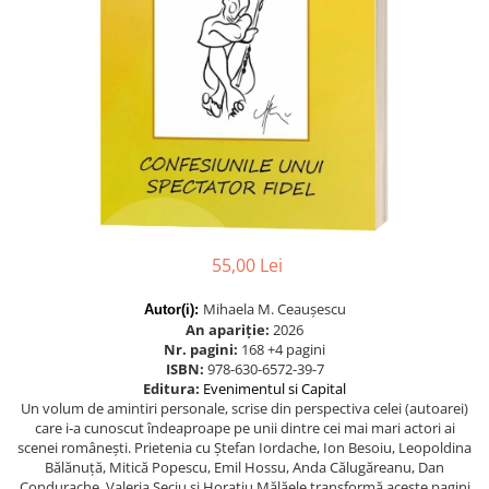
Eseistica
Filosofie
Gastronomie
Hobby
Istorie
Istorie/Critica
Jurnale/Memorii
Manuale scolare/Cursuri
55,00 Lei
Medicină
Mihaela M. Ceaușescu
Autor(i):
Poezie
An apariție:
2026
Nr. pagini:
168 +4 pagini
Politică/Geopolitică
ISBN:
978-630-6572-39-7
Editura:
Evenimentul si Capital
Proză
Un volum de amintiri personale, scrise din perspectiva celei (autoarei)
care i‑a cunoscut îndeaproape pe unii dintre cei mai mari actori ai
Psihologie
scenei românești. Prietenia cu Ștefan Iordache, Ion Besoiu, Leopoldina
Sociologie
Bălănuță, Mitică Popescu, Emil Hossu, Anda Călugăreanu, Dan
Condurache, Valeria Seciu și Horațiu Mălăele transformă aceste pagini