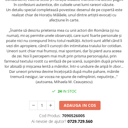
Spiritualitate/Ezoterism
în confesiuni autentice, din culisele unei lumi rareori văzute.
Un detaliu special completează povestea: desenul de pe copertă este
Sport
realizat chiar de Horațiu Mălăele, unul dintre artiștii evocați cu
Stiinte/Educatie
afecțiune în carte.
Noutăți
„Înainte să descriu prietenia mea cu unii actori din România (și nu
numai), mi-aș permite unele observații, care sunt foarte personale și
Cărți
poate nici nu corespund întru totul realității. Actorii sunt altfel când îi
Reviste
vezi din apropiere, când îi cunoști din intimitatea traiului lor cotidian.
Uneori sunt chiar mai frumoși, mai spontani, dar își pierd aura aceea
Reviste
de zei. Noi îi percepem mai mult prin prisma personajului, prin
Capital
farmecul textului rostit cu emfază de pe scenă, suspinăm după privirea
lor abisală și mișcarea lentă a mâinilor, într-o unduire de aripă în zbor...
Evenimentul Istoric
Dar uneori privirea devine încețoșată după multe pahare, mâinile
tremură nesigur, iar vocea ne spune de neîmpliniri, neputințe...”
Evenimentul istoric - editii
(autoarea, Mihaela M. Ceaușescu)
electronice
24
IN STOC
ADAUGA IN COS
Cod Produs:
7090526005
Ai nevoie de ajutor?
0729.729.560