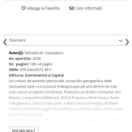
Adauga la Favorite
Cere informatii
Descriere
Mihaela M. Ceaușescu
Autor(i):
An apariție:
2026
Nr. pagini:
168 +4 pagini
ISBN:
978-630-6572-39-7
Editura:
Evenimentul si Capital
Un volum de amintiri personale, scrise din perspectiva celei
(autoarei) care i‑a cunoscut îndeaproape pe unii dintre cei mai
mari actori ai scenei românești. Prietenia cu Ștefan Iordache, Ion
Besoiu, Leopoldina Bălănuță, Mitică Popescu, Emil Hossu, Anda
Călugăreanu, Dan Condurache, Valeria Seciu și Horațiu Mălăele
transformă aceste pagini în confesiuni autentice, din culisele unei
lumi rareori văzute.
Un detaliu special completează povestea: desenul de pe copertă
este realizat chiar de Horațiu Mălăele, unul dintre artiștii evocați
cu afecțiune în carte.
VEZI MAI MULT