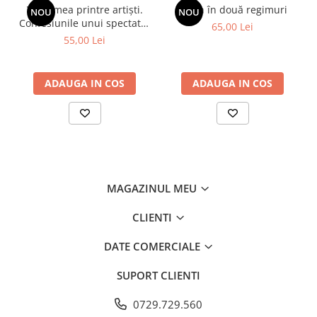
Viața mea printre artiști.
Spion în două regimuri
NOU
NOU
Confesiunile unui spectator
65,00 Lei
fidel
55,00 Lei
ADAUGA IN COS
ADAUGA IN COS
MAGAZINUL MEU
CLIENTI
DATE COMERCIALE
SUPORT CLIENTI
0729.729.560