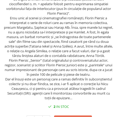
Spiritualitate/Ezoterism
ciocoflenderi s. m. = apelativ folosit pentru exprimarea simpatiei
vorbitorului fața de interlocutor (pus în circulație de popularul actor
Sport
Florin Piersic)“.
Stiinte/Educatie
Erou unic al scenei și cinematografiei românești, Florin Piersic a
interpretat o serie de roluri care au ramas în memoria colectiva,
Noutăți
precum Margelatu, Șaptecai sau Harap Alb. Însa, spre marele lui regret,
nu a ajuns niciodata sa-l interpreteze și pe Hamlet. A fost, în egala
Cărți
masura, un barbat romantic și „se îndragostea de toate partenerele
Reviste
sale” din filme sau din spectacole, fiind casatorit pe rând cu doua
actrițe superbe (Tatiana Iekel și Anna Széles). A avut, între multe altele,
Reviste
o relație cu Angela Similea, o relație care a facut valuri, dar și-a gasit
târziu liniștea alaturi de o contabila rabdatoare, Anna Török.
Capital
Florin Piersic „Senior“ (tatal originalului și controversatului actor,
Evenimentul Istoric
regizor, scenarist și scriitor Florin Piersic Junior) este și „parintele“ unui
numar impresionant de personaje care au scris istorie, dupa ce a jucat
Evenimentul istoric - editii
în peste 100 de pelicule și piese de teatru.
electronice
Dar el însuși este un personaj care a ramas definitiv în subconștientul
colectiv și nu doar fiindca, se zice, i-ar fi aplicat o corecție lui Nicu
Ceaușescu, ci și pentru ca a provocat atâtea tragedii în cadrul
Securitații (SRI): agenții care îi monitorizau convorbirile au murit cu
toții de epuizare…
2
IN STOC