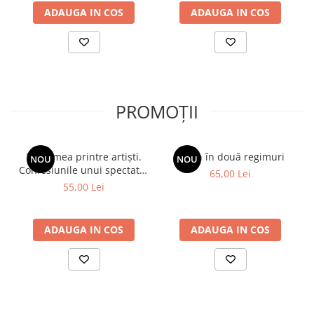
ADAUGA IN COS
ADAUGA IN COS
PROMOȚII
Viața mea printre artiști.
Spion în două regimuri
NOU
NOU
Confesiunile unui spectator
65,00 Lei
fidel
55,00 Lei
ADAUGA IN COS
ADAUGA IN COS