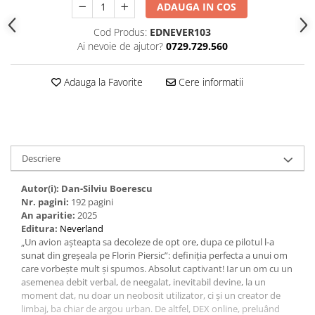
ADAUGA IN COS
Cod Produs:
EDNEVER103
Ai nevoie de ajutor?
0729.729.560
Adauga la Favorite
Cere informatii
Descriere
Autor(i): Dan-Silviu Boerescu
Nr. pagini:
192 pagini
An aparitie:
2025
Editura:
Neverland
„Un avion așteapta sa decoleze de opt ore, dupa ce pilotul l-a
sunat din greșeala pe Florin Piersic”: definiția perfecta a unui om
care vorbește mult și spumos. Absolut captivant! Iar un om cu un
asemenea debit verbal, de neegalat, inevitabil devine, la un
moment dat, nu doar un neobosit utilizator, ci și un creator de
limbaj, ba chiar de argou urban. De altfel, DEX online, preluând