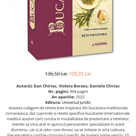
Istorie
Istorie/Critica
Jurnale/Memorii
Manuale scolare/Cursuri
Medicină
Poezie
Politică/Geopolitică
Proză
136,50 Lei
109,20 Lei
Psihologie
Autor(i):
Dan Chiriac, Violeta Borzea, Daniela Chiriac
Sociologie
Nr. pagini:
904 pagini
An aparitie:
2025
Spiritualitate/Ezoterism
Editura:
Universul Juridic
Aceasta culegere de retete este inspirata din bucataria traditionala
Sport
romaneasca, dar cuprinde si retete specifice bucatariei internationale.
Ineditul acestei carti consta in modalitatea de prezentare a retetelor,
Stiinte/Educatie
menite sa vina atat in ajutorul persoanelor specializate in acest
domeniu, cat si al celor care doresc sa se initieze in arta culinara.
Fiecare reteta contine consumul specific de materii prime pentru 10