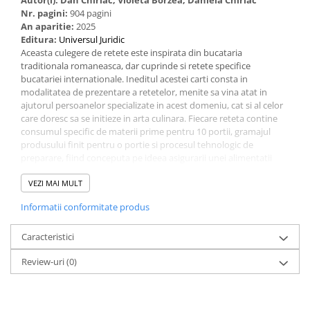
Autor(i):
Dan Chiriac, Violeta Borzea, Daniela Chiriac
Nr. pagini:
904 pagini
An aparitie:
2025
Editura:
Universul Juridic
Aceasta culegere de retete este inspirata din bucataria
traditionala romaneasca, dar cuprinde si retete specifice
bucatariei internationale. Ineditul acestei carti consta in
modalitatea de prezentare a retetelor, menite sa vina atat in
ajutorul persoanelor specializate in acest domeniu, cat si al celor
care doresc sa se initieze in arta culinara. Fiecare reteta contine
consumul specific de materii prime pentru 10 portii, gramajul
produsului finit pentru o portie si procesul tehnologic de
preparare, fiind conceputa pe ideea asigurarii unei alimentatii
fundamentate pe principii stiintifice.
In pas cu cerintele gastronomiei, aceasta culegere – care contine
VEZI MAI MULT
circa 1500 de de retete – este destinata sa contribuie la
Informatii conformitate produs
promovarea unui consum sporit de legume, in concordanta cu
principiile echilibrate nutritional, precum si la diversificarea
sortimentului in acest sector.
Caracteristici
Cartea este structurata in noua capitole, corespunzatoare
Review-uri
(0)
diferitelor grupe de semipreparate si preparate culinare, si
contine, de asemenea, principalele metode moderne de
preparare culinara pentru mentinerea factorilor nutritivi
continuti de materiile prime, precum si metodologia de