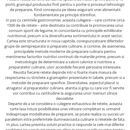
portii, gramajul produsului finit pentru o portie si procesul tehnologic
de preparare, fiind conceputa pe ideea asigurarii unei alimentatii
fundamentate pe principii stiintifice.
In pas cu cerintele gastronomiei, aceasta culegere – care contine circa
1500 de de retete – este destinata sa contribuie la promovarea unui
consum sporit de legume, in concordanta cu principiile echilibrate
nutritional, precum si la diversificarea sortimentului in acest sector.
Cartea este structurata in noua capitole, corespunzatoare diferitelor
grupe de semipreparate si preparate culinare, si contine, de asemenea,
principalele metode moderne de preparare culinara pentru
mentinerea factorilor nutritivi continuti de materiile prime, precum si
metodologia de determinare a valorii calorice si nutritive a
preparatelor culinare, usor accesibile fiecarei persoane interesate.
Reusita fiecarei retete depinde intr-o foarte mare masura de
respectarea cu strictete a gramajelor prezentate in tabele, precum si a
metodei de preparare specifice. Diversitatea, aspectul placut si
atragator al preparatelor culinare, atentia si grija cu care vor fi servite
vor contribui cu certitudine la asigurarea unor meniuri zilnice
deosebite.
Departe de a se considera o culegere exhaustiva de retete, aceasta
carte lasa totusi posibilitatea unei viitoare completari si, urmand
indeaproape modalitatea de preparare, se poate realiza cu succes un
paralelism intre preferintele dumneavoasta culinare si retetele de fata.
In plus, cartea prezinta solutii practice si raspunde la cele mai diferite
probleme pe care le intampinam zilnic in preocuparile noastre pentru