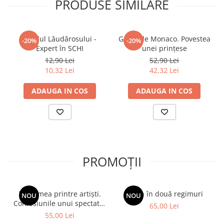
PRODUSE SIMILARE
Ghidul Lăudărosului -
Grace de Monaco. Povestea
-20%
-20%
Expert în SCHI
unei prințese
12,90 Lei
52,90 Lei
10,32 Lei
42,32 Lei
ADAUGA IN COS
ADAUGA IN COS
PROMOȚII
Viața mea printre artiști.
Spion în două regimuri
NOU
NOU
Confesiunile unui spectator
65,00 Lei
fidel
55,00 Lei