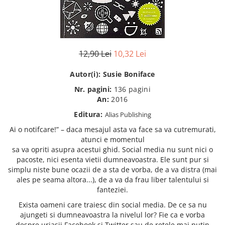
Eseistica
Filosofie
Gastronomie
12,90 Lei
10,32 Lei
Hobby
Istorie
Autor(i):
Susie Boniface
Istorie/Critica
Nr. pagini:
136 pagini
An:
2016
Jurnale/Memorii
Editura:
Alias Publishing
Manuale scolare/Cursuri
Ai o notifcare!” – daca mesajul asta va face sa va cutremurati,
Medicină
atunci e momentul
sa va opriti asupra acestui ghid. Social media nu sunt nici o
Poezie
pacoste, nici esenta vietii dumneavoastra. Ele sunt pur si
Politică/Geopolitică
simplu niste bune ocazii de a sta de vorba, de a va distra (mai
ales pe seama altora...), de a va da frau liber talentului si
Proză
fanteziei.
Psihologie
Exista oameni care traiesc din social media. De ce sa nu
Sociologie
ajungeti si dumneavoastra la nivelul lor? Fie ca e vorba
despre uriasii Facebook si Twitter sau de retele mai putin