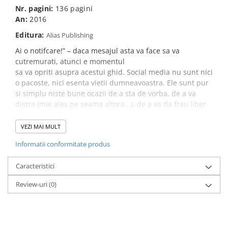
Nr. pagini:
136 pagini
An:
2016
Editura:
Alias Publishing
Ai o notifcare!” – daca mesajul asta va face sa va
cutremurati, atunci e momentul
sa va opriti asupra acestui ghid. Social media nu sunt nici
o pacoste, nici esenta vietii dumneavoastra. Ele sunt pur
si simplu niste bune ocazii de a sta de vorba, de a va
distra (mai ales pe seama altora...), de a va da frau liber
talentului si fanteziei.
VEZI MAI MULT
Exista oameni care traiesc din social media. De ce sa nu
ajungeti si dumneavoastra la nivelul lor? Fie ca e vorba
Informatii conformitate produs
despre uriasii Facebook si Twitter sau de retele mai putin
cunoscute si utilizate, ghidul va va conduce, cu mult
Caracteristici
umor, pe drumul deseori enervant, socant, satisfacator
si, fara indoiala, amuzant, catre cunoasterea
Review-uri
(0)
lor.