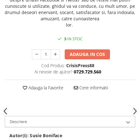
Spiritualitate/Ezoterism
cunoscute si utilizate, ghidul va va conduce, cu mult umor, pe
Sport
drumul deseori enervant, socant, satisfacator si, fara indoiala,
amuzant, catre cunoasterea
Stiinte/Educatie
lor.
Noutăți
3
IN STOC
Cărți
Reviste
ADAUGA IN COS
Reviste
Cod Produs:
CrisisPress88
Capital
Ai nevoie de ajutor?
0729.729.560
Evenimentul Istoric
Evenimentul istoric - editii
Adauga la Favorite
Cere informatii
electronice
Descriere
Autor(i):
Susie Boniface