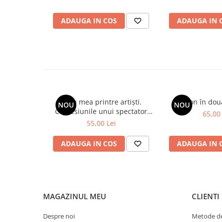
ADAUGA IN COS
ADAUGA IN 
Viața mea printre artiști.
Spion în dou
NOU
NOU
Confesiunile unui spectator
65,00 
fidel
55,00 Lei
ADAUGA IN COS
ADAUGA IN 
MAGAZINUL MEU
CLIENTI
Despre noi
Metode de