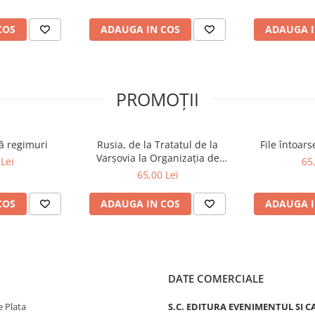
ale Par
COS
ADAUGA IN COS
ADAUGA I
PROMOȚII
ă regimuri
Rusia, de la Tratatul de la
File întoar
Varșovia la Organizația de
Lei
65
Cooperare de la Shanghai și
65,00 Lei
BRICS plus
COS
ADAUGA IN COS
ADAUGA I
DATE COMERCIALE
 Plata
S.C. EDITURA EVENIMENTUL SI C