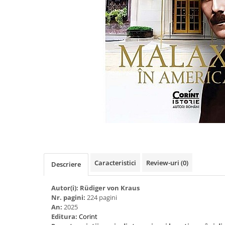
Eseistica
Filosofie
Gastronomie
Hobby
Istorie
Istorie/Critica
Jurnale/Memorii
Manuale scolare/Cursuri
Medicină
Poezie
Caracteristici
Review-uri
(0)
Descriere
Politică/Geopolitică
Proză
Autor(i): Rüdiger von Kraus
Psihologie
Nr. pagini:
224 pagini
An:
2025
Sociologie
Editura:
Corint