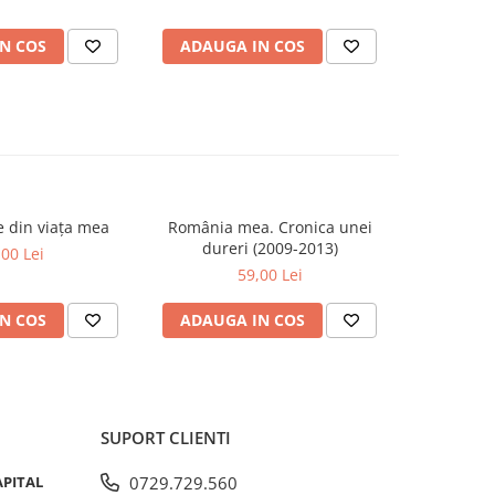
lamentului
N COS
ADAUGA IN COS
ADAUG
se din viața mea
România mea. Cronica unei
Zăpada îns
-20%
dureri (2009-2013)
unui so
,00 Lei
Fr
59,00 Lei
63,5
N COS
ADAUGA IN COS
ADAUG
SUPORT CLIENTI
APITAL
0729.729.560