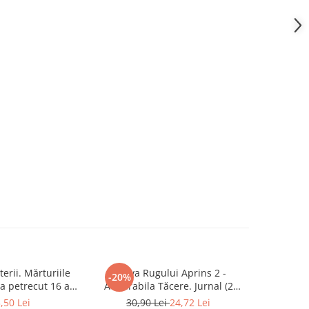
erii. Mărturiile
Arhiva Rugului Aprins 2 -
Cezar Mit
-20%
-20%
a petrecut 16 ani
Admirabila Tăcere. Jurnal (2
trăi
latului Victoria și
Iulie1967 - 29 Septembrie 1968)
,50 Lei
30,90 Lei
24,72 Lei
37,0