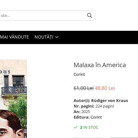
 MAI VÂNDUTE
NOUTĂȚI
Malaxa în America
Corint
61,00 Lei
48,80 Lei
Autor(i): Rüdiger von Kraus
Nr. pagini:
224 pagini
An:
2025
Editura:
Corint
2
IN STOC