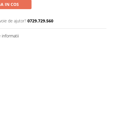
A IN COS
voie de ajutor?
0729.729.560
informatii