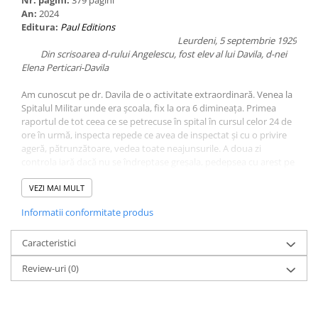
Nr. pagini:
379 pagini
An:
2024
Editura:
Paul Editions
Leurdeni, 5 septembrie 1929
Din scrisoarea d-rului Angelescu, fost elev al lui Davila, d-nei
Elena Perticari-Davila
Am cunoscut pe dr. Davila de o activitate extraordinară. Venea la
Spitalul Militar unde era școala, fix la ora 6 dimineața. Primea
raportul de tot ceea ce se petrecuse în spital în cursul celor 24 de
ore în urmă, inspecta repede ce avea de inspectat și cu o privire
ageră, pătrunzătoare, vedea toate neajunsurile. A doua zi
controla iară dacă nu se îndreptase greșala, pedepsea cu arest pe
cel vinovat.
După ce inspecta Spitalul Militar, pleca la inspecția spitalelor civile.
VEZI MAI MULT
De notat că generalul Davila venea de la Cotroceni unde locuia,
Informatii conformitate produs
călare iarna pe ger de crăpau pietrele și pe viscole de nu-ți venea
să ieși din casă. Mergea totdeauna grăbit, ca un meteor, cu calul
în trap mare și cu ordonanța tot călare, care de abia se ținea în
Caracteristici
urma fenomenalului Davila.
Review-uri
(0)
El aduna pe elevii Școlii de Medicină și îi îndemna să fie muncitori,
harnici și să învețe bine, ca în școlile noastre să vină bulgarii și
sârbii astfel ca România să devină Belgia Orientului.
Îmi amintesc că vorbea cu atâta inimă, încât îl podideau lacrimile