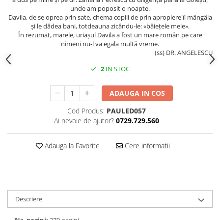
unde am poposit o noapte.
Davila, de se oprea prin sate, chema copiii de prin apropiere îi mângâia
și le dădea bani, totdeauna zicându-le: «băiețele mele».
În rezumat, marele, uriașul Davila a fost un mare român pe care
nimeni nu-l va egala multă vreme.
(ss) DR. ANGELESCU
2
IN STOC
ADAUGA IN COS
Cod Produs:
PAULED057
Ai nevoie de ajutor?
0729.729.560
Adauga la Favorite
Cere informatii
Descriere