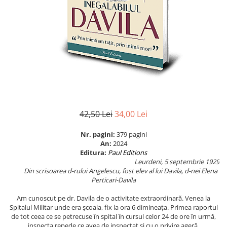
Istorie
Istorie/Critica
Jurnale/Memorii
Manuale scolare/Cursuri
Medicină
Poezie
Politică/Geopolitică
42,50 Lei
34,00 Lei
Proză
Nr. pagini:
379 pagini
Psihologie
An:
2024
Sociologie
Editura:
Paul Editions
Leurdeni, 5 septembrie 1929
Spiritualitate/Ezoterism
Din scrisoarea d-rului Angelescu, fost elev al lui Davila, d-nei Elena
Perticari-Davila
Sport
Am cunoscut pe dr. Davila de o activitate extraordinară. Venea la
Stiinte/Educatie
Spitalul Militar unde era școala, fix la ora 6 dimineața. Primea raportul
de tot ceea ce se petrecuse în spital în cursul celor 24 de ore în urmă,
inspecta repede ce avea de inspectat și cu o privire ageră,