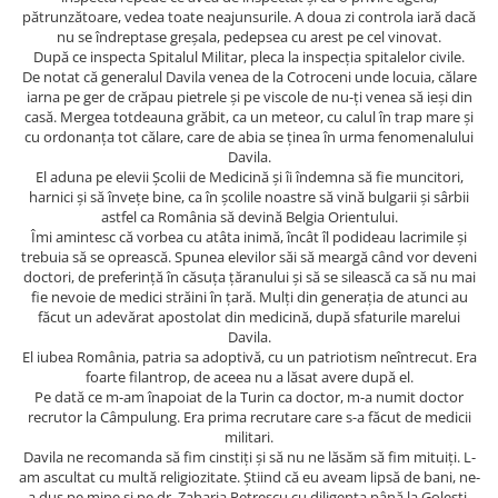
pătrunzătoare, vedea toate neajunsurile. A doua zi controla iară dacă
nu se îndreptase greșala, pedepsea cu arest pe cel vinovat.
După ce inspecta Spitalul Militar, pleca la inspecția spitalelor civile.
De notat că generalul Davila venea de la Cotroceni unde locuia, călare
iarna pe ger de crăpau pietrele și pe viscole de nu-ți venea să ieși din
casă. Mergea totdeauna grăbit, ca un meteor, cu calul în trap mare și
cu ordonanța tot călare, care de abia se ținea în urma fenomenalului
Davila.
El aduna pe elevii Școlii de Medicină și îi îndemna să fie muncitori,
harnici și să învețe bine, ca în școlile noastre să vină bulgarii și sârbii
astfel ca România să devină Belgia Orientului.
Îmi amintesc că vorbea cu atâta inimă, încât îl podideau lacrimile și
trebuia să se oprească. Spunea elevilor săi să meargă când vor deveni
doctori, de preferință în căsuța țăranului și să se silească ca să nu mai
fie nevoie de medici străini în țară. Mulți din generația de atunci au
făcut un adevărat apostolat din medicină, după sfaturile marelui
Davila.
El iubea România, patria sa adoptivă, cu un patriotism neîntrecut. Era
foarte filantrop, de aceea nu a lăsat avere după el.
Pe dată ce m-am înapoiat de la Turin ca doctor, m-a numit doctor
recrutor la Câmpulung. Era prima recrutare care s-a făcut de medicii
militari.
Davila ne recomanda să fim cinstiți și să nu ne lăsăm să fim mituiți. L-
am ascultat cu multă religiozitate. Știind că eu aveam lipsă de bani, ne-
a dus pe mine și pe dr. Zaharia Petrescu cu diligența până la Golești,