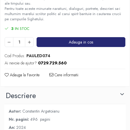
ale timpului sau.
Pentru toate aceste minunate naratiuni, dialoguri, portrete, descrieri sa-i
multumim marelui scriitor politic al carui spirit bantuie in cautarea crucii
pe campurile Sighetului.
3
IN STOC
Adauga in cos
Cod Produs:
PAULED074
Ai nevoie de ajutor?
0729.729.560
Adauga la Favorite
Cere informatii
Descriere
Autor:
Constantin Argetoianu
Nr. pagini:
496 pagini
An:
2024