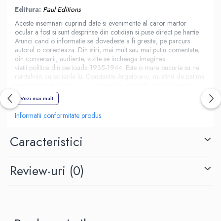
Editura:
Paul Editions
Aceste insemnari cuprind date si evenimente al caror martor
ocular a fost si sunt desprinse din cotidian si puse direct pe hartie.
Atunci cand o informatie se dovedeste a fi gresita, pe parcurs
autorul o corecteaza. Din stiri, mai mult sau mai putin comentate,
din conversatii, audiente, vizite se incheaga imaginea
vietii politice din perioada 1935-1944. Este o mare bucurie sa ne
reintalnim cu scrierile lui Constantin Argetoianu, mustind de patima
sau partizanat politic, ori cu piscaturile adresate unor insemnate
personalitati ale timpului sau.
Vezi mai mult
Pentru toate aceste minunate naratiuni, dialoguri, portrete, descrieri
sa-i multumim marelui scriitor politic al carui spirit bantuie in
Informatii conformitate produs
cautarea crucii pe campurile Sighetului.
.
Caracteristici
Review-uri
(0)