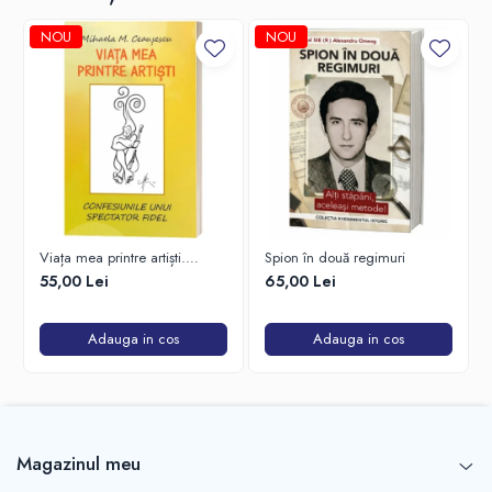
NOU
NOU
Viața mea printre artiști.
Spion în două regimuri
Confesiunile unui spectator
55,00 Lei
65,00 Lei
fidel
Adauga in cos
Adauga in cos
Magazinul meu