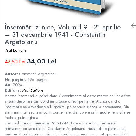
Istorie
Istorie/Critica
Însemnări zilnice, Volumul 9 - 21 aprilie
Jurnale/Memorii
– 31 decembrie 1941 - Constantin
Manuale scolare/Cursuri
Argetoianu
Medicină
Paul Editions
Poezie
34,00 Lei
42,50 Lei
Politică/Geopolitică
Proză
Autor:
Constantin Argetoianu
Nr. pagini:
496 pagini
Psihologie
An:
2024
Editura:
Paul Editions
Sociologie
Aceste insemnari cuprind date si evenimente al caror martor ocular a fost
Spiritualitate/Ezoterism
si sunt desprinse din cotidian si puse direct pe hartie. Atunci cand o
informatie se dovedeste a fi gresita, pe parcurs autorul o corecteaza. Din
Sport
stiri, mai mult sau mai putin comentate, din conversatii, audiente, vizite se
incheaga imaginea
Stiinte/Educatie
vietii politice din perioada 1935-1944. Este o mare bucurie sa ne
reintalnim cu scrierile lui Constantin Argetoianu, mustind de patima sau
partizanat politic, ori cu piscaturile adresate unor insemnate personalitati