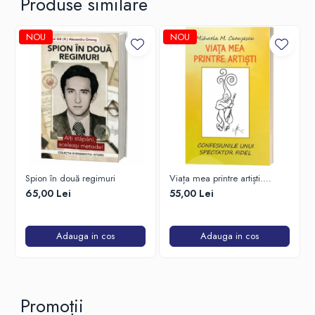
Produse similare
NOU
NOU
Spion în două regimuri
Viața mea printre artiști.
Confesiunile unui spectator
65,00 Lei
55,00 Lei
fidel
Adauga in cos
Adauga in cos
Promoții