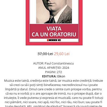
Eseistica
Filosofie
Gastronomie
Hobby
Istorie
Istorie/Critica
Jurnale/Memorii
37,00 Lei
29,60 Lei
Manuale scolare/Cursuri
AUTOR: Paul Constantinescu
Medicină
ANUL APARIȚIEI: 2024
Poezie
PAGINI: 272
EDITURA:
Eikon
Politică/Geopolitică
Muzica este taină, credinţa este taină, iar muzica este credinţă; trebuie
să crezi ca să-i poţi simţi binefacerea; necredinciosul nu-i poate
Proză
împărtă şi darul. Omul care crede o simte cum pricepe vorba, pentru
că ea nu e vorbă; şi o are aproape de inimă, nu o pricepe după, dar o
Psihologie
intuieşte, îi vede puterea şi expresia ei muzicală, care nu poate fi totuşi
Sociologie
nici pământ, nici soare, nici apă, nici foc, nici rău, nici bun; sau poate fi
toate deodată. Alţi „pipăitori de gânduri” încearcă să-i pună pietre de