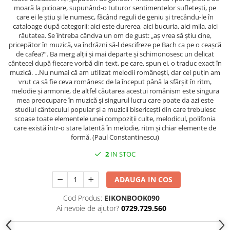
Spiritualitate/Ezoterism
moară la picioare, supunând-o tuturor sentimentelor sufleteşti, pe
care ei le ştiu şi le numesc, făcând reguli de geniu şi trecându-le în
Sport
cataloage după categorii: aici este durerea, aici bucuria, aici mila, aici
Stiinte/Educatie
răutatea. Se întreba cândva un om de gust: „aş vrea să ştiu cine,
pricepător în muzică, va îndrăzni să-l descifreze pe Bach ca pe o ceaşcă
Noutăți
de cafea?”. Ba merg alţii şi mai departe şi schimonosesc un delicat
cântecel după fiecare vorbă din text, pe care, spun ei, o traduc exact în
Cărți
muzică. ...Nu numai că am utilizat melodii româneşti, dar cel puţin am
Reviste
vrut ca să fie ceva românesc de la început până la sfârşit în ritm,
melodie şi armonie, de altfel căutarea acestui românism este singura
Reviste
mea preocupare în muzică şi singurul lucru care poate da azi este
studiul cântecului popular şi a muzicii bisericeşti din care trebuiesc
Capital
scoase toate elementele unei compoziţii culte, melodicul, polifonia
Evenimentul Istoric
care există într-o stare latentă în melodie, ritm şi chiar elemente de
formă. (Paul Constantinescu)
Evenimentul istoric - editii
electronice
2
IN STOC
ADAUGA IN COS
Cod Produs:
EIKONBOOK090
Ai nevoie de ajutor?
0729.729.560