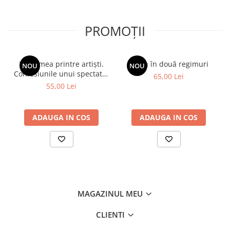
PROMOȚII
Viața mea printre artiști.
Spion în două regimuri
NOU
NOU
Confesiunile unui spectator
65,00 Lei
fidel
55,00 Lei
ADAUGA IN COS
ADAUGA IN COS
MAGAZINUL MEU
CLIENTI