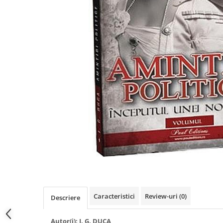
Eseistica
Filosofie
Gastronomie
Hobby
Istorie
Istorie/Critica
Jurnale/Memorii
Manuale scolare/Cursuri
Medicină
Poezie
Politică/Geopolitică
Proză
Psihologie
Caracteristici
Review-uri
(0)
Descriere
Sociologie
Autor(i):
I. G. DUCA