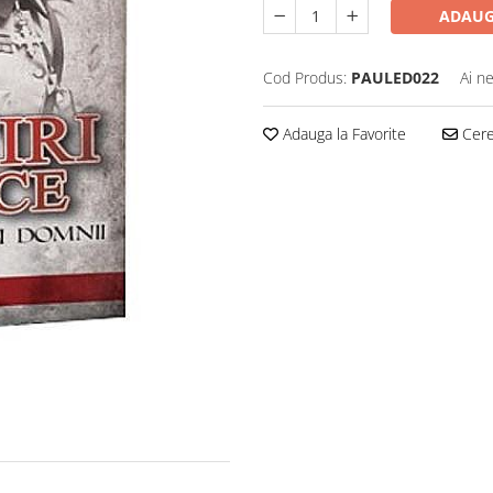
ADAUG
Cod Produs:
PAULED022
Ai n
Adauga la Favorite
Cere 