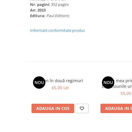
Spiritualitate/Ezoterism
Nr. pagini:
352 pagini
An:
2023
Sport
Editura:
Paul Editions
Stiinte/Educatie
Noutăți
Informatii conformitate produs
Cărți
Reviste
Reviste
Capital
Evenimentul Istoric
Spion în două regimuri
Viața mea prin
Evenimentul istoric - editii
NOU
NOU
Confesiunile u
electronice
65,00 Lei
fide
55,00 
ADAUGA IN COS
ADAUGA IN 