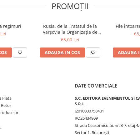
PROMOȚII
ă regimuri
Rusia, de la Tratatul de la
File întoar
Varșovia la Organizația de
Lei
65
Cooperare de la Shanghai și
65,00 Lei
BRICS plus
COS
ADAUGA IN COS
ADAUGA I
DATE COMERCIALE
 Plata
S.C. EDITURA EVENIMENTUL SI C
S.R.L.
e Retur
J2010000758401
Produselor
RO26434909
Strada Ceasornicului, nr. 3-7, etaj 4,
L
Sector 1, Bucureşti