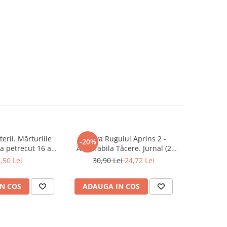
erii. Mărturiile
Arhiva Rugului Aprins 2 -
Cezar Mit
-20%
-20%
a petrecut 16 ani
Admirabila Tăcere. Jurnal (2
trăi
latului Victoria și
Iulie1967 - 29 Septembrie 1968)
,50 Lei
30,90 Lei
24,72 Lei
37,0
lamentului
N COS
ADAUGA IN COS
ADAUG