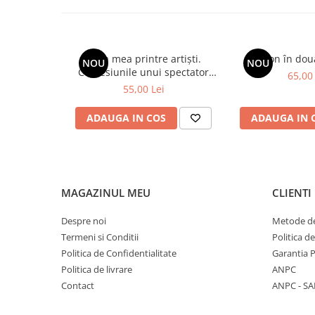
Viața mea printre artiști.
Spion în dou
NOU
NOU
Confesiunile unui spectator
65,00 
fidel
55,00 Lei
ADAUGA IN COS
ADAUGA IN 
MAGAZINUL MEU
CLIENTI
Despre noi
Metode de
Termeni si Conditii
Politica d
Politica de Confidentialitate
Garantia 
Politica de livrare
ANPC
Contact
ANPC - SA