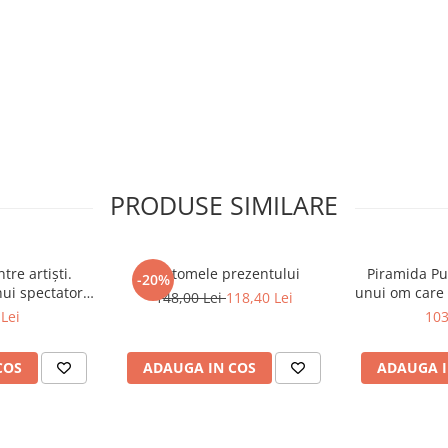
PRODUSE SIMILARE
tre artiști.
Fantomele prezentului
Piramida Put
-20%
nui spectator
unui om care 
148,00 Lei
118,40 Lei
l
în culisele Pa
Lei
103
ale Par
COS
ADAUGA IN COS
ADAUGA I