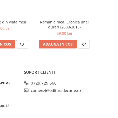
se din viața mea
România mea. Cronica unei
Zăpada îns
-20%
dureri (2009-2013)
unui so
,00 Lei
Fr
59,00 Lei
63,5
N COS
ADAUGA IN COS
ADAUG
SUPORT CLIENTI
APITAL
0729.729.560
comenzi@edituradecarte.ro
 ap. 13