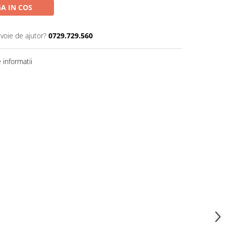
A IN COS
evoie de ajutor?
0729.729.560
informatii