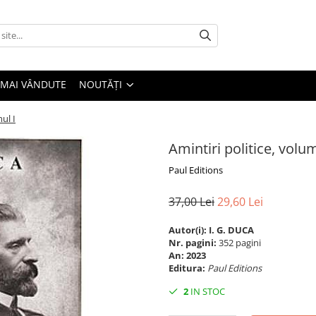
 MAI VÂNDUTE
NOUTĂȚI
ul I
Amintiri politice, volum
Paul Editions
37,00 Lei
29,60 Lei
Autor(i):
I. G. DUCA
Nr. pagini:
352 pagini
An:
2023
Editura:
Paul Editions
2
IN STOC