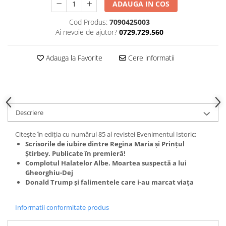
ADAUGA IN COS
Cod Produs:
7090425003
Ai nevoie de ajutor?
0729.729.560
Adauga la Favorite
Cere informatii
Descriere
Citește în ediția cu numărul 85 al revistei Evenimentul Istoric:
Scrisorile de iubire dintre Regina Maria și Prințul
Știrbey. Publicate în premieră!
Complotul Halatelor Albe. Moartea suspectă a lui
Gheorghiu-Dej
Donald Trump și falimentele care i-au marcat viața
Informatii conformitate produs