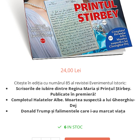
Istorie
Istorie/Critica
Jurnale/Memorii
Manuale scolare/Cursuri
Medicină
Poezie
Politică/Geopolitică
24,00 Lei
Proză
Citește în ediția cu numărul 85 al revistei Evenimentul Istoric:
Psihologie
Scrisorile de iubire dintre Regina Maria și Prințul Știrbey.
Sociologie
Publicate în premieră!
Complotul Halatelor Albe. Moartea suspectă a lui Gheorghiu-
Spiritualitate/Ezoterism
Dej
Donald Trump și falimentele care i-au marcat viața
Sport
Stiinte/Educatie
6
IN STOC