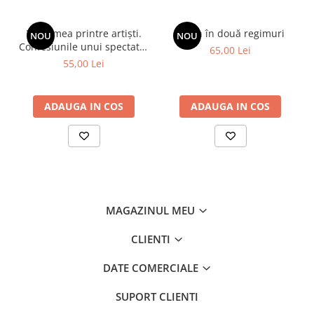
Viața mea printre artiști.
Spion în două regimuri
NOU
NOU
Confesiunile unui spectator
65,00 Lei
fidel
55,00 Lei
ADAUGA IN COS
ADAUGA IN COS
MAGAZINUL MEU
CLIENTI
DATE COMERCIALE
SUPORT CLIENTI