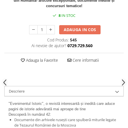
din România- articole excepționale, documente inedite și
Spiritualitate/Ezoterism
concursuri tematice!
Sport
8
IN STOC
Stiinte/Educatie
Noutăți
ADAUGA IN COS
Cărți
Cod Produs:
545
Reviste
Ai nevoie de ajutor?
0729.729.560
Reviste
Adauga la Favorite
Cere informatii
Capital
Evenimentul Istoric
Evenimentul istoric - editii
electronice
Descriere
"Evenimentul Istoric", o revistă interesantă și inedită care aduce
pagini de istorie adevărată mai aproape de tine
Descoperă în numărul 42:
Documente din arhivele rusești care spulberă miturile legate
de Tezaurul României de la Moscova