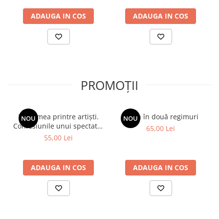
ADAUGA IN COS
ADAUGA IN COS
PROMOȚII
Viața mea printre artiști.
Spion în două regimuri
NOU
NOU
Confesiunile unui spectator
65,00 Lei
fidel
55,00 Lei
ADAUGA IN COS
ADAUGA IN COS