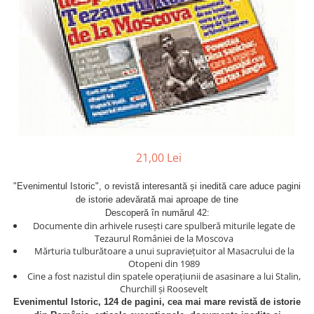
Eseistica
Filosofie
Gastronomie
Hobby
Istorie
Istorie/Critica
Jurnale/Memorii
21,00 Lei
Manuale scolare/Cursuri
"Evenimentul Istoric", o revistă interesantă și inedită care aduce pagini
Medicină
de istorie adevărată mai aproape de tine
Poezie
Descoperă în numărul 42:
Documente din arhivele rusești care spulberă miturile legate de
Politică/Geopolitică
Tezaurul României de la Moscova
Mărturia tulburătoare a unui supraviețuitor al Masacrului de la
Proză
Otopeni din 1989
Psihologie
Cine a fost nazistul din spatele operațiunii de asasinare a lui Stalin,
Churchill și Roosevelt
Sociologie
Evenimentul Istoric, 124 de pagini,
cea mai mare revistă de istorie