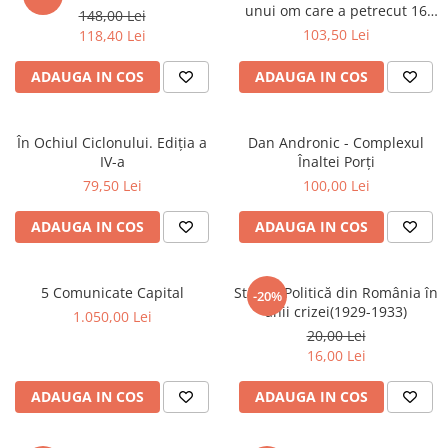
unui om care a petrecut 16
148,00 Lei
ani în culisele Palatului
103,50 Lei
118,40 Lei
Victoria și ale Parlamentului
ADAUGA IN COS
ADAUGA IN COS
În Ochiul Ciclonului. Ediția a
Dan Andronic - Complexul
IV-a
Înaltei Porți
79,50 Lei
100,00 Lei
ADAUGA IN COS
ADAUGA IN COS
5 Comunicate Capital
Stânga Politică din România în
-20%
anii crizei(1929-1933)
1.050,00 Lei
20,00 Lei
16,00 Lei
ADAUGA IN COS
ADAUGA IN COS