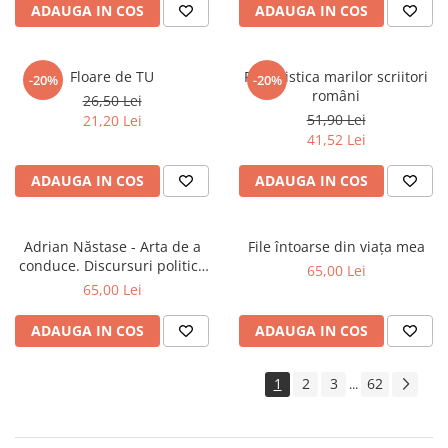
ADAUGA IN COS
ADAUGA IN COS
Floare de TU
Publicistica marilor scriitori
-20%
-20%
români
26,50 Lei
51,90 Lei
21,20 Lei
41,52 Lei
ADAUGA IN COS
ADAUGA IN COS
Adrian Năstase - Arta de a
File întoarse din viața mea
conduce. Discursuri politice
65,00 Lei
(2000-2013)
65,00 Lei
ADAUGA IN COS
ADAUGA IN COS
1
2
3
62
...