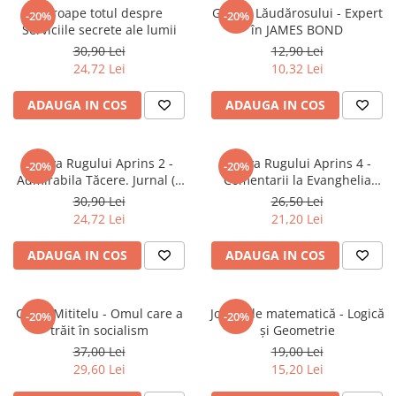
Aproape totul despre
Ghidul Lăudărosului - Expert
-20%
-20%
Serviciile secrete ale lumii
în JAMES BOND
30,90 Lei
12,90 Lei
24,72 Lei
10,32 Lei
ADAUGA IN COS
ADAUGA IN COS
Arhiva Rugului Aprins 2 -
Arhiva Rugului Aprins 4 -
-20%
-20%
Admirabila Tăcere. Jurnal (2
Comentarii la Evanghelia
Iulie1967 - 29 Septembrie
după Ioan
30,90 Lei
26,50 Lei
1968)
24,72 Lei
21,20 Lei
ADAUGA IN COS
ADAUGA IN COS
Cezar Mititelu - Omul care a
Jocuri de matematică - Logică
-20%
-20%
trăit în socialism
și Geometrie
37,00 Lei
19,00 Lei
29,60 Lei
15,20 Lei