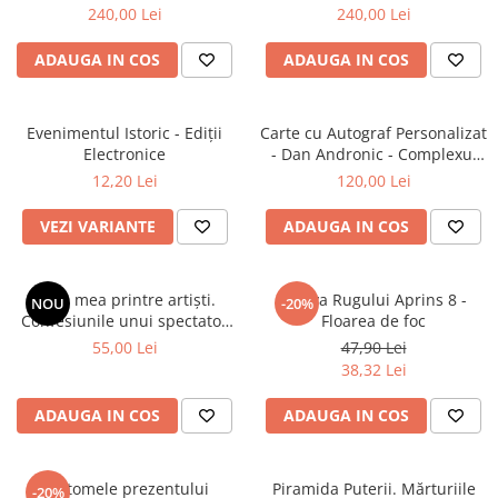
240,00 Lei
240,00 Lei
Istorie
Istorie/Critica
ADAUGA IN COS
ADAUGA IN COS
Jurnale/Memorii
Manuale scolare/Cursuri
Evenimentul Istoric - Ediții
Carte cu Autograf Personalizat
Electronice
- Dan Andronic - Complexul
Medicină
Înaltei Porți - Ediție limitată
12,20 Lei
120,00 Lei
Poezie
VEZI VARIANTE
ADAUGA IN COS
Politică/Geopolitică
Proză
Psihologie
Viața mea printre artiști.
Arhiva Rugului Aprins 8 -
NOU
-20%
Confesiunile unui spectator
Floarea de foc
Sociologie
fidel
55,00 Lei
47,90 Lei
Spiritualitate/Ezoterism
38,32 Lei
Sport
ADAUGA IN COS
ADAUGA IN COS
Stiinte/Educatie
Fantomele prezentului
Piramida Puterii. Mărturiile
-20%