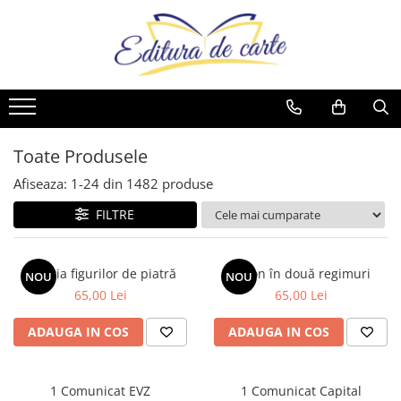
Comunicate
Cărți
Noutăți
Reviste
Produse
Noutăți
Capital
Artă
Cărți
Capital
Reviste
Cărți
Evenimentul Zilei
Beletristică
Reviste
Evenimentul Istoric
Comunicate
Reviste
Business și Economie
Evenimentul istoric - editii
Cărți
Toate Produsele
electronice
Cele mai vândute
Afiseaza:
1-
24
din
1482
produse
Cultură generală
FILTRE
Cărți pentru copii
Dezvoltare personală
Galeria figurilor de piatră
Spion în două regimuri
NOU
NOU
Drept/Legislație
65,00 Lei
65,00 Lei
Eseistica
ADAUGA IN COS
ADAUGA IN COS
Filosofie
Gastronomie
1 Comunicat EVZ
1 Comunicat Capital
Hobby