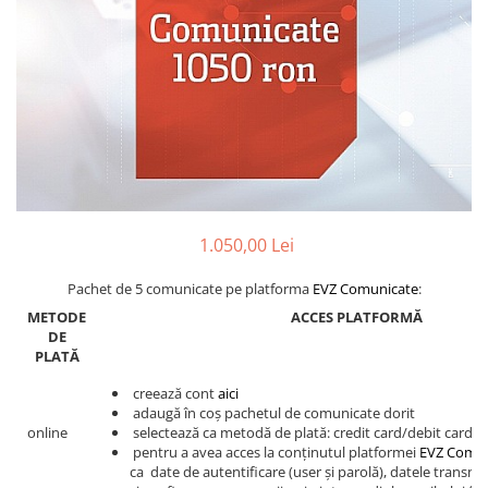
Eseistica
Filosofie
Gastronomie
Hobby
Istorie
Istorie/Critica
Jurnale/Memorii
1.050,00 Lei
Manuale scolare/Cursuri
Pachet de 5 comunicate pe platforma
EVZ Comunicate
:
Medicină
METODE
ACCES PLATFORMĂ
Poezie
DE
PLATĂ
Politică/Geopolitică
creează cont
aici
Proză
adaugă în coș pachetul de comunicate dorit
Psihologie
online
selectează ca metodă de plată: credit card/debit card
pentru a avea acces la conținutul platformei
EVZ Comun
Sociologie
ca date de autentificare (user și parolă), datele transmi