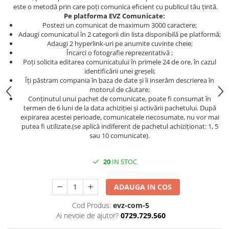
este o metodă prin care poți comunica eficient cu publicul tău țintă.
Pe platforma EVZ Comunicate:
Postezi un comunicat de maximum 3000 caractere;
Adaugi comunicatul în 2 categorii din lista disponibilă pe platformă;
Adaugi 2 hyperlink-uri pe anumite cuvinte cheie;
Încarci o fotografie reprezentativă ;
Poți solicita editarea comunicatului în primele 24 de ore, în cazul
identificării unei greșeli;
Îți păstram compania în baza de date și îi inserăm descrierea în
motorul de căutare;
Conținutul unui pachet de comunicate, poate fi consumat în
termen de 6 luni de la data achiziției și activării pachetului. După
expirarea acestei perioade, comunicatele necosumate, nu vor mai
putea fi utilizate.(se aplică indiferent de pachetul achiziționat: 1, 5
sau 10 comunicate).
20
IN STOC
ADAUGA IN COS
Cod Produs:
evz-com-5
Ai nevoie de ajutor?
0729.729.560