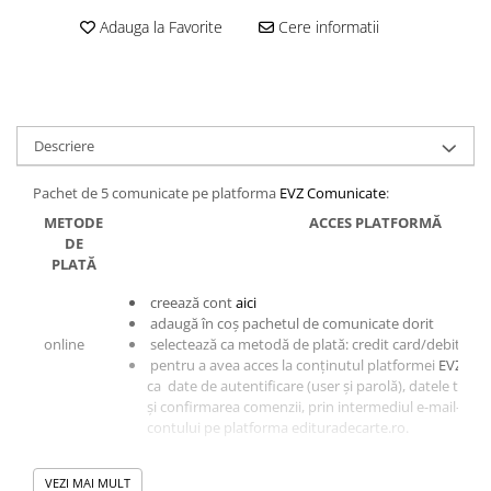
Adauga la Favorite
Cere informatii
Descriere
Pachet de 5 comunicate pe platforma
EVZ Comunicate
:
METODE
ACCES PLATFORMĂ
DE
PLATĂ
creează cont
aici
adaugă în coș pachetul de comunicate dorit
online
selectează ca metodă de plată: credit card/debit car
pentru a avea acces la conținutul platformei
EVZ Co
ca date de autentificare (user și parolă), datele tran
și confirmarea comenzii, prin intermediul e-mail-ului 
contului pe platforma edituradecarte.ro.
ordin de
creează cont
aici
VEZI MAI MULT
plată
adaugă în coș pachetul de comunicate dorit