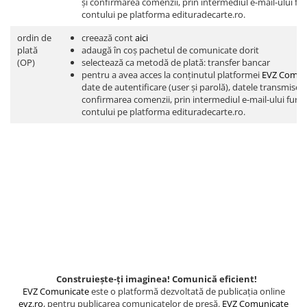
și confirmarea comenzii, prin intermediul e-mail-ului fur
Spiritualitate/Ezoterism
contului pe platforma edituradecarte.ro.
Sport
ordin de
creează cont
aici
Stiinte/Educatie
plată
adaugă în coș pachetul de comunicate dorit
(OP)
selectează ca metodă de plată: transfer bancar
Noutăți
pentru a avea acces la conținutul platformei
EVZ Comun
Cărți
date de autentificare (user și parolă), datele transmise d
confirmarea comenzii, prin intermediul e-mail-ului furni
Reviste
contului pe platforma edituradecarte.ro.
Reviste
Capital
Evenimentul Istoric
Evenimentul istoric - editii
electronice
Construiește-ți imaginea! Comunică eficient!
EVZ Comunicate
este o platformă dezvoltată de publicația online
evz.ro
, pentru publicarea comunicatelor de presă.
EVZ Comunicate