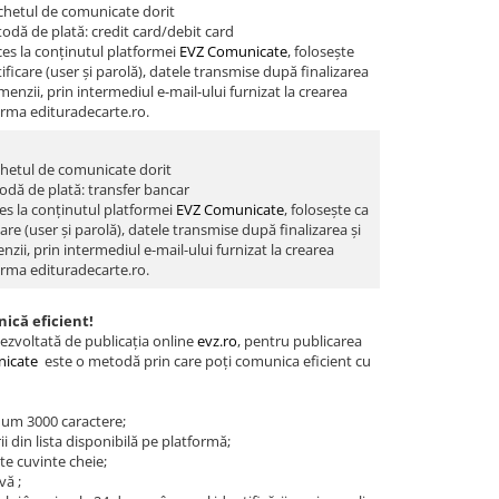
chetul de comunicate dorit
odă de plată: credit card/debit card
es la conținutul platformei
EVZ Comunicate
, folosește
ficare (user și parolă), datele transmise după finalizarea
enzii, prin intermediul e-mail-ului furnizat la crearea
orma edituradecarte.ro.
hetul de comunicate dorit
odă de plată: transfer bancar
es la conținutul platformei
EVZ Comunicate
, folosește ca
are (user și parolă), datele transmise după finalizarea și
ii, prin intermediul e-mail-ului furnizat la crearea
orma edituradecarte.ro.
ică eficient!
ezvoltată de publicația online
evz.ro
, pentru publicarea
icate
este o metodă prin care poți comunica eficient cu
um 3000 caractere;
i din lista disponibilă pe platformă;
te cuvinte cheie;
vă ;