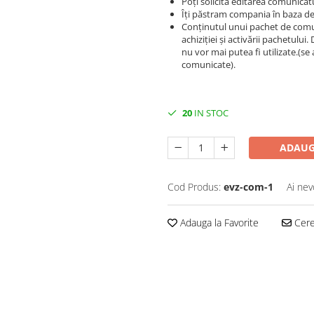
Poți solicita editarea comunicatul
Îți păstram compania în baza de 
Conținutul unui pachet de comun
achiziției și activării pachetul
nu vor mai putea fi utilizate.(se 
comunicate).
20
IN STOC
ADAUG
Cod Produs:
evz-com-1
Ai nev
Adauga la Favorite
Cere 