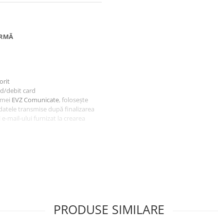
ORMĂ
orit
rd/debit card
rmei
EVZ Comunicate
, folosește
 datele transmise după finalizarea
e-mail-ului furnizat la crearea
rit
bancar
rmei
EVZ Comunicate
, folosește ca
tele transmise după finalizarea și
mail-ului furnizat la crearea
PRODUSE SIMILARE