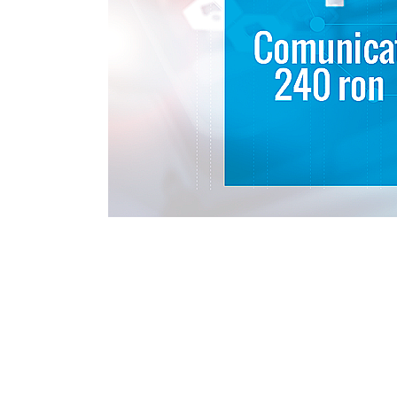
Eseistica
Filosofie
Gastronomie
Hobby
Istorie
Istorie/Critica
Jurnale/Memorii
Manuale scolare/Cursuri
Medicină
Poezie
Politică/Geopolitică
Proză
Psihologie
Sociologie