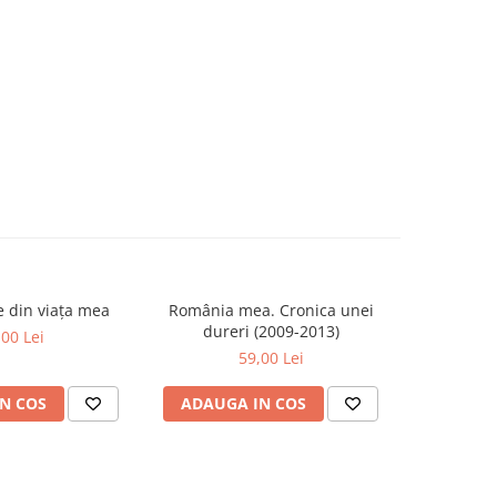
se din viața mea
România mea. Cronica unei
Zăpada îns
-20%
dureri (2009-2013)
unui so
,00 Lei
Fr
59,00 Lei
63,5
N COS
ADAUGA IN COS
ADAUG