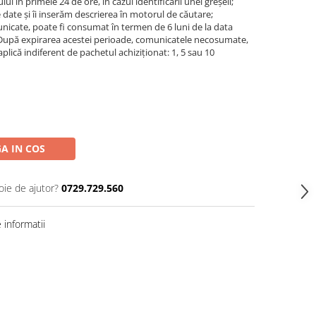
ui în primele 24 de ore, în cazul identificării unei greșeli;
date și îi inserăm descrierea în motorul de căutare;
icate, poate fi consumat în termen de 6 luni de la data
ui. După expirarea acestei perioade, comunicatele necosumate,
aplică indiferent de pachetul achiziționat: 1, 5 sau 10
A IN COS
oie de ajutor?
0729.729.560
informatii