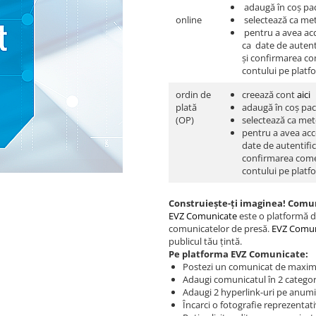
adaugă în coș pa
online
selectează ca met
pentru a avea acc
ca date de autenti
și confirmarea com
contului pe platf
ordin de
creează cont
aici
plată
adaugă în coș pac
(OP)
selectează ca met
pentru a avea acc
date de autentific
confirmarea comenz
contului pe platf
Construiește-ți imaginea! Comun
EVZ Comunicate
este o platformă d
comunicatelor de presă.
EVZ Comun
publicul tău țintă.
Pe platforma EVZ Comunicate:
Postezi un comunicat de maxim
Adaugi comunicatul în 2 categori
Adaugi 2 hyperlink-uri pe anumi
Încarci o fotografie reprezentati