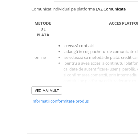
Comunicat individual pe platforma
EVZ Comunicate
METODE
ACCES PLATF
DE
PLATĂ
creează cont
aici
adaugă în coș pachetul de comunicate d
online
selectează ca metodă de plată: credit ca
pentru a avea acces la conținutul platfo
ca date de autentificare (user și parolă),
și confirmarea comenzii, prin intermediul 
contului pe platforma edituradecarte.ro.
VEZI MAI MULT
ordin de
creează cont
aici
plată
adaugă în coș pachetul de comunicate do
Informatii conformitate produs
(OP)
selectează ca metodă de plată: transfer 
pentru a avea acces la conținutul platfo
date de autentificare (user și parolă), da
confirmarea comenzii, prin intermediul e-
contului pe platforma edituradecarte.ro.