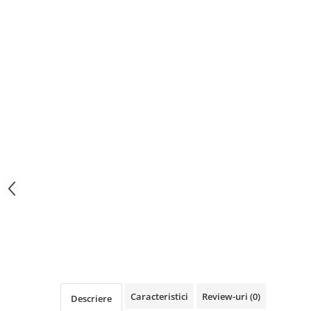
Spiritualitate/Ezoterism
Sport
Stiinte/Educatie
Noutăți
Cărți
Reviste
Reviste
Capital
Evenimentul Istoric
Evenimentul istoric - editii
electronice
Caracteristici
Review-uri
(0)
Descriere