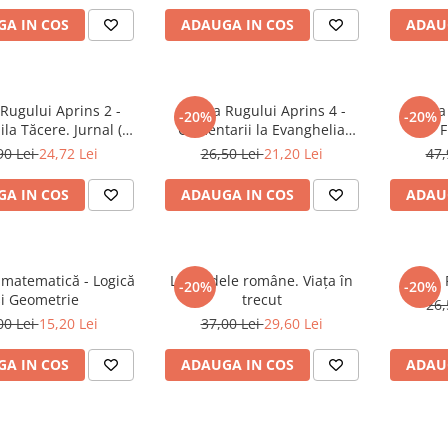
A IN COS
ADAUGA IN COS
ADAU
Rugului Aprins 2 -
Arhiva Rugului Aprins 4 -
Arhiva
-20%
-20%
la Tăcere. Jurnal (2
Comentarii la Evanghelia
F
67 - 29 Septembrie
după Ioan
90 Lei
24,72 Lei
26,50 Lei
21,20 Lei
47,
1968)
A IN COS
ADAUGA IN COS
ADAU
 matematică - Logică
Legendele române. Viața în
-20%
-20%
și Geometrie
trecut
26,
00 Lei
15,20 Lei
37,00 Lei
29,60 Lei
A IN COS
ADAUGA IN COS
ADAU