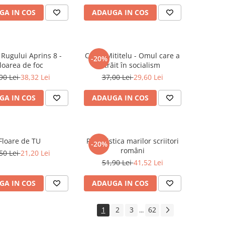
GA IN COS
ADAUGA IN COS
 Rugului Aprins 8 -
Cezar Mititelu - Omul care a
-20%
loarea de foc
trăit în socialism
90 Lei
38,32 Lei
37,00 Lei
29,60 Lei
GA IN COS
ADAUGA IN COS
Floare de TU
Publicistica marilor scriitori
-20%
români
50 Lei
21,20 Lei
51,90 Lei
41,52 Lei
GA IN COS
ADAUGA IN COS
1
2
3
62
...