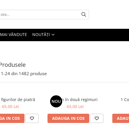
 MAI VÂNDUTE
NOUTĂȚI
Produsele
1-
24
din
1482
produse
 figurilor de piatră
Spion în două regimuri
1 Co
NOU
65,00 Lei
65,00 Lei
A IN COS
ADAUGA IN COS
ADAU