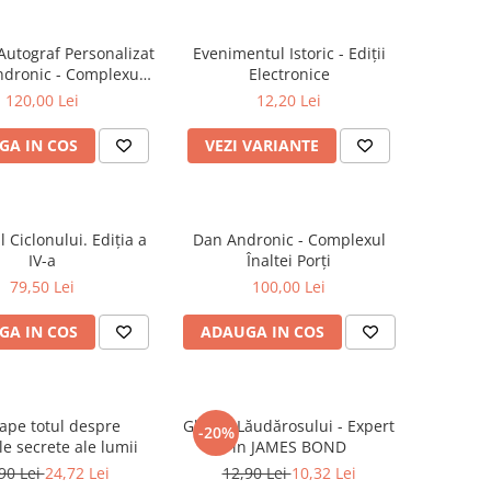
Autograf Personalizat
Evenimentul Istoric - Ediții
ndronic - Complexul
Electronice
Porți - Ediție limitată
120,00 Lei
12,20 Lei
GA IN COS
VEZI VARIANTE
l Ciclonului. Ediția a
Dan Andronic - Complexul
IV-a
Înaltei Porți
79,50 Lei
100,00 Lei
GA IN COS
ADAUGA IN COS
ape totul despre
Ghidul Lăudărosului - Expert
-20%
ile secrete ale lumii
în JAMES BOND
90 Lei
24,72 Lei
12,90 Lei
10,32 Lei