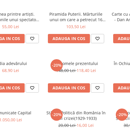
ea printre artiști.
Piramida Puterii. Mărturiile
Carte cu 
nile unui spectator
unui om care a petrecut 16
- Dan A
fidel
ani în culisele Palatului
Înaltei 
55,00 Lei
103,50 Lei
Victoria și ale Parlamentului
A IN COS
ADAUGA IN COS
ADAU
dia adevărului
Fantomele prezentului
În Ochiu
-20%
68,90 Lei
148,00 Lei
118,40 Lei
A IN COS
ADAUGA IN COS
ADAU
municate Capital
Stânga Politică din România în
Apro
-20%
-20%
anii crizei(1929-1933)
Servici
1.050,00 Lei
20,00 Lei
16,00 Lei
30,