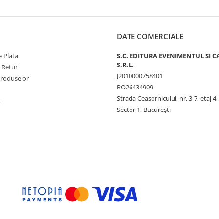
DATE COMERCIALE
 Plata
S.C. EDITURA EVENIMENTUL SI C
S.R.L.
e Retur
J2010000758401
Produselor
RO26434909
Strada Ceasornicului, nr. 3-7, etaj 4,
L
Sector 1, Bucureşti