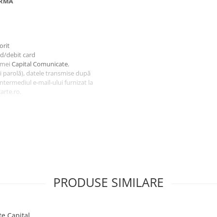
ORMĂ
orit
rd/debit card
rmei
Capital Comunicate
,
și parolă), datele transmise după
intermediul e-mail-ului furnizat la
arte.ro.
rit
bancar
rmei
Capital Comunicate
,
i parolă), datele transmise după
intermediul e-mail-ului furnizat la
arte.ro.
PRODUSE SIMILARE
e Capital