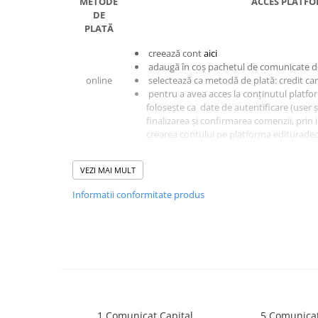
METODE
ACCES PLATF
DE
PLATĂ
creează cont
aici
adaugă în coș pachetul de comunicate d
online
selectează ca metodă de plată: credit ca
pentru a avea acces la conținutul platfo
folosește ca date de autentificare (user 
finalizarea și confirmarea comenzii, prin 
crearea contului pe platforma edituradec
ordin de
creează cont
aici
VEZI MAI MULT
plată
adaugă în coș pachetul de comunicate do
(OP)
selectează ca metodă de plată: transfer 
Informatii conformitate produs
pentru a avea acces la conținutul platfo
folosește ca date de autentificare (user ș
finalizarea și confirmarea comenzii, prin 
crearea contului pe platforma edituradec
1 Comunicat Capital
5 Comunicat