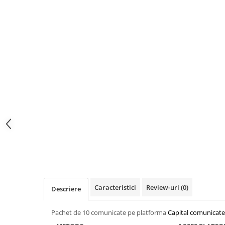
Spiritualitate/Ezoterism
Sport
Stiinte/Educatie
Noutăți
Cărți
Reviste
Reviste
Capital
Evenimentul Istoric
Evenimentul istoric - editii
electronice
Caracteristici
Review-uri
(0)
Descriere
Pachet de 10 comunicate pe platforma
Capital comunicate