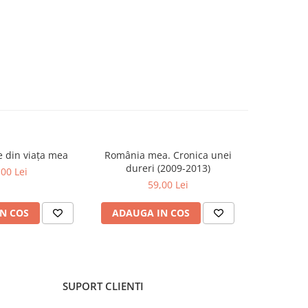
se din viața mea
România mea. Cronica unei
Zăpada îns
-20%
dureri (2009-2013)
unui so
,00 Lei
Fr
59,00 Lei
63,5
N COS
ADAUGA IN COS
ADAUG
SUPORT CLIENTI