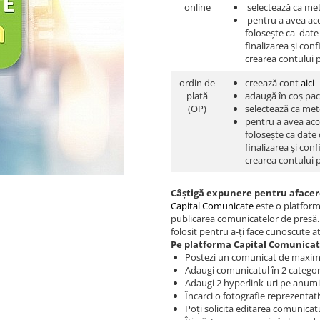
online
selectează ca met
pentru a avea acc
folosește ca date 
finalizarea și con
crearea contului 
ordin de
creează cont
aici
plată
adaugă în coș pac
(OP)
selectează ca met
pentru a avea acc
folosește ca date 
finalizarea și con
crearea contului 
Câștigă expunere pentru afacer
Capital Comunicate
este o platform
publicarea comunicatelor de presă
folosit pentru a-ți face cunoscute a
Pe platforma Capital Comunicat
Postezi un comunicat de maxim
Adaugi comunicatul în 2 categori
Adaugi 2 hyperlink-uri pe anumi
Încarci o fotografie reprezentati
Poți solicita editarea comunicatul