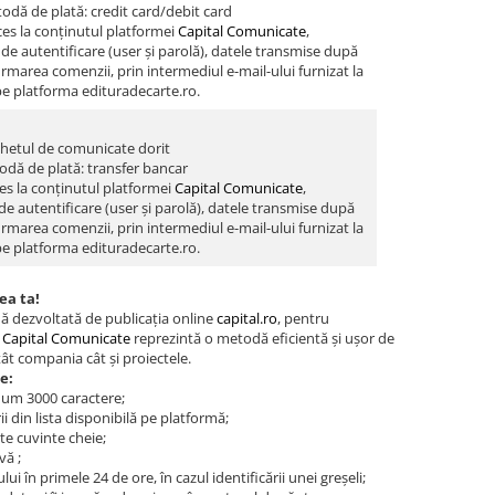
odă de plată: credit card/debit card
es la conținutul platformei
Capital Comunicate
,
de autentificare (user și parolă), datele transmise după
firmarea comenzii, prin intermediul e-mail-ului furnizat la
pe platforma edituradecarte.ro.
hetul de comunicate dorit
odă de plată: transfer bancar
es la conținutul platformei
Capital Comunicate
,
de autentificare (user și parolă), datele transmise după
firmarea comenzii, prin intermediul e-mail-ului furnizat la
pe platforma edituradecarte.ro.
ea ta!
ă dezvoltată de publicația online
capital.ro
, pentru
.
Capital Comunicate
reprezintă o metodă eficientă și ușor de
tât compania cât și proiectele.
e:
um 3000 caractere;
i din lista disponibilă pe platformă;
te cuvinte cheie;
vă ;
ui în primele 24 de ore, în cazul identificării unei greșeli;