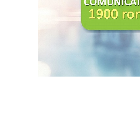
Eseistica
Filosofie
Gastronomie
Hobby
Istorie
Istorie/Critica
Jurnale/Memorii
Manuale scolare/Cursuri
Medicină
Poezie
Politică/Geopolitică
Proză
Psihologie
Sociologie