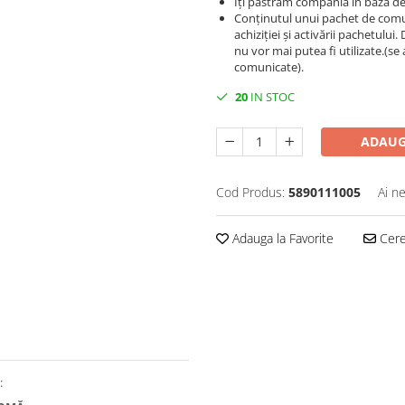
Îți păstram compania în baza de 
Conținutul unui pachet de comun
achiziției și activării pachetul
nu vor mai putea fi utilizate.(se 
comunicate).
20
IN STOC
ADAUG
Cod Produs:
5890111005
Ai n
Adauga la Favorite
Cere 
: