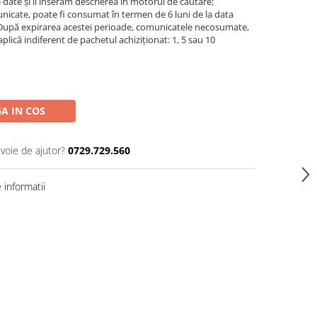
date și îi inserăm descrierea în motorul de căutare;
icate, poate fi consumat în termen de 6 luni de la data
ui. După expirarea acestei perioade, comunicatele necosumate,
aplică indiferent de pachetul achiziționat: 1, 5 sau 10
A IN COS
evoie de ajutor?
0729.729.560
informatii